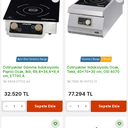
Aynı Gün Ücretsiz Kargo
Ücretsiz Kargo
9 Taksit
Öztiryakiler Gömme İndüksiyonlu
Öztiryakiler İndüksiyonlu Ocak,
Pişirici Ocak, İkili, 69,8x34,9x9,4
Tekli, 40x70x30 cm, OSI 4070
cm, ET700 A
1M.9868.ET700.A0
1M.7865.N1.40703.IS
32.520
TL
77.294
TL
Sepete Ekle
Sepete Ekle