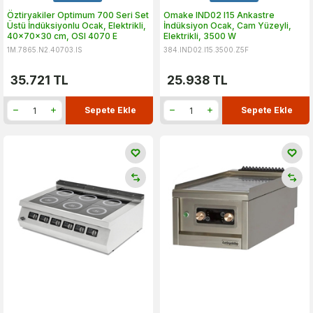
Öztiryakiler Optimum 700 Seri Set
Omake IND02 I15 Ankastre
Üstü İndüksiyonlu Ocak, Elektrikli,
İndüksiyon Ocak, Cam Yüzeyli,
40x70x30 cm, OSI 4070 E
Elektrikli, 3500 W
1M.7865.N2.40703.IS
384.IND02.I15.3500.Z5F
35.721
TL
25.938
TL
Sepete Ekle
Sepete Ekle