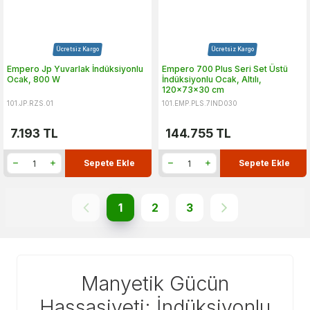
Ücretsiz Kargo
Ücretsiz Kargo
Empero Jp Yuvarlak İndüksiyonlu
Empero 700 Plus Seri Set Üstü
Ocak, 800 W
İndüksiyonlu Ocak, Altılı,
120x73x30 cm
101.JP.RZS.01
101.EMP.PLS.7IND030
7.193
TL
144.755
TL
Sepete Ekle
Sepete Ekle
1
2
3
Manyetik Gücün
Hassasiyeti: İndüksiyonlu