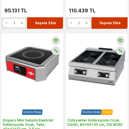
95.131
TL
110.439
TL
Sepete Ekle
Sepete Ekle
Ücretsiz Kargo
Ücretsiz Kargo
9 Taksit
Empero Mini Setüstü Elektrikli
Öztiryakiler İndüksiyonlu Ocak,
İndüksiyonlu Ocak, Tekli,
Dörtlü, 80x90x30 cm, OSI 8090
40x42x12 cm, 3,5 kw