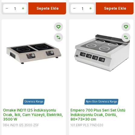
Sepete Ekle
Sepete Ekle
Ücretsiz Kargo
Aynı Gün Ücretsiz Kargo
Omake IND11 I25 İndüksiyonlu
Empero 700 Plus Seri Set Üstü
Ocak, İkili, Cam Yüzeyli, Elektrikli,
İndüksiyonlu Ocak, Dörtlü,
3500 W
80x73x30 cm
384.IND11.I25.3500.Z5F
101.EMP.PLS.7IND020