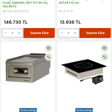
Ocak, Elektrikli, 80x70x30 cm,
34x44x12 cm
OSI 8070
1M.7865.N1.80703.IS
101.JP.ID.01
146.730
TL
13.936
TL
Sepete Ekle
Sepete Ekle
Ücretsiz Kargo
Ücretsiz Kargo