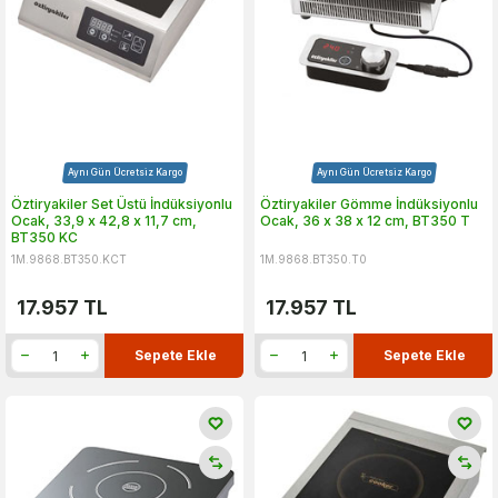
Aynı Gün Ücretsiz Kargo
Aynı Gün Ücretsiz Kargo
Öztiryakiler Set Üstü İndüksiyonlu
Öztiryakiler Gömme İndüksiyonlu
Ocak, 33,9 x 42,8 x 11,7 cm,
Ocak, 36 x 38 x 12 cm, BT350 T
BT350 KC
1M.9868.BT350.KCT
1M.9868.BT350.T0
17.957
TL
17.957
TL
Sepete Ekle
Sepete Ekle