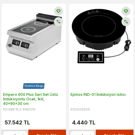
Ücretsiz Kargo
Empero 900 Plus Seri Set Üstü
Epinox IND-01 İndüksiyon Isıtıcı
İndüksiyonlu Ocak, İkili,
40x90x30 cm
101.EMP.PLS.9IND010
5103009309
57.542
TL
4.440
TL