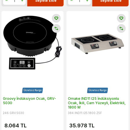
Sepete Ekle
Sepete Ekle
Ücretsiz Kargo
Ücretsiz Kargo
Groovy İndüksiyon Ocak, GRV-
Omake IND11 I25 İndüksiyonlu
5030
Ocak, İkili, Cam Yüzeyli, Elektrikli,
1800 W
246.GRV.5030
384.IND11.I25.1800.Z5F
8.064
TL
35.978
TL