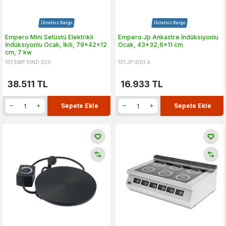
Ücretsiz Kargo
Ücretsiz Kargo
Empero Mini Setüstü Elektrikli
Empero Jp Ankastre İndüksiyonlu
İndüksiyonlu Ocak, İkili, 79x42x12
Ocak, 43x32,6x11 cm
cm, 7 kw
101.EMP.SIND.020
101.JP.ID01.A
38.511
TL
16.933
TL
Sepete Ekle
Sepete Ekle