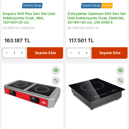
Ücretsiz Kargo
Ücretsiz Kargo
9 Taksit
Empero 900 Plus Seri Set Üstü
Öztiryakiler Optimum 900 Seri Set
İndüksiyonlu Ocak, Altılı,
Üstü İndüksiyonlu Ocak, Elektrikli,
120x90x30 cm
40x90x30 cm, OSI 4090 E
101.EMP.PLS.9IND030
1M.7865.N2.40903.IS
163.187
TL
117.501
TL
Sepete Ekle
Sepete Ekle