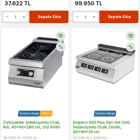
37.622
TL
99.950
TL
Sepete Ekle
Sepete Ekle
Ücretsiz Kargo
9 Taksit
Ücretsiz Kargo
Öztiryakiler İndüksiyonlu Ocak,
Empero 900 Plus Seri Set Üstü
İkili, 40x90x280 cm, OSI 4090
İndüksiyonlu Ocak, Dörtlü,
80x90x30 cm
1M.7865.N1.40903.IS
101.EMP.PLS.9IND020