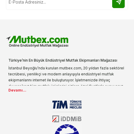
Türkiye’nin En Büyük Endüstriyel Mutfak Ekipmanları Mağazası
İstanbul Beyoğlu’nda kurulan mutbex.com, 20 yıldan fazla sektörel
tecrübesi, yenilikçi ve modern anlayışıyla endüstriyel mutfak
ekipmanlarını internet ile buluşturuyor. İşletmenizde ihtiyaç
duyacağınız tüm mutfak ürünlerini sizlere özel fiyatlarla sunuyoruz.
Devamı...
Endüstriyel mutfak malzemesi deyince akla gelen ilk adreslerden
biri olarak, ürün çeşitlerimizi her gün artırıyoruz. Uzun yıllardır
sektörün farklı alanlarında da faliyet gösteren mutbex.com,
Öztiryakiler resmi bayisidir. Öztiryakiler ürünleri üzerinde büyük bir
donanıma sahip ekibi ile müşterilerine koşulsuz destek sunan
mutbex.com ile endüstriyel mutfak malzemeleri konusunda
alacağınız hizmet standartların her zaman üstünde olacaktır.