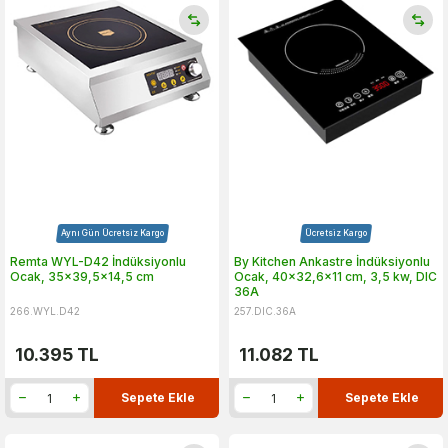
Aynı Gün Ücretsiz Kargo
Ücretsiz Kargo
Remta WYL-D42 İndüksiyonlu
By Kitchen Ankastre İndüksiyonlu
Ocak, 35x39,5x14,5 cm
Ocak, 40x32,6x11 cm, 3,5 kw, DIC
36A
266.WYL.D42
257.DIC.36A
10.395
TL
11.082
TL
Sepete Ekle
Sepete Ekle