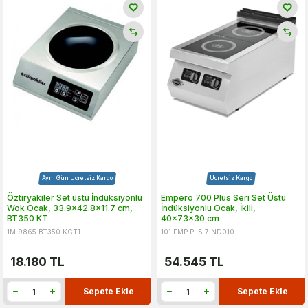
Aynı Gün Ücretsiz Kargo
Ücretsiz Kargo
Öztiryakiler Set üstü İndüksiyonlu
Empero 700 Plus Seri Set Üstü
Wok Ocak, 33.9x42.8x11.7 cm,
İndüksiyonlu Ocak, İkili,
BT350 KT
40x73x30 cm
1M.9865.BT350.KCT1
101.EMP.PLS.7IND010
18.180
TL
54.545
TL
Sepete Ekle
Sepete Ekle