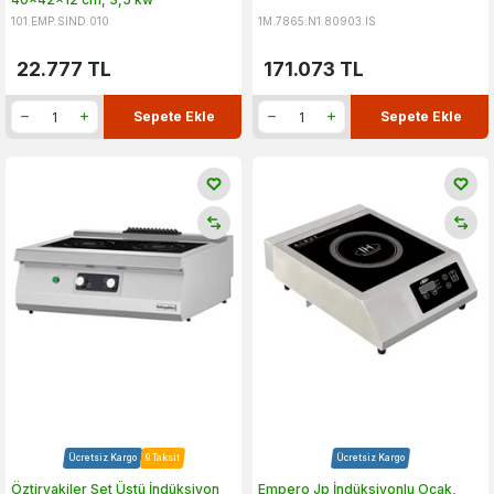
101.EMP.SIND.010
1M.7865.N1.80903.IS
22.777
TL
171.073
TL
Sepete Ekle
Sepete Ekle
Ücretsiz Kargo
9 Taksit
Ücretsiz Kargo
Öztiryakiler Set Üstü İndüksiyon
Empero Jp İndüksiyonlu Ocak,