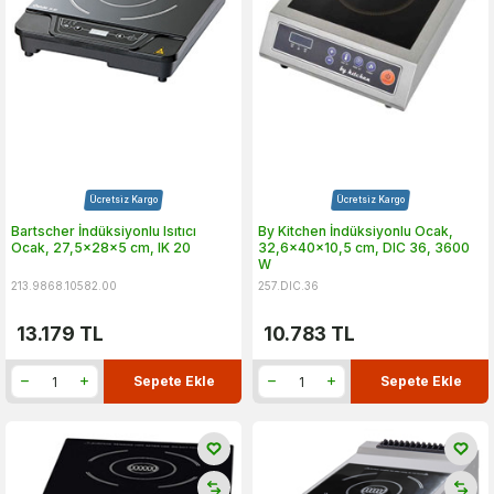
Ücretsiz Kargo
Ücretsiz Kargo
Bartscher İndüksiyonlu Isıtıcı
By Kitchen İndüksiyonlu Ocak,
Ocak, 27,5x28x5 cm, IK 20
32,6x40x10,5 cm, DIC 36, 3600
W
213.9868.10582.00
257.DIC.36
13.179
TL
10.783
TL
Sepete Ekle
Sepete Ekle