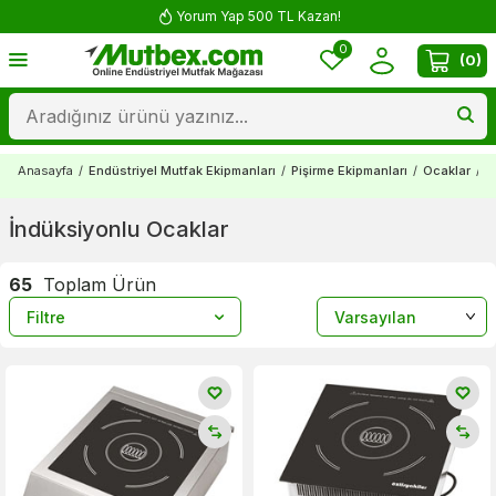
Yorum Yap 500 TL Kazan!
0
(
0
)
Anasayfa
/
Endüstriyel Mutfak Ekipmanları
/
Pişirme Ekipmanları
/
Ocaklar
/
İ
İndüksiyonlu Ocaklar
65
Toplam Ürün
Filtre