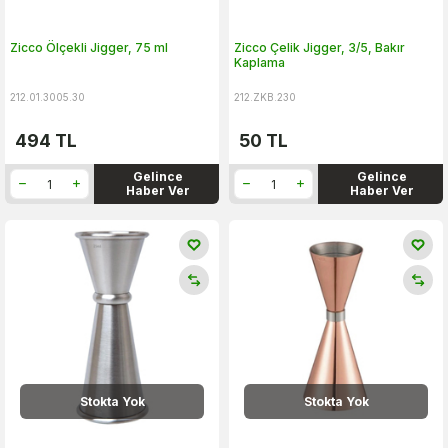
Zicco Ölçekli Jigger, 75 ml
Zicco Çelik Jigger, 3/5, Bakır
Kaplama
212.01.3005.30
212.ZKB.230
494
TL
50
TL
Gelince
Gelince
Haber Ver
Haber Ver
Stokta Yok
Stokta Yok