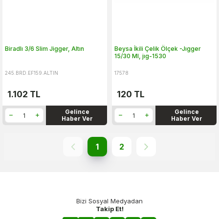
Biradlı 3/6 Slim Jigger, Altın
Beysa İkili Çelik Ölçek -Jıgger
15/30 Ml, jıg-1530
245.BRD.EF159.ALTIN
17578
1.102
TL
120
TL
Gelince
Gelince
Haber Ver
Haber Ver
1
2
Bizi Sosyal Medyadan
Takip Et!