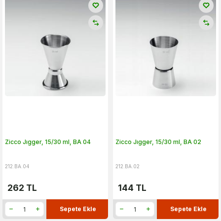
Zicco Jıgger, 15/30 ml, BA 04
Zicco Jıgger, 15/30 ml, BA 02
212.BA.04
212.BA.02
262
TL
144
TL
Sepete Ekle
Sepete Ekle