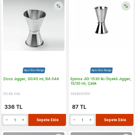
Aynı Gün Kargo
Aynı Gün Kargo
Zicco Jıgger, 30/45 ml, BA 04A
Epinox JIG-1530 İki Ölçekli Jigger,
15/30 ml, Çelik
212.BA.04A
3908000159
336
TL
87
TL
Sepete Ekle
Sepete Ekle