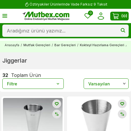
Yorum Yap 500 TL Kazan!
0
(
0
)
Anasayfa
/
Mutfak Gereçleri
/
Bar Gereçleri
/
Kokteyl Hazırlama Gereçleri
/
J
Jiggerlar
32
Toplam Ürün
Filtre