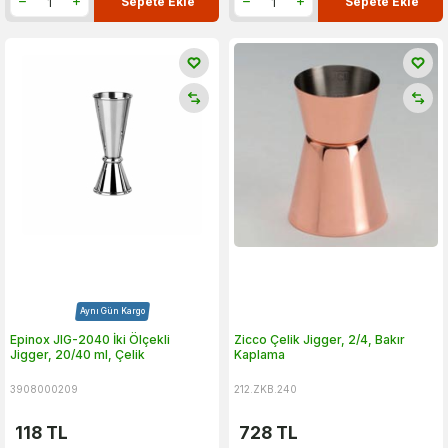
Sepete Ekle
Sepete Ekle
Aynı Gün Kargo
Epinox JIG-2040 İki Ölçekli
Zicco Çelik Jigger, 2/4, Bakır
Jigger, 20/40 ml, Çelik
Kaplama
3908000209
212.ZKB.240
118
TL
728
TL