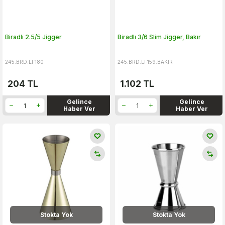
Biradlı 2.5/5 Jigger
Biradlı 3/6 Slim Jigger, Bakır
245.BRD.EF180
245.BRD.EF159.BAKIR
204
TL
1.102
TL
Gelince
Gelince
Haber Ver
Haber Ver
Stokta Yok
Stokta Yok