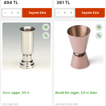
494
TL
361
TL
Sepete Ekle
Sepete Ekle
Zicco Jıgger, 3/5 cl
Biradlı İkili Jigger, 2/4 cl, Bakır
212.OME.609
245.BRD.EF95.BKR