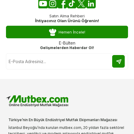
Satın Alma Rehberi
İhtiyacınız Olan Ürünü Öğrenin!
Hemen İncele!
E-Bülten
Gelişmelerden Haberdar Ol!
Türkiye’nin En Büyük Endüstriyel Mutfak Ekipmanları Mağazası
İstanbul Beyoğlu’nda kurulan mutbex.com, 20 yıldan fazla sektörel
tecrübesi, yenilikçi ve modern anlayışıyla endüstriyel mutfak