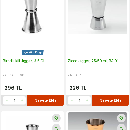
Aynı Gün Kargo
Biradlı İkili Jıgger, 3/6 Cl
Zicco Jıgger, 25/50 ml, BA 01
245.BRD.EF98
212.BA.01
296
TL
226
TL
Sepete Ekle
Sepete Ekle