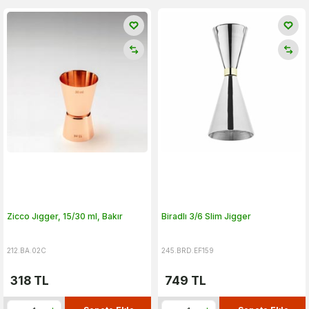
Zicco Jıgger, 15/30 ml, Bakır
Biradlı 3/6 Slim Jigger
212.BA.02C
245.BRD.EF159
318
TL
749
TL