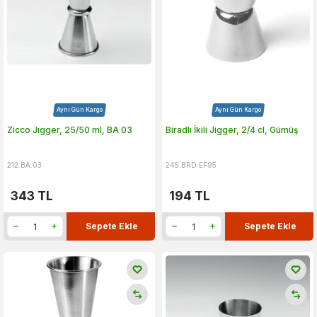
Aynı Gün Kargo
Aynı Gün Kargo
Zicco Jıgger, 25/50 ml, BA 03
Biradlı İkili Jigger, 2/4 cl, Gümüş
212.BA.03
245.BRD.EF95
343
TL
194
TL
Sepete Ekle
Sepete Ekle