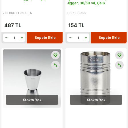
Jigger, 30/60 ml, Çelik
245.BRD.EF98.ALTN
3908000309
487
TL
154
TL
Sepete Ekle
Sepete Ekle
Stokta Yok
Stokta Yok