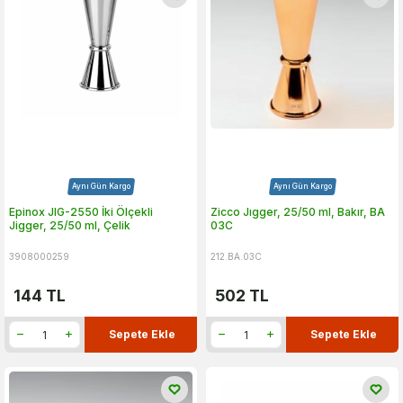
Aynı Gün Kargo
Aynı Gün Kargo
Epinox JIG-2550 İki Ölçekli
Zicco Jıgger, 25/50 ml, Bakır, BA
Jigger, 25/50 ml, Çelik
03C
3908000259
212.BA.03C
144
TL
502
TL
Sepete Ekle
Sepete Ekle