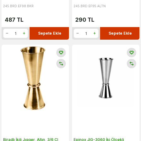
245.BRD.EF98.BKR
245.BRD.EF95.ALTN
487
TL
290
TL
Sepete Ekle
Sepete Ekle
Biradlı İkili Jıgger, Altın, 3/6 Cl
Epinox JIG-3060 İki Ölçekli