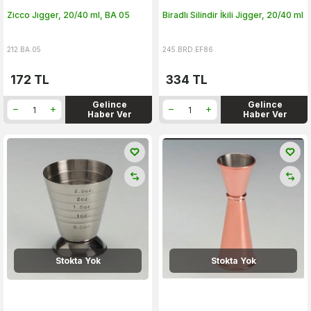
Zicco Jıgger, 20/40 ml, BA 05
Biradlı Silindir İkili Jigger, 20/40 ml
212.BA.05
245.BRD.EF86
172
TL
334
TL
Gelince
Gelince
Haber Ver
Haber Ver
Stokta Yok
Stokta Yok