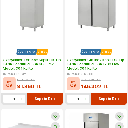
Ücretsiz Kargo
9 Taksit
Ücretsiz Kargo
9 Taksit
Öztiryakiler Tek Inox Kapılı Dik Tip
Öztiryakiler Çift Inox Kapılı Dik Tip
Derin Dondurucu, Gn 600 Lmv
Derin Dondurucu, Gn 1200 Lmv
Model, 304 Kalite
Model, 304 Kalite
1M.79K3.06LMV.00
1M.79K3.12LMV.00
97.070
TL
155.446
TL
%
6
%
6
91.360
TL
146.302
TL
Sepete Ekle
Sepete Ekle