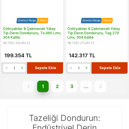
Ücretsiz Kargo
9 Taksit
Ücretsiz Kargo
9 Taksit
Öztiryakiler 8 Çekmeceli Yatay
Öztiryakiler 6 Çekmeceli Yatay
Tip Derin Dondurucu, Ta 460 Lmv,
Tip Derin Dondurucu, Tag 270
304 Kalite
Lmv, 304 Kalite
1M.79E3.46LMV.02
1M.79E3.27LMV.03
199.354
TL
142.317
TL
Sepete Ekle
Sepete Ekle
1
2
3
…
Tazeliği Dondurun:
Endüstriyel Derin