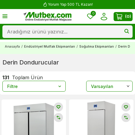
Yorum Yap 500 TL Kazan!
0
(
0
)
Anasayfa
/
Endüstriyel Mutfak Ekipmanları
/
Soğutma Ekipmanları
/
Derin Don
Derin Dondurucular
131
Toplam Ürün
Filtre