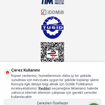
sektörün farklı alanlarında da faliyet gösteren mutbex.com,
Öztiryakiler resmi bayisidir. Öztiryakiler ürünleri üzerinde büyük bir
donanıma sahip ekibi ile müşterilerine koşulsuz destek sunan
mutbex.com ile endüstriyel mutfak malzemeleri konusunda
alacağınız hizmet standartların her zaman üstünde olacaktır.
Çerez Kullanımı
Kişisel verileriniz, hizmetlerimizin daha iyi bir şekilde
Hakkımızda
sunulması için mevzuata uygun bir şekilde toplanıp işlenir.
Konuyla ilgili detaylı bilgi almak için Gizlilik Politikamızı
Hızlı Erişim
inceleyebilirsiniz.
Reddet
seçeneğine tıklamanız halinde
yalnızca internet sitemizin çalışması için gerekli çerezler
Popüler Kategoriler
kullanılacaktır.
Popüler Markalar
Çerezleri Özelleştir