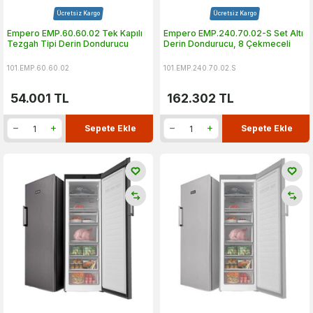
Ücretsiz Kargo
Ücretsiz Kargo
Empero EMP.60.60.02 Tek Kapılı
Empero EMP.240.70.02-S Set Altı
Tezgah Tipi Derin Dondurucu
Derin Dondurucu, 8 Çekmeceli
101.EMP.60.60.02
101.EMP.240.70.02.S
54.001
TL
162.302
TL
Sepete Ekle
Sepete Ekle