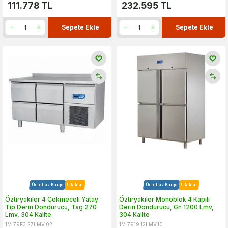
111.778
TL
232.595
TL
Sepete Ekle
Sepete Ekle
Ücretsiz Kargo
9 Taksit
Ücretsiz Kargo
9 Taksit
Öztiryakiler 4 Çekmeceli Yatay
Öztiryakiler Monoblok 4 Kapılı
Tip Derin Dondurucu, Tag 270
Derin Dondurucu, Gn 1200 Lmv,
Lmv, 304 Kalite
304 Kalite
1M.79E3.27LMV.02
1M.7919.12LMV.10