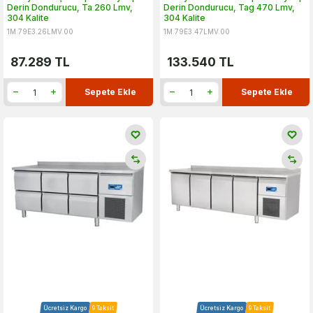
Derin Dondurucu, Ta 260 Lmv,
Derin Dondurucu, Tag 470 Lmv,
304 Kalite
304 Kalite
1M.79E3.26LMV.00
1M.79E3.47LMV.00
87.289
TL
133.540
TL
Sepete Ekle
Sepete Ekle
Ücretsiz Kargo
9 Taksit
Ücretsiz Kargo
9 Taksit