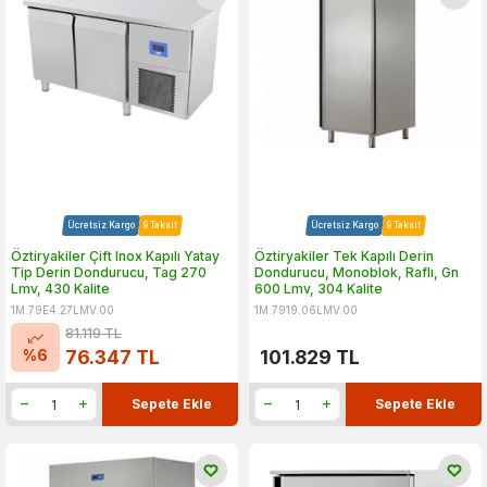
Ücretsiz Kargo
9 Taksit
Ücretsiz Kargo
9 Taksit
Öztiryakiler Çift Inox Kapılı Yatay
Öztiryakiler Tek Kapılı Derin
Tip Derin Dondurucu, Tag 270
Dondurucu, Monoblok, Raflı, Gn
Lmv, 430 Kalite
600 Lmv, 304 Kalite
1M.79E4.27LMV.00
1M.7919.06LMV.00
81.119
TL
%
6
76.347
TL
101.829
TL
Sepete Ekle
Sepete Ekle