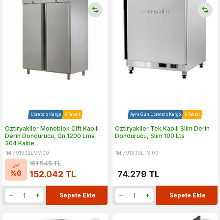
Ücretsiz Kargo
9 Taksit
Aynı Gün Ücretsiz Kargo
9 Taksit
Öztiryakiler Monoblok Çift Kapılı
Öztiryakiler Tek Kapılı Slim Derin
Derin Dondurucu, Gn 1200 Lmv,
Dondurucu, Slim 100 Lts
304 Kalite
1M.7919.12LMV.00
1M.7919.10LTS.00
161.545
TL
%
6
152.042
TL
74.279
TL
Sepete Ekle
Sepete Ekle