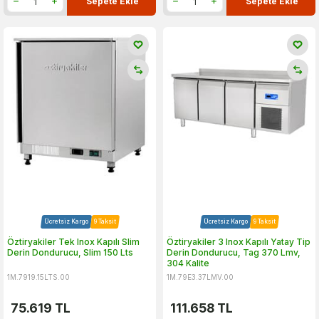
Sepete Ekle
Sepete Ekle
Ücretsiz Kargo
9 Taksit
Ücretsiz Kargo
9 Taksit
Öztiryakiler Tek Inox Kapılı Slim
Öztiryakiler 3 Inox Kapılı Yatay Tip
Derin Dondurucu, Slim 150 Lts
Derin Dondurucu, Tag 370 Lmv,
304 Kalite
1M.7919.15LTS.00
1M.79E3.37LMV.00
75.619
TL
111.658
TL