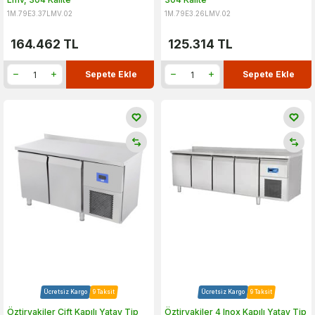
1M.79E3.37LMV.02
1M.79E3.26LMV.02
164.462
TL
125.314
TL
Sepete Ekle
Sepete Ekle
Ücretsiz Kargo
9 Taksit
Ücretsiz Kargo
9 Taksit
Öztiryakiler Çift Kapılı Yatay Tip
Öztiryakiler 4 Inox Kapılı Yatay Tip