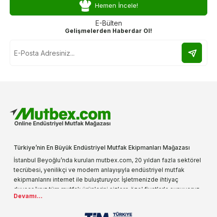
Hemen İncele!
E-Bülten
Gelişmelerden Haberdar Ol!
Türkiye’nin En Büyük Endüstriyel Mutfak Ekipmanları Mağazası
İstanbul Beyoğlu’nda kurulan mutbex.com, 20 yıldan fazla sektörel
tecrübesi, yenilikçi ve modern anlayışıyla endüstriyel mutfak
ekipmanlarını internet ile buluşturuyor. İşletmenizde ihtiyaç
duyacağınız tüm mutfak ürünlerini sizlere özel fiyatlarla sunuyoruz.
Devamı...
Endüstriyel mutfak malzemesi deyince akla gelen ilk adreslerden
biri olarak, ürün çeşitlerimizi her gün artırıyoruz. Uzun yıllardır