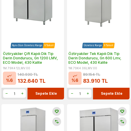
Aynı Gün Ücretsiz Kargo
9 Taksit
Ücretsiz Kargo
9 Taksit
Öztiryakiler Çift Kapılı Dik Tip
Öztiryakiler Tek Kapılı Dik Tip
Derin Dondurucu, Gn 1200 LMV,
Derin Dondurucu, Gn 600 Lmv,
ECO Model, 430 Kalite
ECO Model, 430 Kalite
1M.79K4.12LMV.00
1M.79K4.06LMV.00
140.930
TL
89.154
TL
%
6
%
6
132.640
TL
83.910
TL
Sepete Ekle
Sepete Ekle