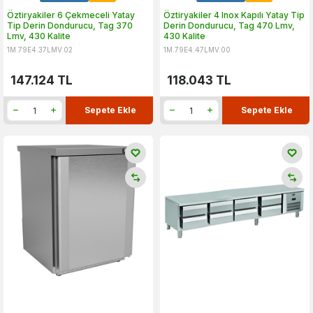
Öztiryakiler 6 Çekmeceli Yatay
Öztiryakiler 4 Inox Kapılı Yatay Tip
Tip Derin Dondurucu, Tag 370
Derin Dondurucu, Tag 470 Lmv,
Lmv, 430 Kalite
430 Kalite
1M.79E4.37LMV.02
1M.79E4.47LMV.00
147.124
TL
118.043
TL
Sepete Ekle
Sepete Ekle