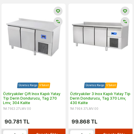
Ücretsiz Kargo
9 Taksit
Ücretsiz Kargo
9 Taksit
Öztiryakiler Çift Inox Kapılı Yatay
Öztiryakiler 3 Inox Kapılı Yatay Tip
Tip Derin Dondurucu, Tag 270
Derin Dondurucu, Tag 370 Lmv,
Lmv, 304 Kalite
430 Kalite
1M.79E3.27LMV.00
1M.79E4.37LMV.00
90.781
TL
99.868
TL