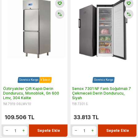
Ücretsiz Kargo
9 Taksit
Ücretsiz Kargo
Öztiryakiler Çift Kapılı Derin
Senox 7301 NF Fanlı Soğutmalı 7
Dondurucu, Monoblok, Gn 600
Çekmeceli Derin Dondurucu,
Lmv, 304 Kalite
Siyah
1M.7919.06LMV.10
118.7301.S
109.506
TL
33.813
TL
Sepete Ekle
Sepete Ekle