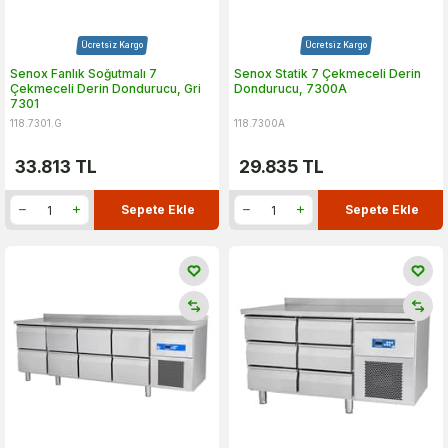
Ücretsiz Kargo
Ücretsiz Kargo
Senox Fanlık Soğutmalı 7
Senox Statik 7 Çekmeceli Derin
Çekmeceli Derin Dondurucu, Gri
Dondurucu, 7300A
7301
118.7301.G
118.7300A
33.813
TL
29.835
TL
Sepete Ekle
Sepete Ekle