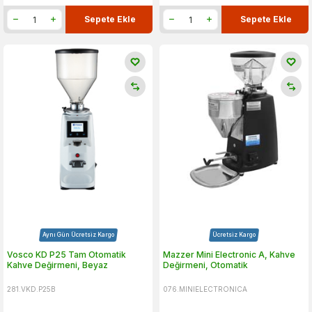
Sepete Ekle
Sepete Ekle
Aynı Gün Ücretsiz Kargo
Ücretsiz Kargo
Vosco KD P25 Tam Otomatik
Mazzer Mini Electronic A, Kahve
Kahve Değirmeni, Beyaz
Değirmeni, Otomatik
281.VKD.P25B
076.MINIELECTRONICA