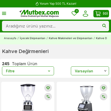
Yorum Yap 500 TL Kazan!
0
(
0
)
Anasayfa
/
İçecek Ekipmanları
/
Kahve Makineleri ve Ekipmanları
/
Kahve Deği
Kahve Değirmenleri
245
Toplam Ürün
Filtre