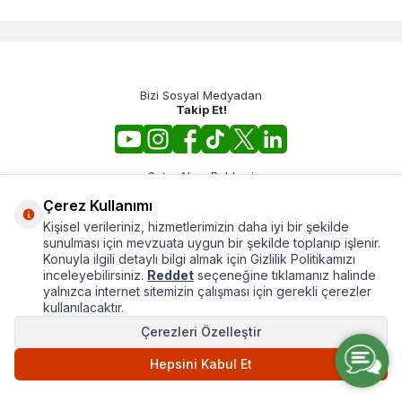
Bizi Sosyal Medyadan
Takip Et!
Satın Alma Rehberi
İhtiyacınız Olan Ürünü Öğrenin!
Çerez Kullanımı
Hemen İncele!
Kişisel verileriniz, hizmetlerimizin daha iyi bir şekilde
sunulması için mevzuata uygun bir şekilde toplanıp işlenir.
E-Bülten
Konuyla ilgili detaylı bilgi almak için Gizlilik Politikamızı
Gelişmelerden Haberdar Ol!
inceleyebilirsiniz.
Reddet
seçeneğine tıklamanız halinde
yalnızca internet sitemizin çalışması için gerekli çerezler
kullanılacaktır.
Çerezleri Özelleştir
Hepsini Kabul Et