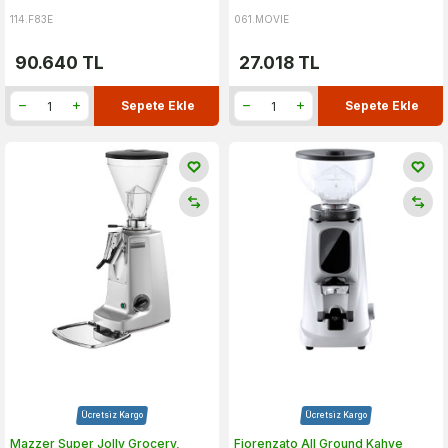
114.F83E
061.MOVIE
90.640
TL
27.018
TL
Sepete Ekle
Sepete Ekle
Ücretsiz Kargo
Ücretsiz Kargo
Mazzer Super Jolly Grocery,
Fiorenzato All Ground Kahve