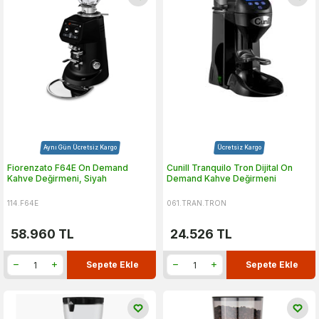
Aynı Gün Ücretsiz Kargo
Ücretsiz Kargo
Fiorenzato F64E On Demand
Cunill Tranquilo Tron Dijital On
Kahve Değirmeni, Siyah
Demand Kahve Değirmeni
114.F64E
061.TRAN.TRON
58.960
TL
24.526
TL
Sepete Ekle
Sepete Ekle