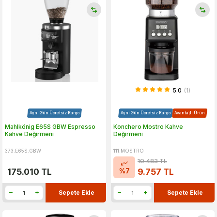
5.0
(1)
Aynı Gün Ücretsiz Kargo
Aynı Gün Ücretsiz Kargo
Avantajlı Ürün
Mahlkönig E65S GBW Espresso
Konchero Mostro Kahve
Kahve Değirmeni
Değirmeni
373.E65S.GBW
111.MOSTRO
10.483
TL
%
7
175.010
TL
9.757
TL
Sepete Ekle
Sepete Ekle