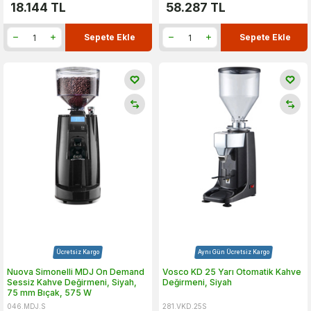
18.144
TL
58.287
TL
Sepete Ekle
Sepete Ekle
Ücretsiz Kargo
Aynı Gün Ücretsiz Kargo
Nuova Simonelli MDJ On Demand
Vosco KD 25 Yarı Otomatik Kahve
Sessiz Kahve Değirmeni, Siyah,
Değirmeni, Siyah
75 mm Bıçak, 575 W
046.MDJ.S
281.VKD.25S