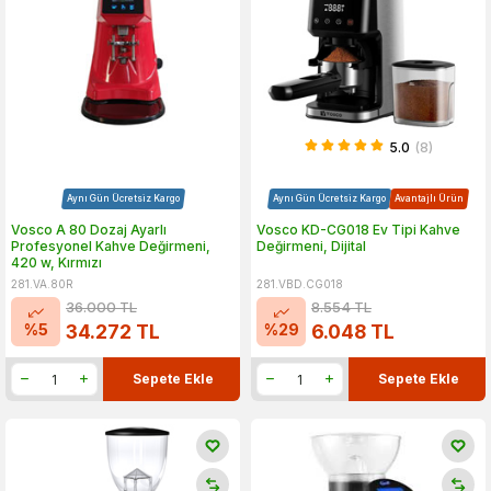
5.0
(8)
Aynı Gün Ücretsiz Kargo
Aynı Gün Ücretsiz Kargo
Avantajlı Ürün
Vosco A 80 Dozaj Ayarlı
Vosco KD-CG018 Ev Tipi Kahve
Profesyonel Kahve Değirmeni,
Değirmeni, Dijital
420 w, Kırmızı
281.VA.80R
281.VBD.CG018
36.000
TL
8.554
TL
%
5
%
29
34.272
TL
6.048
TL
Sepete Ekle
Sepete Ekle