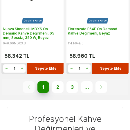
Ücretsiz Kargo
Ücretsiz Kargo
Nuova Simonelli MDXS On
Fiorenzato F64E On Demand
Demand Kahve Değirmeni, 65
Kahve Değirmeni, Beyaz
mm, Sessiz, 350 W, Beyaz
046.00MDXS.B
114.F64E.B
58.342
TL
58.960
TL
Sepete Ekle
Sepete Ekle
1
2
3
…
Profesyonel Kahve
Değirmenleri ve