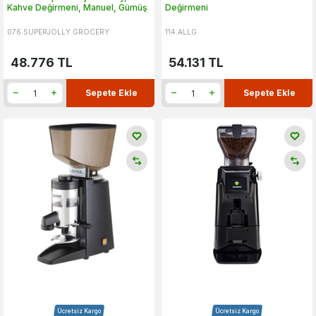
Kahve Değirmeni, Manuel, Gümüş
Değirmeni
076.SUPERJOLLY.GROCERY
114.ALLG
48.776
TL
54.131
TL
Sepete Ekle
Sepete Ekle
Ücretsiz Kargo
Ücretsiz Kargo