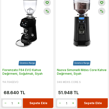
Ücretsiz Kargo
Ücretsiz Kargo
Fiorenzato F64 EVO Kahve
Nuova Simonelli Mdxs Core Kahve
Değirmeni, Soğutmalı, Siyah
Değirmeni, Siyah
114.F64EEVO
046.MDXS.CORE.S
68.640
TL
51.948
TL
Sepete Ekle
Sepete Ekle