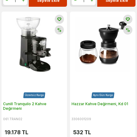
Sepete Ekle
Sepete Ekle
Ücretsiz Kargo
Aynı Gün Kargo
Cunill Tranquilo 2 Kahve
Hazzar Kahve Değirmeni, Kd 01
Değirmeni
061.TRAN02
3306001209
19.178
TL
532
TL