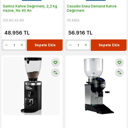
Santos Kahve Değirmeni, 2,2 kg
Casadio Enea Demand Kahve
Hazne, No 40 An
Değirmeni
010.NO.40.AN
115.ENEA
48.956
TL
56.916
TL
Sepete Ekle
Sepete Ekle