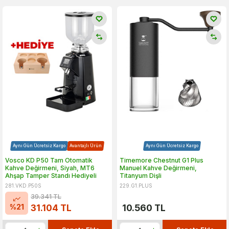
Aynı Gün Ücretsiz Kargo
Avantajlı Ürün
Aynı Gün Ücretsiz Kargo
Vosco KD P50 Tam Otomatik
Timemore Chestnut G1 Plus
Kahve Değirmeni, Siyah, MT6
Manuel Kahve Değirmeni,
Ahşap Tamper Standı Hediyeli
Titanyum Dişli
281.VKD.P50S
229.G1.PLUS
39.341
TL
%
21
31.104
TL
10.560
TL