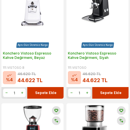
Aynı Gün Ücretsiz Kargo
Aynı Gün Ücretsiz Kargo
Konchero Vistoso Espresso
Konchero Vistoso Espresso
Kahve Değirmeni, Beyaz
Kahve Değirmeni, Siyah
111.VISTOSO.B
111.VISTOSO
46.620
TL
46.620
TL
%
4
%
4
44.622
TL
44.622
TL
Sepete Ekle
Sepete Ekle