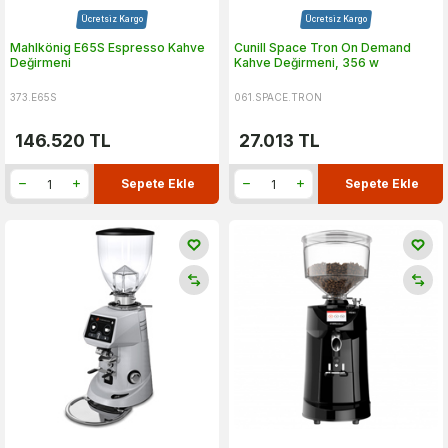
Ücretsiz Kargo
Ücretsiz Kargo
Mahlkönig E65S Espresso Kahve
Cunill Space Tron On Demand
Değirmeni
Kahve Değirmeni, 356 w
373.E65S
061.SPACE.TRON
146.520
TL
27.013
TL
Sepete Ekle
Sepete Ekle