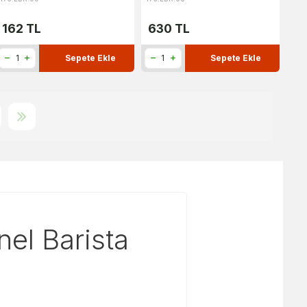
162
TL
630
TL
Sepete Ekle
Sepete Ekle
el Barista