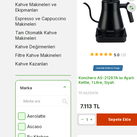
Kahve Makineleri ve
Ekipmanları
Espresso ve Cappuccino
Makineleri
Tam Otomatik Kahve
Makineleri
Kahve Değirmenleri
Filtre Kahve Makineleri
5.0
(3)
Kahve Kazanları
Aynı Gün Ücretsiz Kargo
Kahve Potları ve Demlikler
Konchero AS-21267A Isı Ayarlı
Kumda Kahve Makineleri
Kettle, 1 Litre, Siyah
Marka
French Pressler
111.AS21267A
Türk Kahvesi Makineleri
7.113
TL
Kahve Dispanserleri
Filtre Kahve Kağıtları
Aerolatte
Sepete Ekle
Barista Malzemeleri
Ascaso
Kahve Posa Çekmeceleri
By Kitchen