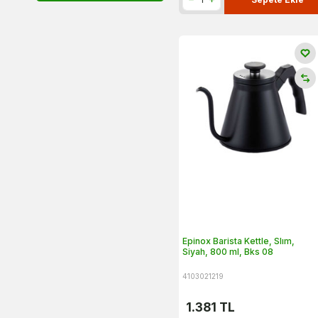
Epinox Barista Kettle, Slım,
Siyah, 800 ml, Bks 08
4103021219
1.381
TL