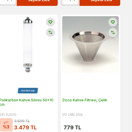
Aynı Gün Kargo
Polikarbon Kahve Silosu 50x10
Zicco Kahve Filtresi, Çelik
cm
041.SL5010
212.OME.013A
3.599
TL
%
3
3.479
TL
779
TL