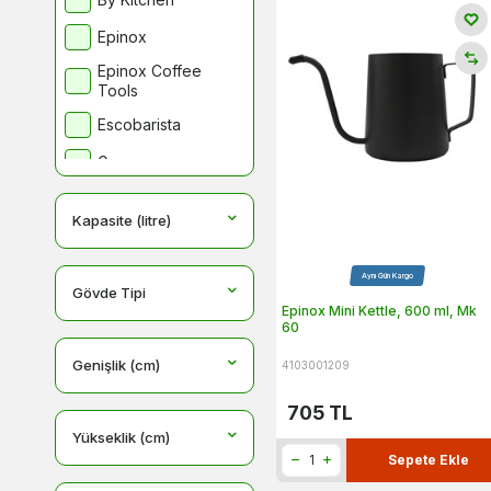
Süt Potu & Pitcher
Epinox
Tamper
Epinox Coffee
Süt, Kahve Termometreleri
Tools
Hassas Kahve Tartıları
Escobarista
Fincan Isıtıcılar
Groovy
Sifon Kahve Makineleri
Kitchenaid
Süt Soğutma Üniteleri
Kapasite (litre)
Kahve Filtreleri
Konchero
Soğuk Demleme
Kumtel
Aynı Gün Kargo
Ekipmanları
Gövde Tipi
Motta
Epinox Mini Kettle, 600 ml, Mk
Dripper
60
Chemexler
MUTBEX
Genişlik (cm)
4103001209
Kahve Makinesi Temizlik
Tecnocoffee
ve Bakım Ürünleri
705
TL
Timemore
Kahveler
Yükseklik (cm)
Zicco
Sepete Ekle