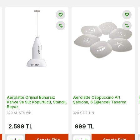
Aerolatte Orijinal Buharsız
Aerolatte Cappuccino Art
,
Kahve ve Süt Köpürtücü, Standlı,
Şablonu, 6 Eğlenceli Tasarım
Beyaz
320.AL.ST4.WH
320.CA.2.TIN
2.599
TL
999
TL
Sepete Ekle
Sepete Ekle