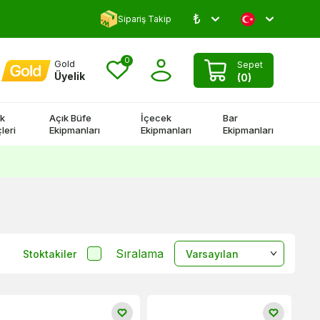
₺
Yorum Yap 500 TL Kazan!
Sipariş Takip
0
Gold
Sepet
Üyelik
(
0
)
k
Açık Büfe
İçecek
Bar
leri
Ekipmanları
Ekipmanları
Ekipmanları
Sıralama
Stoktakiler