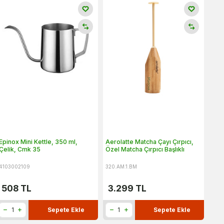
Epinox Mini Kettle, 350 ml,
Aerolatte Matcha Çayı Çırpıcı,
Çelik, Cmk 35
Özel Matcha Çırpıcı Başlıklı
4103002109
320.AM.1.BM
508
TL
3.299
TL
Sepete Ekle
Sepete Ekle