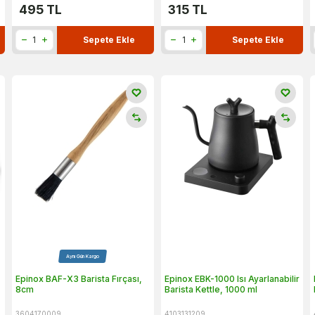
495
TL
315
TL
Sepete Ekle
Sepete Ekle
Aynı Gün Kargo
Epinox BAF-X3 Barista Fırçası,
Epinox EBK-1000 Isı Ayarlanabilir
8cm
Barista Kettle, 1000 ml
3604170009
4103131209