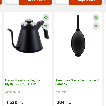
Epinox Barista Kettle, Slım,
Timemore Spare Temizleme El
Siyah, 1200 ml, Bks 12
Pompası
4103021409
229.PMP
1.529
TL
384
TL