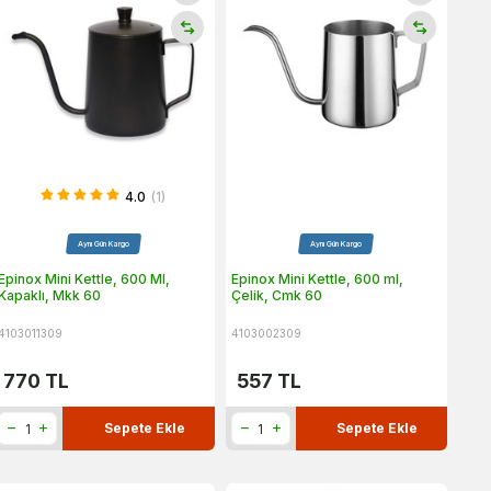
4.0
(1)
Aynı Gün Kargo
Aynı Gün Kargo
Epinox Mini Kettle, 600 Ml,
Epinox Mini Kettle, 600 ml,
Kapaklı, Mkk 60
Çelik, Cmk 60
4103011309
4103002309
770
TL
557
TL
Sepete Ekle
Sepete Ekle