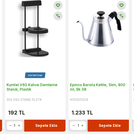
Aynı Gün Kargo
Kumtel V60 Kahve Demleme
Epinox Barista Kettle, Slim, 800
Standı, Plastik
ml, Bk 08
303.V60.STAND.PLSTK
4103021209
192
TL
1.233
TL
Sepete Ekle
Sepete Ekle