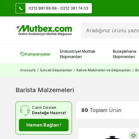
0212 881 69 69 - 0212 361 74 03
Üye Ol İlk Siparişte 500 TL Kazan!
Endüstriyel Mutfak
Bulaşıkhane
Kampanyalar
Ekipmanları
Ekipmanları
Anasayfa
/
İçecek Ekipmanları
/
Kahve Makineleri ve Ekipmanları
/
Ba
Barista Malzemeleri
Canlı Destek
89
Toplam Ürün
Desteğe Hazırız!
Hemen Bağlan !