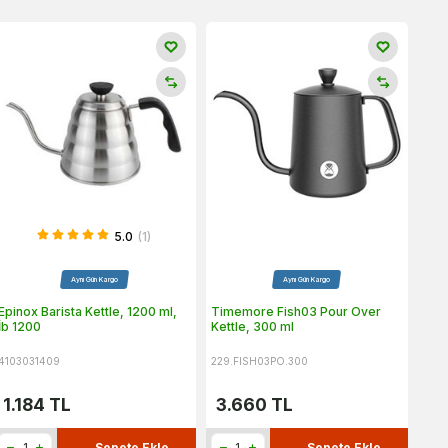
5.0
(1)
Aynı Gün Kargo
Aynı Gün Kargo
Epinox Barista Kettle, 1200 ml,
Timemore Fish03 Pour Over
İb 1200
Kettle, 300 ml
4103031409
229.FISH03PO.300
1.184
TL
3.660
TL
Sepete Ekle
Sepete Ekle