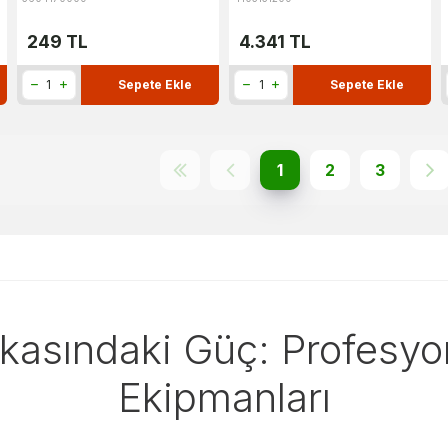
249
TL
4.341
TL
Sepete Ekle
Sepete Ekle
1
2
3
kasındaki Güç: Profesyon
Ekipmanları