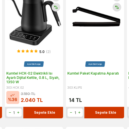
5.0
(2)
Aynı Gün Kargo
Aynı Gün Kargo
Kumtel HCK-02 Elektrikli Isı
Kumtel Paket Kapatma Aparatı
Ayarlı Dijital Kettle, 0.8 L, Siyah,
1350 W
303.HCK.02
303.KLIPS
3.180
TL
%
36
2.040
TL
14
TL
Sepete Ekle
Sepete Ekle