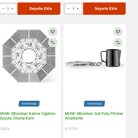
Sepete Ekle
Sepete Ekle
Aynı Gün Kargo
Aynı Gün Kargo
MHW-3Bomber Kahve Öğütüm
MHW-3Bomber Süt Potu Pitcher
Boyutu Ölçme Kartı
Anahtarlık
C5626
KC5700