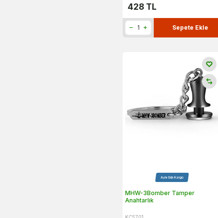
428
TL
Sepete Ekle
Aynı Gün Kargo
MHW-3Bomber Tamper
Anahtarlık
KC5701