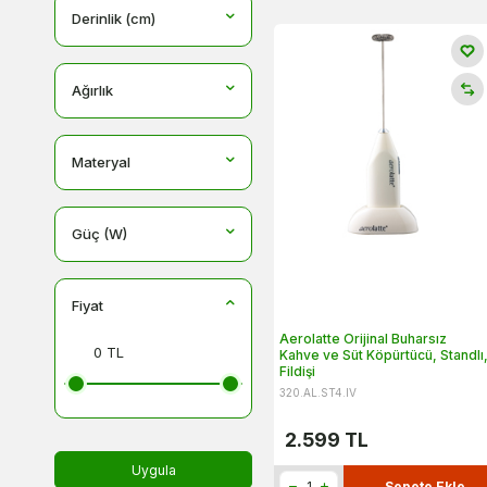
MHW-3BOMBER
Derinlik (cm)
Liber
Ağırlık
Materyal
Güç (W)
Fiyat
Aerolatte Orijinal Buharsız
Kahve ve Süt Köpürtücü, Standlı
Fildişi
320.AL.ST4.IV
2.599
TL
Uygula
Sepete Ekle