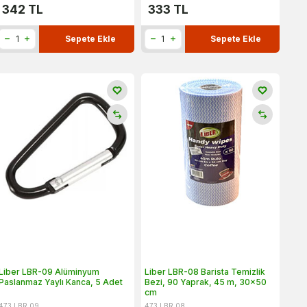
342
TL
333
TL
Sepete Ekle
Sepete Ekle
Liber LBR-09 Alüminyum
Liber LBR-08 Barista Temizlik
Paslanmaz Yaylı Kanca, 5 Adet
Bezi, 90 Yaprak, 45 m, 30x50
cm
473.LBR.09
473.LBR.08