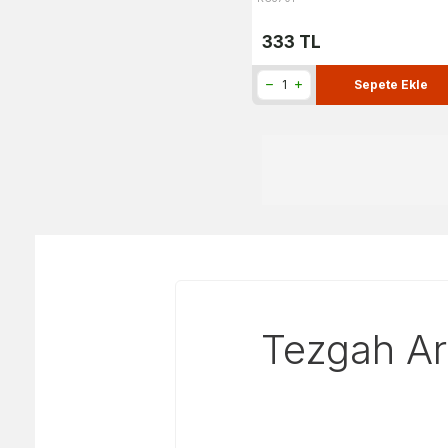
333
TL
Sepete Ekle
Tezgah Ar