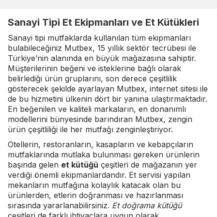
Sanayi Tipi Et Ekipmanları ve Et Kütükleri
Sanayi tipi mutfaklarda kullanılan tüm ekipmanları
bulabileceğiniz Mutbex, 15 yıllık sektör tecrübesi ile
Türkiye’nin alanında en büyük mağazasına sahiptir.
Müşterilerinin beğeni ve isteklerine bağlı olarak
belirlediği ürün gruplarını, son derece çeşitlilik
gösterecek şekilde ayarlayan Mutbex, internet sitesi ile
de bu hizmetini ülkenin dört bir yanına ulaştırmaktadır.
En beğenilen ve kaliteli markaların, en donanımlı
modellerini bünyesinde barındıran Mutbex, zengin
ürün çeşitliliği ile her mutfağı zenginleştiriyor.
Otellerin, restoranların, kasapların ve kebapçıların
mutfaklarında mutlaka bulunması gereken ürünlerin
başında gelen
et kütüğü
çeşitleri de mağazanın yer
verdiği önemli ekipmanlardandır. Et servisi yapılan
mekanların mutfağına kolaylık katacak olan bu
ürünlerden, etlerin doğranması ve hazırlanması
sırasında yararlanabilirsiniz.
Et doğrama kütüğü
çeşitleri de farklı ihtiyaçlara uygun olarak