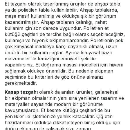
Et tezgahı
olarak tasarlanmış ürünler de ahşap tabla
ya da polietilen tabla kullanılabilir. Ahşap tablalarda,
meşe masif kullanılmış ve oldukça şık bir görünüm
kazandırılmıştır. Ahşap tablanın kalınlığı, rahat
kullanım için son derece uygundur. Polietilen et
kütüğü çeşitleri de tercihe bağlı olarak seçebileceğiniz,
kullanışlı ve hijyenik ekipmanlardandır. Polietilenin pek
çok kimyasal maddeye karşı dayanıklı olması, uzun
ömürlü bir kullanım sağlar. Ayrıca kimyasal bazlı
malzemeler ile temizliğini emniyetli şekilde
yapabilirsiniz. Et doğrama masası modelleri için hijyeni
sağlamak oldukça önemlidir. Bu nedenle ekipman
seçiminde bu kriterleri de göz önüne almanız
gerekmektedir.
Kasap tezgahı
olarak da anılan ürünler, geleneksel
bir ekipman olmalarının yanı sıra yenilenen tasarım ve
materyaller sayesinde modern bir görünüme
kavuşmuşlardır. Et kesme kütüğü çeşitleri de bu
yenilikler ile işletmenize yenilik katacaktır. Çiğ etin
hazırlanması oldukça dikkat isteyen bir iş olduğu için
doğru ekipman ile çalışmak size zaman