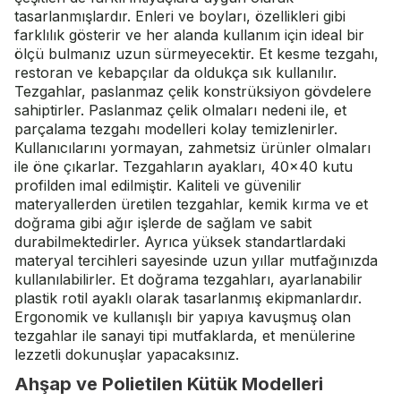
tasarlanmışlardır. Enleri ve boyları, özellikleri gibi
farklılık gösterir ve her alanda kullanım için ideal bir
ölçü bulmanız uzun sürmeyecektir. Et kesme tezgahı,
restoran ve kebapçılar da oldukça sık kullanılır.
Tezgahlar, paslanmaz çelik konstrüksiyon gövdelere
sahiptirler. Paslanmaz çelik olmaları nedeni ile, et
parçalama tezgahı modelleri kolay temizlenirler.
Kullanıcılarını yormayan, zahmetsiz ürünler olmaları
ile öne çıkarlar. Tezgahların ayakları, 40x40 kutu
profilden imal edilmiştir. Kaliteli ve güvenilir
materyallerden üretilen tezgahlar, kemik kırma ve et
doğrama gibi ağır işlerde de sağlam ve sabit
durabilmektedirler. Ayrıca yüksek standartlardaki
materyal tercihleri sayesinde uzun yıllar mutfağınızda
kullanılabilirler. Et doğrama tezgahları, ayarlanabilir
plastik rotil ayaklı olarak tasarlanmış ekipmanlardır.
Ergonomik ve kullanışlı bir yapıya kavuşmuş olan
tezgahlar ile sanayi tipi mutfaklarda, et menülerine
lezzetli dokunuşlar yapacaksınız.
Ahşap ve Polietilen Kütük Modelleri