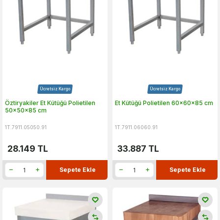
Ücretsiz Kargo
Ücretsiz Kargo
Öztiryakiler Et Kütüğü Polietilen
Et Kütüğü Polietilen 60x60x85 cm
50x50x85 cm
1T.7911.05050.91
1T.7911.06060.91
28.149
TL
33.887
TL
Sepete Ekle
Sepete Ekle