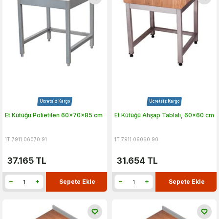
Ücretsiz Kargo
Ücretsiz Kargo
Et Kütüğü Polietilen 60x70x85 cm
Et Kütüğü Ahşap Tablalı, 60x60 cm
1T.7911.06070.91
1T.7911.06060.90
37.165
TL
31.654
TL
Sepete Ekle
Sepete Ekle