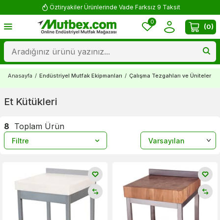
Öztiryakiler Ürünlerinde Vade Farksız 9 Taksit
0
(
0
)
Anasayfa
/
Endüstriyel Mutfak Ekipmanları
/
Çalışma Tezgahları ve Üniteler
/
Et Kütükleri
8
Toplam Ürün
Filtre