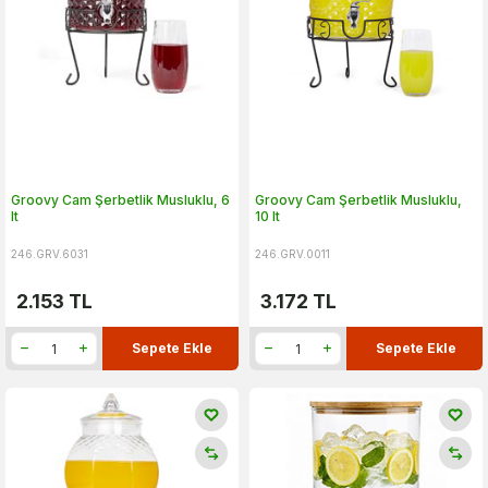
Groovy Cam Şerbetlik Musluklu, 6
Groovy Cam Şerbetlik Musluklu,
lt
10 lt
246.GRV.6031
246.GRV.0011
2.153
TL
3.172
TL
Sepete Ekle
Sepete Ekle