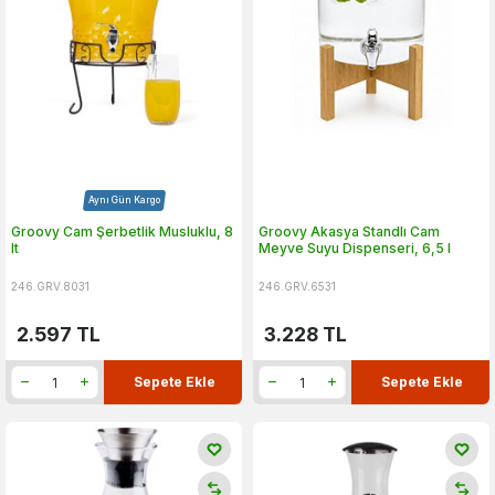
Aynı Gün Kargo
Groovy Cam Şerbetlik Musluklu, 8
Groovy Akasya Standlı Cam
lt
Meyve Suyu Dispenseri, 6,5 l
246.GRV.8031
246.GRV.6531
2.597
TL
3.228
TL
Sepete Ekle
Sepete Ekle