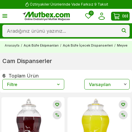
Öztiryakiler Ürünlerinde Vade Farksız 9 Taksit
0
(
0
)
Anasayfa
/
Açık Büfe Ekipmanları
/
Açık Büfe İçecek Dispanserleri
/
Meyve Su
Cam Dispanserler
6
Toplam Ürün
Filtre