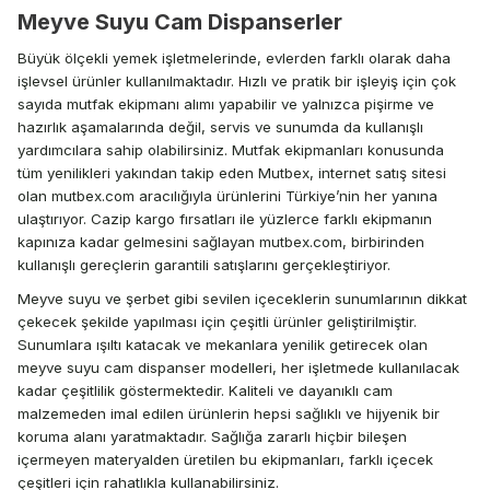
Meyve Suyu Cam Dispanserler
Büyük ölçekli yemek işletmelerinde, evlerden farklı olarak daha
işlevsel ürünler kullanılmaktadır. Hızlı ve pratik bir işleyiş için çok
sayıda mutfak ekipmanı alımı yapabilir ve yalnızca pişirme ve
hazırlık aşamalarında değil, servis ve sunumda da kullanışlı
yardımcılara sahip olabilirsiniz. Mutfak ekipmanları konusunda
tüm yenilikleri yakından takip eden Mutbex, internet satış sitesi
olan mutbex.com aracılığıyla ürünlerini Türkiye’nin her yanına
ulaştırıyor. Cazip kargo fırsatları ile yüzlerce farklı ekipmanın
kapınıza kadar gelmesini sağlayan mutbex.com, birbirinden
kullanışlı gereçlerin garantili satışlarını gerçekleştiriyor.
Meyve suyu ve şerbet gibi sevilen içeceklerin sunumlarının dikkat
çekecek şekilde yapılması için çeşitli ürünler geliştirilmiştir.
Sunumlara ışıltı katacak ve mekanlara yenilik getirecek olan
meyve suyu cam dispanser modelleri, her işletmede kullanılacak
kadar çeşitlilik göstermektedir. Kaliteli ve dayanıklı cam
malzemeden imal edilen ürünlerin hepsi sağlıklı ve hijyenik bir
koruma alanı yaratmaktadır. Sağlığa zararlı hiçbir bileşen
içermeyen materyalden üretilen bu ekipmanları, farklı içecek
çeşitleri için rahatlıkla kullanabilirsiniz.