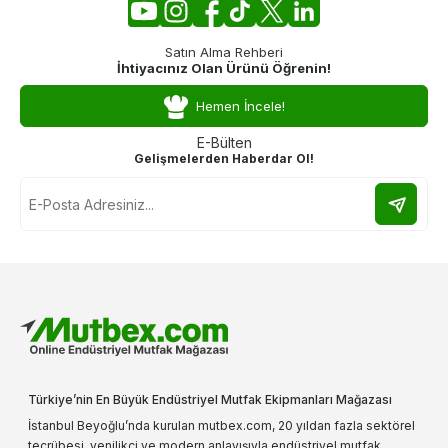
Satın Alma Rehberi
İhtiyacınız Olan Ürünü Öğrenin!
Hemen İncele!
E-Bülten
Gelişmelerden Haberdar Ol!
Türkiye’nin En Büyük Endüstriyel Mutfak Ekipmanları Mağazası
İstanbul Beyoğlu’nda kurulan mutbex.com, 20 yıldan fazla sektörel
tecrübesi, yenilikçi ve modern anlayışıyla endüstriyel mutfak