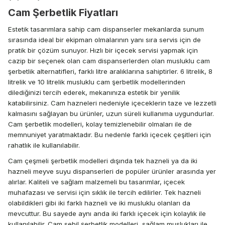
Cam Şerbetlik Fiyatları
Estetik tasarımlara sahip cam dispanserler mekanlarda sunum
sırasında ideal bir ekipman olmalarının yanı sıra servis için de
pratik bir çözüm sunuyor. Hızlı bir içecek servisi yapmak için
cazip bir seçenek olan cam dispanserlerden olan musluklu cam
şerbetlik alternatifleri, farklı litre aralıklarına sahiptirler. 6 litrelik, 8
litrelik ve 10 litrelik musluklu cam şerbetlik modellerinden
dilediğinizi tercih ederek, mekanınıza estetik bir yenilik
katabilirsiniz. Cam hazneleri nedeniyle içeceklerin taze ve lezzetli
kalmasını sağlayan bu ürünler, uzun süreli kullanıma uygundurlar.
Cam şerbetlik modelleri, kolay temizlenebilir olmaları ile de
memnuniyet yaratmaktadır. Bu nedenle farklı içecek çeşitleri için
rahatlık ile kullanılabilir.
Cam çeşmeli şerbetlik modelleri dışında tek hazneli ya da iki
hazneli meyve suyu dispanserleri de popüler ürünler arasında yer
alırlar. Kaliteli ve sağlam malzemeli bu tasarımlar, içecek
muhafazası ve servisi için sıklık ile tercih edilirler. Tek hazneli
olabildikleri gibi iki farklı hazneli ve iki musluklu olanları da
mevcuttur. Bu sayede aynı anda iki farklı içecek için kolaylık ile
kullanılabilir. Cam sebil şerbetlik modelleri, sağlam muslukları ile