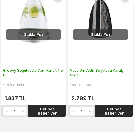
Stokta Yok
Stokta Yok
Groovy Soğutuculu Cam Karaf, 1,5
Vacu Vin Aktif Soğutucu Karaf,
lt
Siyah
246.GRV.1938
260.3645460
1.837
TL
2.799
TL
Gelince
Gelince
Haber Ver
Haber Ver