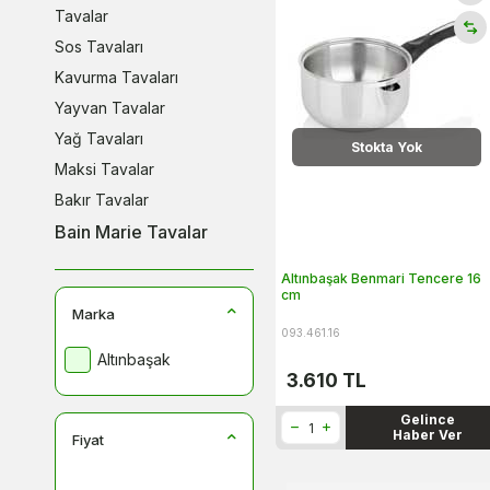
Tavalar
Sos Tavaları
Kavurma Tavaları
Yayvan Tavalar
Yağ Tavaları
Stokta Yok
Maksi Tavalar
Bakır Tavalar
Bain Marie Tavalar
Çift Saplı Tavalar
Altınbaşak Benmari Tencere 16
Kaçerola Tava
cm
Marka
Krep Tavaları
093.461.16
Sanayi Tipi Tavalar
Altınbaşak
3.610
TL
Sote Tavaları
Wok Tavalar
Gelince
Haber Ver
Fiyat
Yapışmaz Tavalar