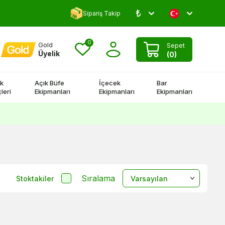
₺
Yorum Yap 500 TL Kazan!
Sipariş Takip
0
Gold
Sepet
Üyelik
(
0
)
k
Açık Büfe
İçecek
Bar
leri
Ekipmanları
Ekipmanları
Ekipmanları
Sıralama
Stoktakiler