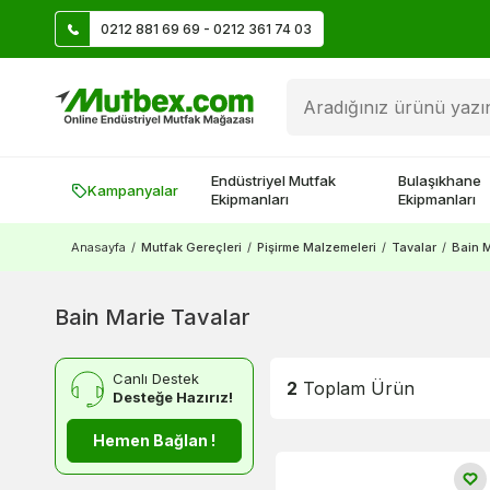
0212 881 69 69 - 0212 361 74 03
Üye Ol İlk Siparişte 500 TL Kazan!
Endüstriyel Mutfak
Bulaşıkhane
Kampanyalar
Ekipmanları
Ekipmanları
Anasayfa
/
Mutfak Gereçleri
/
Pişirme Malzemeleri
/
Tavalar
/
Bain M
Bain Marie Tavalar
Canlı Destek
2
Toplam Ürün
Desteğe Hazırız!
Hemen Bağlan !