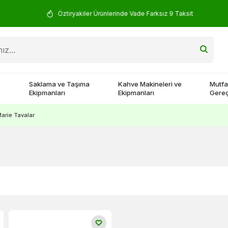
Öztiryakiler Ürünlerinde Vade Farksız 9 Taksit
Saklama ve Taşıma
Kahve Makineleri ve
Mutfa
Ekipmanları
Ekipmanları
Gereç
arie Tavalar