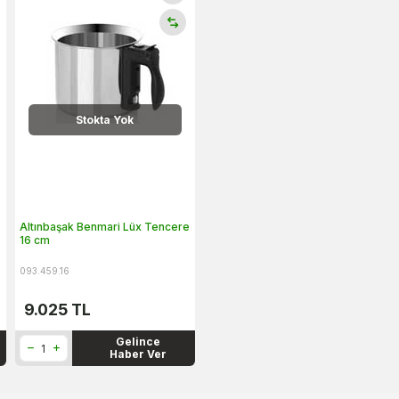
Stokta Yok
Altınbaşak Benmari Lüx Tencere
16 cm
093.459.16
9.025
TL
Gelince
Haber Ver