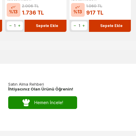
2.006
TL
1.060
TL
%
13
%
13
1.736
TL
917
TL
Sepete Ekle
Sepete Ekle
Satın Alma Rehberi
İhtiyacınız Olan Ürünü Öğrenin!
Hemen İncele!