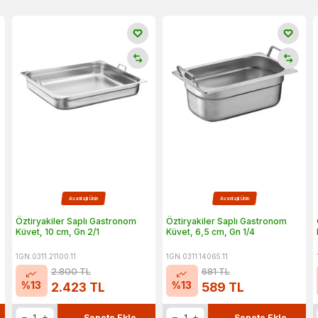
Avantajlı Ürün
Avantajlı Ürün
Öztiryakiler Saplı Gastronom
Öztiryakiler Saplı Gastronom
Küvet, 10 cm, Gn 2/1
Küvet, 6,5 cm, Gn 1/4
1GN.0311.21100.11
1GN.0311.14065.11
2.800
TL
681
TL
%
13
%
13
2.423
TL
589
TL
Sepete Ekle
Sepete Ekle