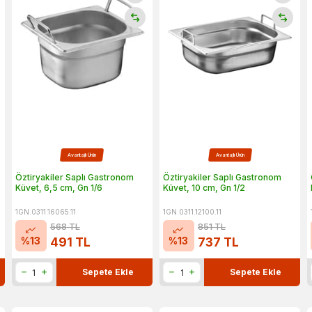
Avantajlı Ürün
Avantajlı Ürün
Öztiryakiler Saplı Gastronom
Öztiryakiler Saplı Gastronom
Küvet, 6,5 cm, Gn 1/6
Küvet, 10 cm, Gn 1/2
1GN.0311.16065.11
1GN.0311.12100.11
568
TL
851
TL
%
13
%
13
491
TL
737
TL
Sepete Ekle
Sepete Ekle