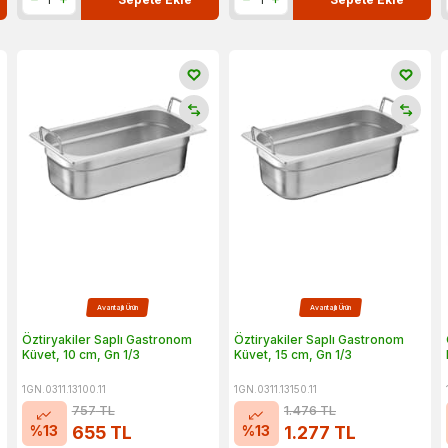
Avantajlı Ürün
Avantajlı Ürün
Öztiryakiler Saplı Gastronom
Öztiryakiler Saplı Gastronom
Küvet, 10 cm, Gn 1/3
Küvet, 15 cm, Gn 1/3
1GN.0311.13100.11
1GN.0311.13150.11
757
TL
1.476
TL
%
13
%
13
655
TL
1.277
TL