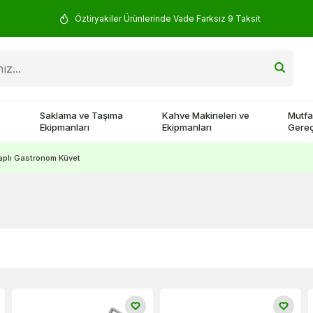
Öztiryakiler Ürünlerinde Vade Farksız 9 Taksit
Saklama ve Taşıma
Kahve Makineleri ve
Mutfa
Ekipmanları
Ekipmanları
Gereç
aplı Gastronom Küvet