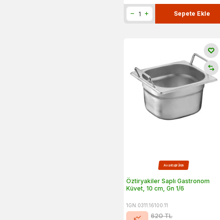
Sepete Ekle
Avantajlı Ürün
Öztiryakiler Saplı Gastronom
Küvet, 10 cm, Gn 1/6
1GN.0311.16100.11
620
TL