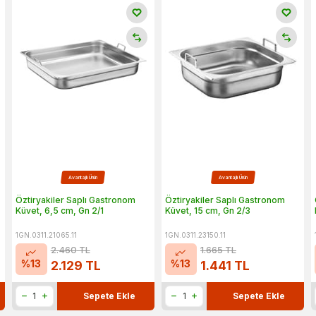
Avantajlı Ürün
Avantajlı Ürün
Öztiryakiler Saplı Gastronom
Öztiryakiler Saplı Gastronom
Küvet, 6,5 cm, Gn 2/1
Küvet, 15 cm, Gn 2/3
1GN.0311.21065.11
1GN.0311.23150.11
2.460
TL
1.665
TL
%
13
%
13
2.129
TL
1.441
TL
Sepete Ekle
Sepete Ekle