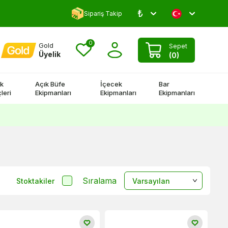
₺
Yorum Yap 500 TL Kazan!
Sipariş Takip
0
Gold
Sepet
Üyelik
(
0
)
k
Açık Büfe
İçecek
Bar
leri
Ekipmanları
Ekipmanları
Ekipmanları
Sıralama
Stoktakiler