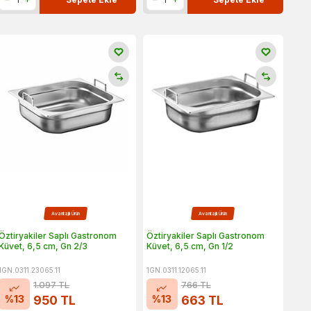
Avantajlı Ürün
Avantajlı Ürün
Öztiryakiler Saplı Gastronom
Öztiryakiler Saplı Gastronom
Küvet, 6,5 cm, Gn 2/3
Küvet, 6,5 cm, Gn 1/2
1GN.0311.23065.11
1GN.0311.12065.11
1.097
TL
766
TL
%
13
%
13
950
TL
663
TL