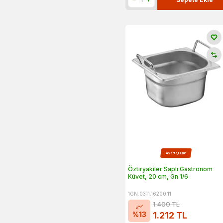
Avantajlı Ürün
Öztiryakiler Saplı Gastronom
Küvet, 20 cm, Gn 1/6
1GN.0311.16200.11
1.400
TL
%
13
1.212
TL