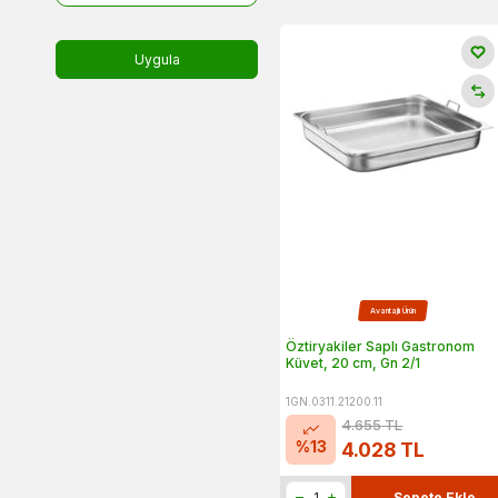
Uygula
Avantajlı Ürün
Öztiryakiler Saplı Gastronom
Küvet, 20 cm, Gn 2/1
1GN.0311.21200.11
4.655
TL
%
13
4.028
TL
Sepete Ekle