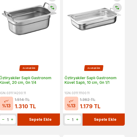
Avantajlı Ürün
Avantajlı Ürün
Öztiryakiler Saplı Gastronom
Öztiryakiler Saplı Gastronom
Küvet, 20 cm, Gn 1/4
Küvet Saplı, 10 cm, Gn 1/1
1GN.0311.14200.11
1GN.0311.11100.11
1.514
TL
1.362
TL
%
13
%
13
1.310
TL
1.179
TL
Sepete Ekle
Sepete Ekle