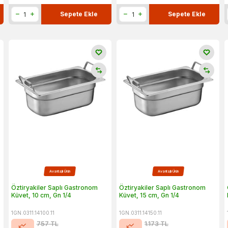
Sepete Ekle
Sepete Ekle
Avantajlı Ürün
Avantajlı Ürün
Öztiryakiler Saplı Gastronom
Öztiryakiler Saplı Gastronom
Küvet, 10 cm, Gn 1/4
Küvet, 15 cm, Gn 1/4
1GN.0311.14100.11
1GN.0311.14150.11
757
TL
1.173
TL