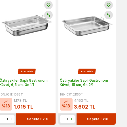
Avantajlı Ürün
Avantajlı Ürün
Öztiryakiler Saplı Gastronom
Öztiryakiler Saplı Gastronom
Küvet, 6,5 cm, Gn 1/1
Küvet, 15 cm, Gn 2/1
1GN.0311.11065.11
1GN.0311.21150.11
1.173
TL
4.163
TL
%
13
%
13
1.015
TL
3.602
TL
Sepete Ekle
Sepete Ekle