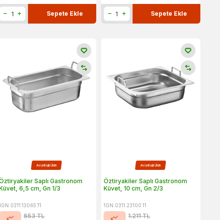
Sepete Ekle
Sepete Ekle
Avantajlı Ürün
Avantajlı Ürün
Öztiryakiler Saplı Gastronom
Öztiryakiler Saplı Gastronom
Küvet, 6,5 cm, Gn 1/3
Küvet, 10 cm, Gn 2/3
1GN.0311.13065.11
1GN.0311.23100.11
653
TL
1.211
TL