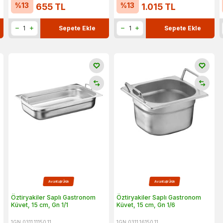
%
13
%
13
655
TL
1.015
TL
Sepete Ekle
Sepete Ekle
Avantajlı Ürün
Avantajlı Ürün
Öztiryakiler Saplı Gastronom
Öztiryakiler Saplı Gastronom
Küvet, 15 cm, Gn 1/1
Küvet, 15 cm, Gn 1/6
1GN.0311.11150.11
1GN.0311.16150.11