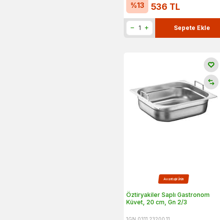
%
13
536
TL
Sepete Ekle
Avantajlı Ürün
Öztiryakiler Saplı Gastronom
Küvet, 20 cm, Gn 2/3
1GN.0311.23200.11