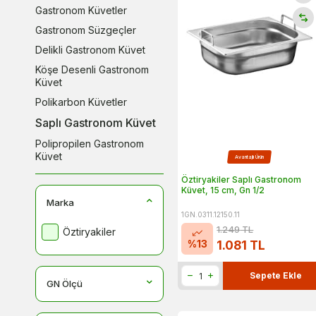
Gastronom Küvetler
Gastronom Süzgeçler
Delikli Gastronom Küvet
Köşe Desenli Gastronom
Küvet
Polikarbon Küvetler
Saplı Gastronom Küvet
Polipropilen Gastronom
Küvet
Avantajlı Ürün
Saplı Köşe Desenli
Öztiryakiler Saplı Gastronom
Gastronom Küvetler
Küvet, 15 cm, Gn 1/2
Marka
Standart Gastronom Küvet
1GN.0311.12150.11
Yapışmaz Gastronom
1.249
TL
Öztiryakiler
Küvetler
%
13
1.081
TL
Sepete Ekle
GN Ölçü