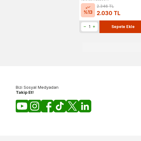
2.346
TL
%
13
2.030
TL
Sepete Ekle
Bizi Sosyal Medyadan
Takip Et!