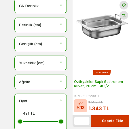
GN Derinlik
Derinlik (cm)
Genişlik (cm)
Yükseklik (cm)
Avantajlı Ürün
Öztiryakiler Saplı Gastronom
Ağırlık
Küvet, 20 cm, Gn 1/2
1GN.0311.12200.11
Fiyat
1.552
TL
%
13
1.343
TL
Sepete Ekle