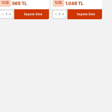
%
13
%
13
565
TL
1.048
TL
Sepete Ekle
Sepete Ekle