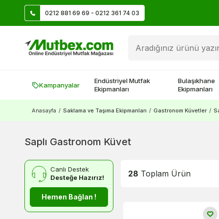
0212 881 69 69 - 0212 361 74 03
Üye Ol İlk Siparişte 500 TL Kazan!
Endüstriyel Mutfak
Bulaşıkhane
Kampanyalar
Ekipmanları
Ekipmanları
Anasayfa
/
Saklama ve Taşıma Ekipmanları
/
Gastronom Küvetler
/
S
Saplı Gastronom Küvet
Canlı Destek
28
Toplam Ürün
Desteğe Hazırız!
Hemen Bağlan !