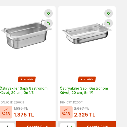
Avantajlı Ürün
Avantajlı Ürün
Öztiryakiler Saplı Gastronom
Öztiryakiler Saplı Gastronom
Küvet, 20 cm, Gn 1/3
Küvet, 20 cm, Gn 1/1
1GN.0311.13200.11
1GN.0311.11200.11
1.589
TL
2.687
TL
%
13
%
13
1.375
TL
2.325
TL
Sepete Ekle
Sepete Ekle