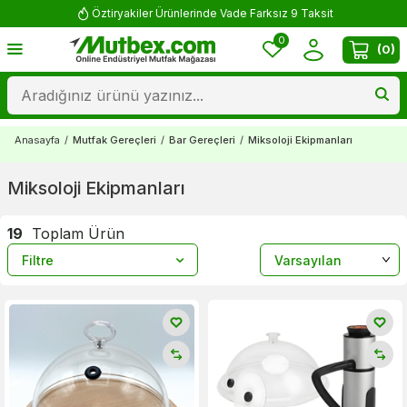
Öztiryakiler Ürünlerinde Vade Farksız 9 Taksit
0
(
0
)
Anasayfa
/
Mutfak Gereçleri
/
Bar Gereçleri
/
Miksoloji Ekipmanları
Miksoloji Ekipmanları
19
Toplam Ürün
Filtre