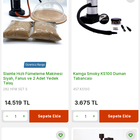
Ücretsiz Kargo
Slainte Hızlı Fümeleme Makinesi
Kamga Smoky KS100 Duman
Siyah, Fanus ve 2 Adet Yedek
Tabancası
Talaş
282.HFM.SET.S
457.KS100
14.519
TL
3.675
TL
Sepete Ekle
Sepete Ekle