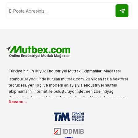
Türkiye’nin En Büyük Endüstriyel Mutfak Ekipmanları Mağazası
İstanbul Beyoğlu’nda kurulan mutbex.com, 20 yıldan fazla sektörel
tecrübesi, yenilikçi ve modern anlayışıyla endüstriyel mutfak
ekipmanlarını internet ile buluşturuyor. İşletmenizde ihtiyaç
duyacağınız tüm mutfak ürünlerini sizlere özel fiyatlarla sunuyoruz.
Devamı...
Endüstriyel mutfak malzemesi deyince akla gelen ilk adreslerden
biri olarak, ürün çeşitlerimizi her gün artırıyoruz. Uzun yıllardır
sektörün farklı alanlarında da faliyet gösteren mutbex.com,
Öztiryakiler resmi bayisidir. Öztiryakiler ürünleri üzerinde büyük bir
donanıma sahip ekibi ile müşterilerine koşulsuz destek sunan
mutbex.com ile endüstriyel mutfak malzemeleri konusunda