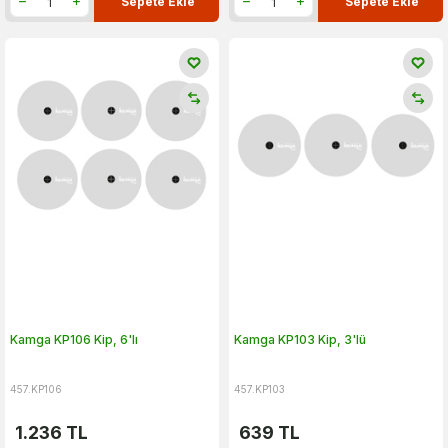
Sepete Ekle
Sepete Ekle
Kamga KP106 Kip, 6'lı
Kamga KP103 Kip, 3'lü
457.KP106
457.KP103
1.236
TL
639
TL