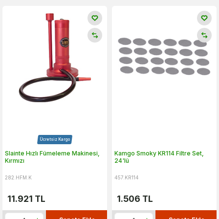
Ücretsiz Kargo
Slainte Hızlı Fümeleme Makinesi,
Kamgo Smoky KR114 Filtre Set,
Kırmızı
24'lü
282.HFM.K
457.KR114
11.921
TL
1.506
TL