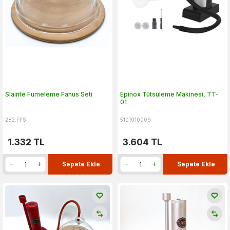
Slainte Fümeleme Fanus Seti
Epinox Tütsüleme Makinesi, TT-
01
282.FFS
5101010009
1.332
TL
3.604
TL
Sepete Ekle
Sepete Ekle