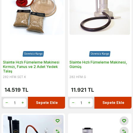
Ücretsiz Kargo
Ücretsiz Kargo
Slainte Hızlı Fümeleme Makinesi
Slainte Hızlı Fümeleme Makinesi,
Kırmızı, Fanus ve 2 Adet Yedek
Gümüş
Talaş
282.HFM.SET.K
282.HFM.G
14.519
TL
11.921
TL
Sepete Ekle
Sepete Ekle