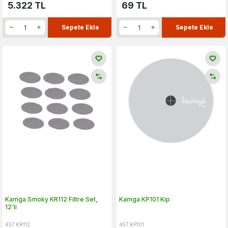
5.322
TL
69
TL
Sepete Ekle
Sepete Ekle
Kamga Smoky KR112 Filtre Set,
Kamga KP101 Kip
12'li
457.KR112
457.KP101