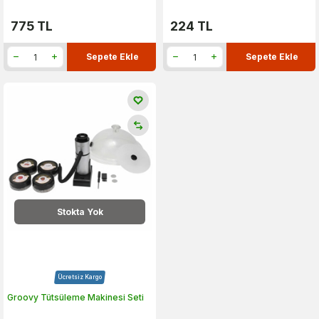
775
TL
224
TL
Sepete Ekle
Sepete Ekle
Stokta Yok
Ücretsiz Kargo
Groovy Tütsüleme Makinesi Seti