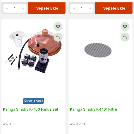
Sepete Ekle
Sepete Ekle
Ücretsiz Kargo
Kamga Smoky KF100 Fanus Set
Kamga Smoky KR 101 Filtre
457.KF100
457.KR101