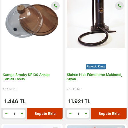
Ücretsiz Kargo
Kamga Smoky KF130 Ahşap
Slainte Hızlı Fümeleme Makinesi,
Tablalı Fanus
Siyah
457.KF130
282.HFM.S
1.446
TL
11.921
TL
Sepete Ekle
Sepete Ekle