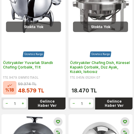
Stokta Yok
Stokta Yok
Ücretsiz Kargo
Ücretsiz Kargo
Öztiryakiler Yuvarlak Standlı
Öztiryakiler Chafing Dish, Küresel
Chafing Çorbalık, 11 lt
Kapaklı Çorbalık, Düz Ayak,
Kızaklı, Isıtıcısız
1TE.9479.GWM10.11AGL
1TE.045N.0526H.07
59.374
TL
%
18
48.579
TL
18.470
TL
Gelince
Gelince
Haber Ver
Haber Ver