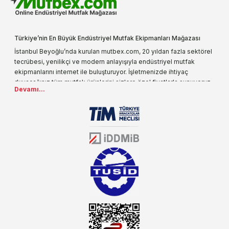
Türkiye’nin En Büyük Endüstriyel Mutfak Ekipmanları Mağazası
İstanbul Beyoğlu’nda kurulan mutbex.com, 20 yıldan fazla sektörel
tecrübesi, yenilikçi ve modern anlayışıyla endüstriyel mutfak
ekipmanlarını internet ile buluşturuyor. İşletmenizde ihtiyaç
duyacağınız tüm mutfak ürünlerini sizlere özel fiyatlarla sunuyoruz.
Devamı...
Endüstriyel mutfak malzemesi deyince akla gelen ilk adreslerden
biri olarak, ürün çeşitlerimizi her gün artırıyoruz. Uzun yıllardır
sektörün farklı alanlarında da faliyet gösteren mutbex.com,
Öztiryakiler resmi bayisidir. Öztiryakiler ürünleri üzerinde büyük bir
donanıma sahip ekibi ile müşterilerine koşulsuz destek sunan
mutbex.com ile endüstriyel mutfak malzemeleri konusunda
alacağınız hizmet standartların her zaman üstünde olacaktır.