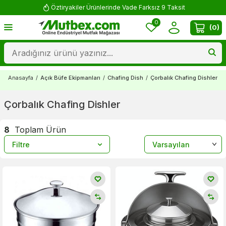
Öztiryakiler Ürünlerinde Vade Farksız 9 Taksit
0
(
0
)
Anasayfa
/
Açık Büfe Ekipmanları
/
Chafing Dish
/
Çorbalık Chafing Dishler
Çorbalık Chafing Dishler
8
Toplam Ürün
Filtre