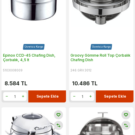
Ücretsiz Kargo
Ücretsiz Kargo
Epinox CCD-45 Chafing Dish,
Groovy Gömme Roll Top Çorbalık
Çorbalık, 4,5 lt
Chafing Dish
5103008009
246.GRV.3012
8.584
TL
10.486
TL
Sepete Ekle
Sepete Ekle