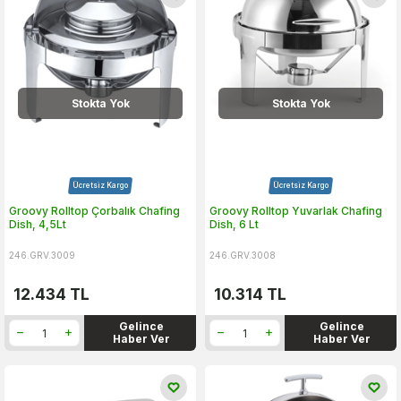
Stokta Yok
Stokta Yok
Ücretsiz Kargo
Ücretsiz Kargo
Groovy Rolltop Çorbalık Chafing
Groovy Rolltop Yuvarlak Chafing
Dish, 4,5Lt
Dish, 6 Lt
246.GRV.3009
246.GRV.3008
12.434
TL
10.314
TL
Gelince
Gelince
Haber Ver
Haber Ver