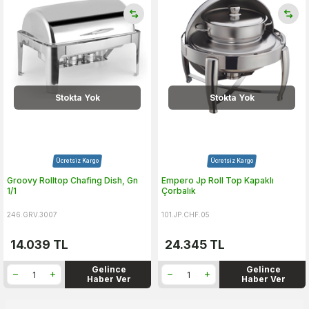
Stokta Yok
Stokta Yok
Ücretsiz Kargo
Ücretsiz Kargo
Groovy Rolltop Chafing Dish, Gn
Empero Jp Roll Top Kapaklı
1/1
Çorbalık
246.GRV.3007
101.JP.CHF.05
14.039
TL
24.345
TL
Gelince
Gelince
Haber Ver
Haber Ver