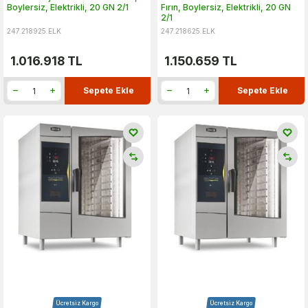
Boylersiz, Elektrikli, 20 GN 2/1
Fırın, Boylersiz, Elektrikli, 20 GN
2/1
247.218925.ELK
247.218625.ELK
1.016.918
TL
1.150.659
TL
Sepete Ekle
Sepete Ekle
Ücretsiz Kargo
Ücretsiz Kargo