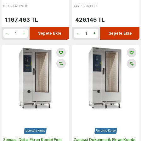
019.ICPRO20.1E
247.218921.ELK
1.167.463
TL
426.145
TL
Sepete Ekle
Sepete Ekle
Ücretsiz Kargo
Ücretsiz Kargo
Zanussi Dijital Ekran Kombi Fırın,
Zanussi Dokunmatik Ekran Kombi