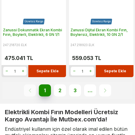
Ücretsiz Kargo
Ücretsiz Kargo
Zanussi Dokunmatik Ekran Kombi
Zanussi Dijital Ekran Kombi Fırın,
Fırın, Boylerli, Elektrikli, 6 GN 1/1
Boylersiz, Elektrikli, 10 GN 2/1
247.218720.ELK
247.218923.ELK
475.041
TL
559.053
TL
Sepete Ekle
Sepete Ekle
1
2
3
…
Elektrikli Kombi Fırın Modelleri Ücretsiz
Kargo Avantajı İle Mutbex.com’da!
Endüstriyel kullanım için özel olarak imal edilen bütün