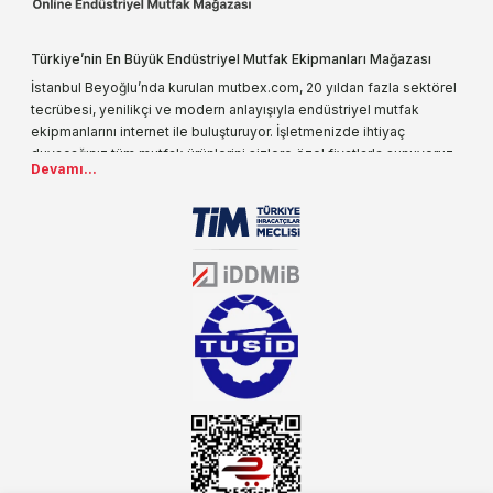
Türkiye’nin En Büyük Endüstriyel Mutfak Ekipmanları Mağazası
İstanbul Beyoğlu’nda kurulan mutbex.com, 20 yıldan fazla sektörel
tecrübesi, yenilikçi ve modern anlayışıyla endüstriyel mutfak
ekipmanlarını internet ile buluşturuyor. İşletmenizde ihtiyaç
duyacağınız tüm mutfak ürünlerini sizlere özel fiyatlarla sunuyoruz.
Devamı...
Endüstriyel mutfak malzemesi deyince akla gelen ilk adreslerden
biri olarak, ürün çeşitlerimizi her gün artırıyoruz. Uzun yıllardır
sektörün farklı alanlarında da faliyet gösteren mutbex.com,
Öztiryakiler resmi bayisidir. Öztiryakiler ürünleri üzerinde büyük bir
donanıma sahip ekibi ile müşterilerine koşulsuz destek sunan
mutbex.com ile endüstriyel mutfak malzemeleri konusunda
alacağınız hizmet standartların her zaman üstünde olacaktır.