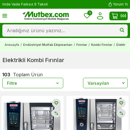
Yorum Yap 500 TL Kazan!
0
(
0
)
Anasayfa
/
Endüstriyel Mutfak Ekipmanları
/
Fırınlar
/
Kombi Fırınlar
/
Elektrikl
Elektrikli Kombi Fırınlar
103
Toplam Ürün
Filtre