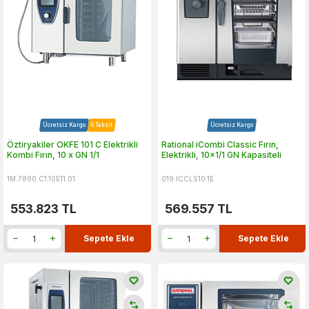
Ücretsiz Kargo
9 Taksit
Ücretsiz Kargo
Öztiryakiler OKFE 101 C Elektrikli
Rational iCombi Classic Fırın,
Kombi Fırın, 10 x GN 1/1
Elektrikli, 10x1/1 GN Kapasiteli
1M.7890.C1.10E11.01
019.ICCLS10.1E
553.823
TL
569.557
TL
Sepete Ekle
Sepete Ekle