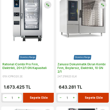
Ücretsiz Kargo
Ücretsiz Kargo
Rational iCombi Pro Fırın,
Zanussi Dokunmatik Ekran Kombi
Elektrikli, 20x2/1 GN Kapasiteli
Fırın, Boylersiz, Elektrikli, 10 GN
2/1
019.ICPRO20.2E
247.218623.ELK
1.673.425
TL
643.281
TL
Sepete Ekle
Sepete Ekle