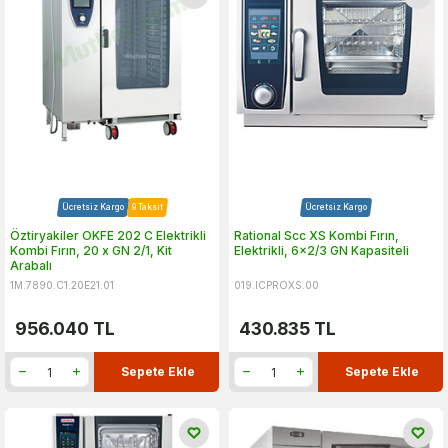
Ücretsiz Kargo
9 Taksit
Ücretsiz Kargo
Öztiryakiler OKFE 202 C Elektrikli
Rational Scc XS Kombi Fırın,
Kombi Fırın, 20 x GN 2/1, Kit
Elektrikli, 6x2/3 GN Kapasiteli
Arabalı
1M.7890.C1.20E21.01
019.ICPROXS.00
956.040
TL
430.835
TL
Sepete Ekle
Sepete Ekle