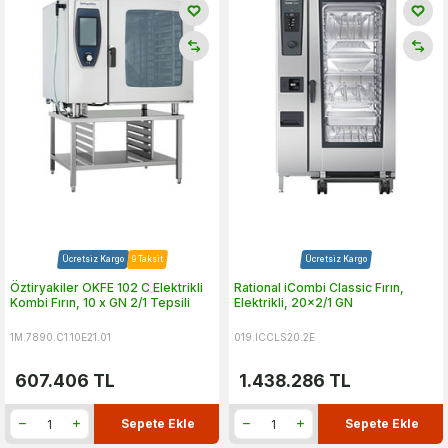
Ücretsiz Kargo
9 Taksit
Ücretsiz Kargo
Öztiryakiler OKFE 102 C Elektrikli
Rational iCombi Classic Fırın,
Kombi Fırın, 10 x GN 2/1 Tepsili
Elektrikli, 20x2/1 GN
1M.7890.C1.10E21.01
019.ICCLS20.2E
607.406
TL
1.438.286
TL
Sepete Ekle
Sepete Ekle