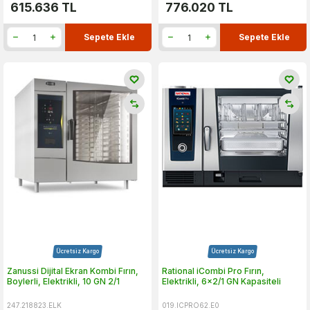
615.636
TL
776.020
TL
Sepete Ekle
Sepete Ekle
Ücretsiz Kargo
Ücretsiz Kargo
Zanussi Dijital Ekran Kombi Fırın,
Rational iCombi Pro Fırın,
Boylerli, Elektrikli, 10 GN 2/1
Elektrikli, 6x2/1 GN Kapasiteli
247.218823.ELK
019.ICPRO62.E0