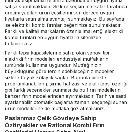
mutfak ekipmanları sitemiz üzerinde en uygun fiyatla
satışa sunulmaktadır. Sizlere seçkin markalar tarafınca
üretimi yapılan ürün çeşitlerini son derece uygun
fiyatlarla satın alma avantajı sunmaktayız. Bu sayfada
ise elektrikli kombi fırınlar beğeninize sunulmaktadır.
Farklı ve kaliteli markaların özenle imal ettiği elektrikli
kombi fırınları en uygun fiyatlarla sitemizde
bulabilirsiniz.
Farklı tepsi kapasitelerine sahip olan sanayi tipi
elektrikli fırın modelleri endüstriyel mutfakların
tümünde kullanıma uygundur. Mutfağınızın
büyüklüğüne göre tercih edebileceğiniz modeller
sizlere büyük kolaylık sağlar. Bununla birlikte
programlanabilen pişirme hafızası ve akıllı tepsi özelliği
gibi farklı seçenekler sunması da bu fırın modellerini
benzer fırın modellerinden ayırmaktadır. Tarih ve saati
ayarlanabilir otomatik başlama zamanı seçeneği sunan
ürün modellerine de mutlaka göz atmalısınız.
Paslanmaz Çelik Gövdeye Sahip
Öztiryakiler ve Rational Kombi Fırın