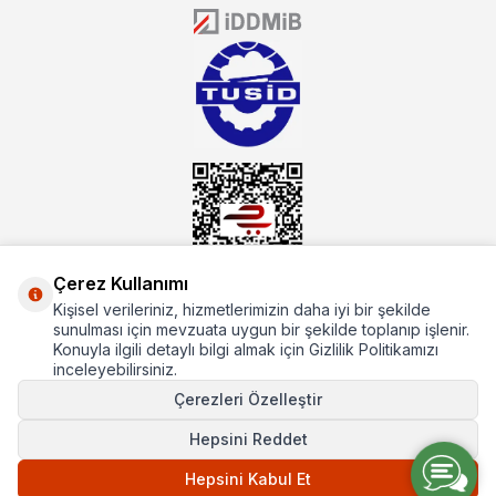
donanıma sahip ekibi ile müşterilerine koşulsuz destek sunan
mutbex.com ile endüstriyel mutfak malzemeleri konusunda
alacağınız hizmet standartların her zaman üstünde olacaktır.
Çerez Kullanımı
Kişisel verileriniz, hizmetlerimizin daha iyi bir şekilde
Hakkımızda
sunulması için mevzuata uygun bir şekilde toplanıp işlenir.
Konuyla ilgili detaylı bilgi almak için Gizlilik Politikamızı
Hızlı Erişim
inceleyebilirsiniz.
Çerezleri Özelleştir
Popüler Kategoriler
Hepsini Reddet
Popüler Markalar
Hepsini Kabul Et