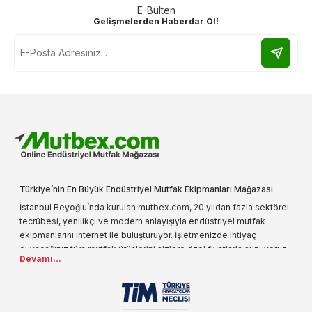
E-Bülten
Gelişmelerden Haberdar Ol!
Türkiye’nin En Büyük Endüstriyel Mutfak Ekipmanları Mağazası
İstanbul Beyoğlu’nda kurulan mutbex.com, 20 yıldan fazla sektörel
tecrübesi, yenilikçi ve modern anlayışıyla endüstriyel mutfak
ekipmanlarını internet ile buluşturuyor. İşletmenizde ihtiyaç
duyacağınız tüm mutfak ürünlerini sizlere özel fiyatlarla sunuyoruz.
Devamı...
Endüstriyel mutfak malzemesi deyince akla gelen ilk adreslerden
biri olarak, ürün çeşitlerimizi her gün artırıyoruz. Uzun yıllardır
sektörün farklı alanlarında da faliyet gösteren mutbex.com,
Öztiryakiler resmi bayisidir. Öztiryakiler ürünleri üzerinde büyük bir