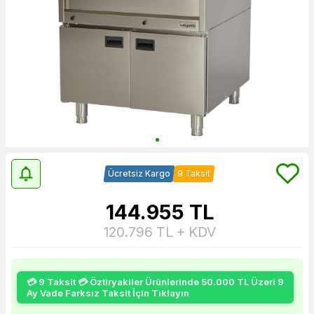
Ücretsiz Kargo
9 Taksit
144.955
TL
120.796
TL + KDV
💳 9 Taksit 💳 Öztiryakiler Ürünlerinde 50.000 TL Üzeri 9
Ay Vade Farksız Taksit İçin Tıklayın