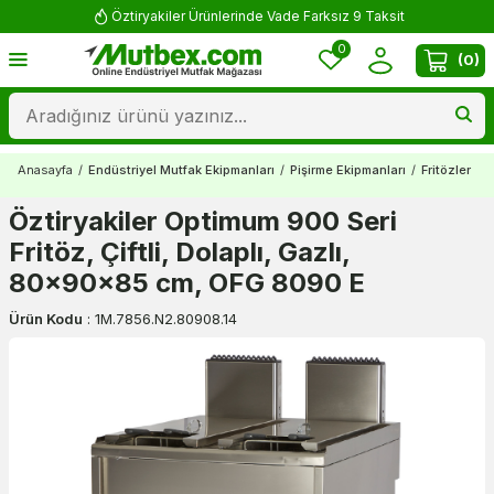
Öztiryakiler Ürünlerinde Vade Farksız 9 Taksit
0
(
0
)
Anasayfa
/
Endüstriyel Mutfak Ekipmanları
/
Pişirme Ekipmanları
/
Fritözler
/
G
Öztiryakiler Optimum 900 Seri
Fritöz, Çiftli, Dolaplı, Gazlı,
80x90x85 cm, OFG 8090 E
Ürün Kodu
:
1M.7856.N2.80908.14