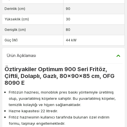
Derinlik (cm)
90
Yükseklik (cm)
30
Genişlik (cm)
80
Güç (W)
44 kW
Ürün Açıklaması
Öztiryakiler Optimum 900 Seri Fritöz,
Çiftli, Dolaplı, Gazlı, 80x90x85 cm, OFG
8090 E
Fritözün haznesi, monoblok pres baskı yöntemiyle üretilmiş
olup, yuvarlatılmış köşelere sahiptir. Bu yuvarlatılmış köşeler,
temizlik kolaylığı ve hijyen sağlamaktadır.
Hazne kapasitesi 22 litredir.
Fritöz haznesinin kullanıcı tarafında bulunan özel indirim
formu, taşmayı engellemektedir.