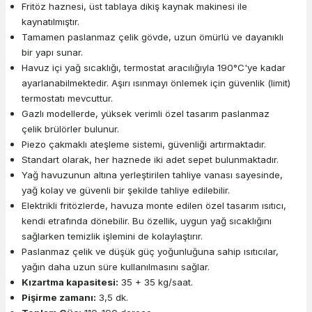
Fritöz haznesi, üst tablaya dikiş kaynak makinesi ile
kaynatılmıştır.
Tamamen paslanmaz çelik gövde, uzun ömürlü ve dayanıklı
bir yapı sunar.
Havuz içi yağ sıcaklığı, termostat aracılığıyla 190°C'ye kadar
ayarlanabilmektedir. Aşırı ısınmayı önlemek için güvenlik (limit)
termostatı mevcuttur.
Gazlı modellerde, yüksek verimli özel tasarım paslanmaz
çelik brülörler bulunur.
Piezo çakmaklı ateşleme sistemi, güvenliği artırmaktadır.
Standart olarak, her haznede iki adet sepet bulunmaktadır.
Yağ havuzunun altına yerleştirilen tahliye vanası sayesinde,
yağ kolay ve güvenli bir şekilde tahliye edilebilir.
Elektrikli fritözlerde, havuza monte edilen özel tasarım ısıtıcı,
kendi etrafında dönebilir. Bu özellik, uygun yağ sıcaklığını
sağlarken temizlik işlemini de kolaylaştırır.
Paslanmaz çelik ve düşük güç yoğunluğuna sahip ısıtıcılar,
yağın daha uzun süre kullanılmasını sağlar.
Kızartma kapasitesi:
35 + 35 kg/saat.
Pişirme zamanı:
3,5 dk.