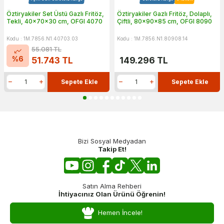
Öztiryakiler Set Üstü Gazlı Fritöz,
Öztiryakiler Gazlı Fritöz, Dolaplı,
Tekli, 40x70x30 cm, OFGI 4070
Çiftli, 80x90x85 cm, OFGI 8090
Kodu : 1M.7856.N1.40703.03
Kodu : 1M.7856.N1.80908.14
55.081
TL
%
6
51.743
TL
149.296
TL
Sepete Ekle
Sepete Ekle
Bizi Sosyal Medyadan
Takip Et!
Satın Alma Rehberi
İhtiyacınız Olan Ürünü Öğrenin!
Hemen İncele!