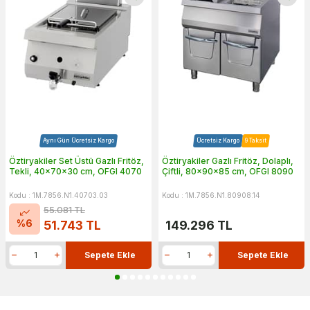
Aynı Gün Ücretsiz Kargo
Ücretsiz Kargo
9 Taksit
Öztiryakiler Set Üstü Gazlı Fritöz,
Öztiryakiler Gazlı Fritöz, Dolaplı,
Tekli, 40x70x30 cm, OFGI 4070
Çiftli, 80x90x85 cm, OFGI 8090
Kodu : 1M.7856.N1.40703.03
Kodu : 1M.7856.N1.80908.14
55.081
TL
%
6
51.743
TL
149.296
TL
Sepete Ekle
Sepete Ekle