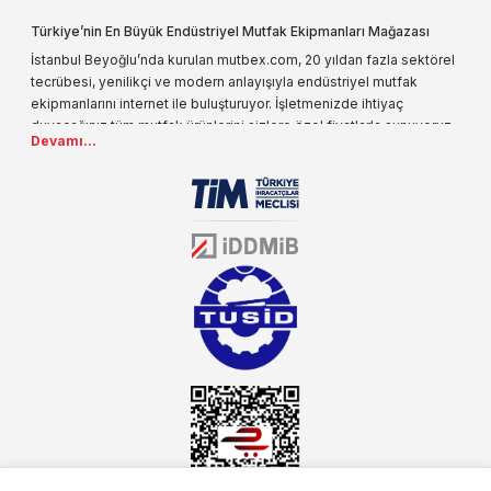
Türkiye’nin En Büyük Endüstriyel Mutfak Ekipmanları Mağazası
İstanbul Beyoğlu’nda kurulan mutbex.com, 20 yıldan fazla sektörel
tecrübesi, yenilikçi ve modern anlayışıyla endüstriyel mutfak
ekipmanlarını internet ile buluşturuyor. İşletmenizde ihtiyaç
duyacağınız tüm mutfak ürünlerini sizlere özel fiyatlarla sunuyoruz.
Devamı...
Endüstriyel mutfak malzemesi deyince akla gelen ilk adreslerden
biri olarak, ürün çeşitlerimizi her gün artırıyoruz. Uzun yıllardır
sektörün farklı alanlarında da faliyet gösteren mutbex.com,
Öztiryakiler resmi bayisidir. Öztiryakiler ürünleri üzerinde büyük bir
donanıma sahip ekibi ile müşterilerine koşulsuz destek sunan
mutbex.com ile endüstriyel mutfak malzemeleri konusunda
alacağınız hizmet standartların her zaman üstünde olacaktır.