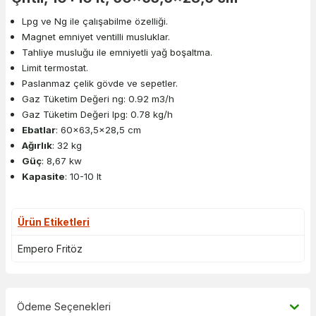
Lpg ve Ng ile çalışabilme özelliği.
Magnet emniyet ventilli musluklar.
Tahliye musluğu ile emniyetli yağ boşaltma.
Limit termostat.
Paslanmaz çelik gövde ve sepetler.
Gaz Tüketim Değeri ng: 0.92 m3/h
Gaz Tüketim Değeri lpg: 0.78 kg/h
Ebatlar
: 60x63,5x28,5 cm
Ağırlık
: 32 kg
Güç
: 8,67 kw
Kapasite
: 10-10 lt
Ürün Etiketleri
Empero Fritöz
Ödeme Seçenekleri