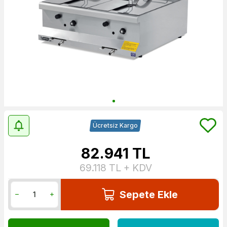
Ücretsiz Kargo
82.941
TL
69.118
TL + KDV
Sepete Ekle