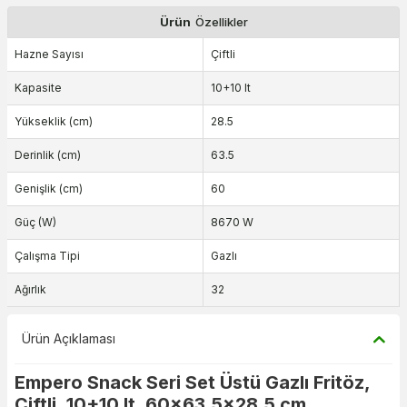
Ürün
Özellikler
Hazne Sayısı
Çiftli
Kapasite
10+10 lt
Yükseklik (cm)
28.5
Derinlik (cm)
63.5
Genişlik (cm)
60
Güç (W)
8670 W
Çalışma Tipi
Gazlı
Ağırlık
32
Ürün Açıklaması
Empero Snack Seri Set Üstü Gazlı Fritöz,
Çiftli, 10+10 lt, 60x63,5x28,5 cm