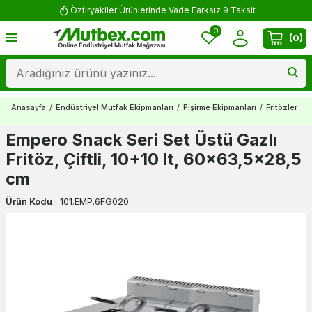
Öztiryakiler Ürünlerinde Vade Farksız 9 Taksit
0
(
0
)
Anasayfa
/
Endüstriyel Mutfak Ekipmanları
/
Pişirme Ekipmanları
/
Fritözler
/
G
Empero Snack Seri Set Üstü Gazlı
Fritöz, Çiftli, 10+10 lt, 60x63,5x28,5
cm
Ürün Kodu
:
101.EMP.6FG020