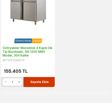
Ücretsiz Kargo
9 Taksit
Öztiryakiler Monoblok 4 Kapılı Dik
Tip Buzdolabı, GN 1200 NMV
Model, 304 Kalite
1M.7919.12NMV.10
155.405
TL
Sepete Ekle