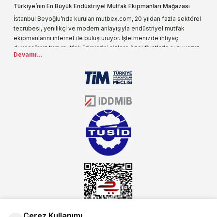
Türkiye’nin En Büyük Endüstriyel Mutfak Ekipmanları Mağazası
İstanbul Beyoğlu’nda kurulan mutbex.com, 20 yıldan fazla sektörel
tecrübesi, yenilikçi ve modern anlayışıyla endüstriyel mutfak
ekipmanlarını internet ile buluşturuyor. İşletmenizde ihtiyaç
duyacağınız tüm mutfak ürünlerini sizlere özel fiyatlarla sunuyoruz.
Devamı...
Endüstriyel mutfak malzemesi deyince akla gelen ilk adreslerden
biri olarak, ürün çeşitlerimizi her gün artırıyoruz. Uzun yıllardır
sektörün farklı alanlarında da faliyet gösteren mutbex.com,
Öztiryakiler resmi bayisidir. Öztiryakiler ürünleri üzerinde büyük bir
donanıma sahip ekibi ile müşterilerine koşulsuz destek sunan
mutbex.com ile endüstriyel mutfak malzemeleri konusunda
alacağınız hizmet standartların her zaman üstünde olacaktır.
Çerez Kullanımı