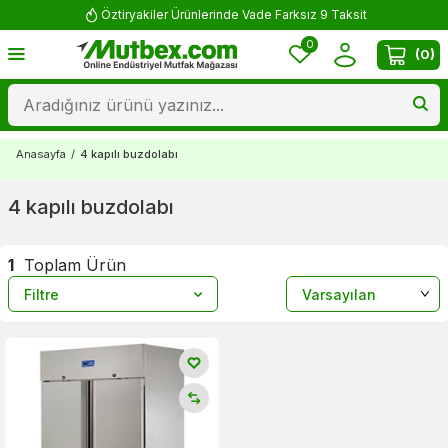
Öztiryakiler Ürünlerinde Vade Farksız 9 Taksit
0
(
0
)
Anasayfa
/
4 kapılı buzdolabı
4 kapılı buzdolabı
1
Toplam Ürün
Filtre