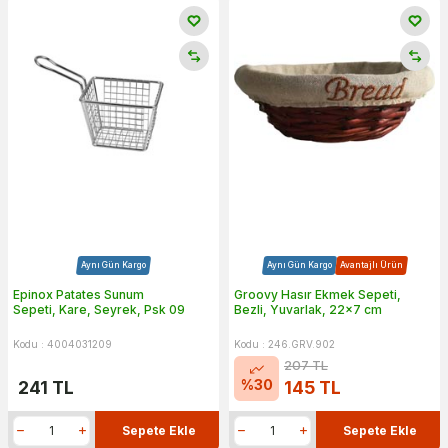
Aynı Gün Kargo
Aynı Gün Kargo
Avantajlı Ürün
Epinox Patates Sunum
Groovy Hasır Ekmek Sepeti,
Sepeti, Kare, Seyrek, Psk 09
Bezli, Yuvarlak, 22x7 cm
Kodu : 4004031209
Kodu : 246.GRV.902
207
TL
%
30
241
TL
145
TL
Sepete Ekle
Sepete Ekle