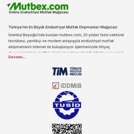
Türkiye’nin En Büyük Endüstriyel Mutfak Ekipmanları Mağazası
İstanbul Beyoğlu’nda kurulan mutbex.com, 20 yıldan fazla sektörel
tecrübesi, yenilikçi ve modern anlayışıyla endüstriyel mutfak
ekipmanlarını internet ile buluşturuyor. İşletmenizde ihtiyaç
duyacağınız tüm mutfak ürünlerini sizlere özel fiyatlarla sunuyoruz.
Devamı...
Endüstriyel mutfak malzemesi deyince akla gelen ilk adreslerden
biri olarak, ürün çeşitlerimizi her gün artırıyoruz. Uzun yıllardır
sektörün farklı alanlarında da faliyet gösteren mutbex.com,
Öztiryakiler resmi bayisidir. Öztiryakiler ürünleri üzerinde büyük bir
donanıma sahip ekibi ile müşterilerine koşulsuz destek sunan
mutbex.com ile endüstriyel mutfak malzemeleri konusunda
alacağınız hizmet standartların her zaman üstünde olacaktır.