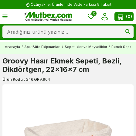
Öztiryakiler Ürünlerinde Vade Farksız 9 Taksit
0
(
0
)
Anasayfa
/
Açık Büfe Ekipmanları
/
Sepetlikler ve Meyvelikler
/
Ekmek Sepetle
Groovy Hasır Ekmek Sepeti, Bezli,
Dikdörtgen, 22x16x7 cm
Ürün Kodu
:
246.GRV.904