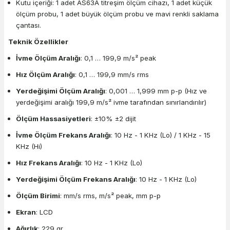
Kutu içeriği: 1 adet AS63A titreşim ölçüm cihazı, 1 adet küçük
ölçüm probu, 1 adet büyük ölçüm probu ve mavi renkli saklama
çantası.
Teknik Özellikler
İvme Ölçüm Aralığı
: 0,1 … 199,9 m/s² peak
Hız Ölçüm Aralığı
: 0,1 … 199,9 mm/s rms
Yerdeğişimi Ölçüm Aralığı
: 0,001 … 1,999 mm p-p (Hız ve
yerdeğişimi aralığı 199,9 m/s² ivme tarafından sınırlandırılır)
Ölçüm Hassasiyetleri
: ±10% ±2 dijit
İvme Ölçüm Frekans Aralığı
: 10 Hz - 1 KHz (Lo) / 1 KHz - 15
KHz (Hi)
Hız Frekans Aralığı
: 10 Hz - 1 KHz (Lo)
Yerdeğişimi Ölçüm Frekans Aralığı
: 10 Hz - 1 KHz (Lo)
Ölçüm Birimi
: mm/s rms, m/s² peak, mm p-p
Ekran
: LCD
Ağırlık
: 229 gr