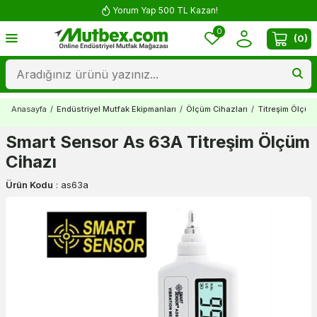
Yorum Yap 500 TL Kazan!
0
(
0
)
Anasayfa
/
Endüstriyel Mutfak Ekipmanları
/
Ölçüm Cihazları
/
Titreşim Ölçüm 
Smart Sensor As 63A Titreşim Ölçüm
Cihazı
Ürün Kodu
:
as63a