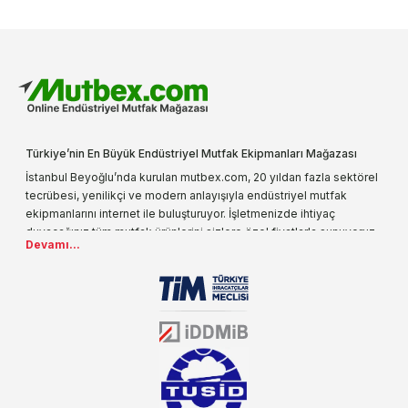
Türkiye’nin En Büyük Endüstriyel Mutfak Ekipmanları Mağazası
İstanbul Beyoğlu’nda kurulan mutbex.com, 20 yıldan fazla sektörel
tecrübesi, yenilikçi ve modern anlayışıyla endüstriyel mutfak
ekipmanlarını internet ile buluşturuyor. İşletmenizde ihtiyaç
duyacağınız tüm mutfak ürünlerini sizlere özel fiyatlarla sunuyoruz.
Devamı...
Endüstriyel mutfak malzemesi deyince akla gelen ilk adreslerden
biri olarak, ürün çeşitlerimizi her gün artırıyoruz. Uzun yıllardır
sektörün farklı alanlarında da faliyet gösteren mutbex.com,
Öztiryakiler resmi bayisidir. Öztiryakiler ürünleri üzerinde büyük bir
donanıma sahip ekibi ile müşterilerine koşulsuz destek sunan
mutbex.com ile endüstriyel mutfak malzemeleri konusunda
alacağınız hizmet standartların her zaman üstünde olacaktır.