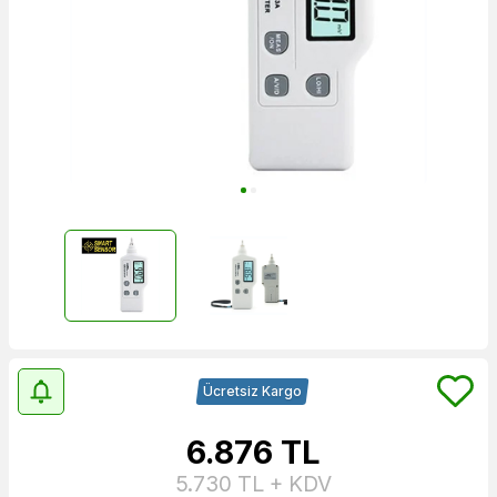
Ücretsiz Kargo
6.876
TL
5.730
TL + KDV