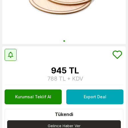
945
TL
788
TL + KDV
Kurumsal Teklif Al
Export Deal
Tükendi
Gelince Haber Ver