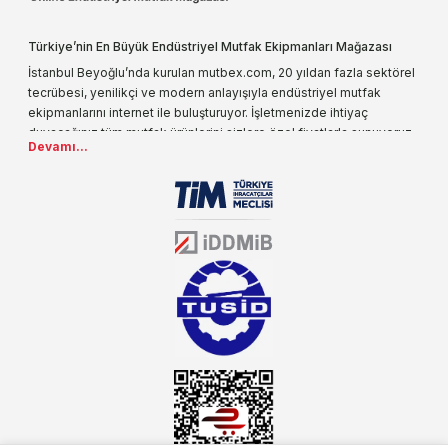
Türkiye’nin En Büyük Endüstriyel Mutfak Ekipmanları Mağazası
İstanbul Beyoğlu’nda kurulan mutbex.com, 20 yıldan fazla sektörel
tecrübesi, yenilikçi ve modern anlayışıyla endüstriyel mutfak
ekipmanlarını internet ile buluşturuyor. İşletmenizde ihtiyaç
duyacağınız tüm mutfak ürünlerini sizlere özel fiyatlarla sunuyoruz.
Devamı...
Endüstriyel mutfak malzemesi deyince akla gelen ilk adreslerden
biri olarak, ürün çeşitlerimizi her gün artırıyoruz. Uzun yıllardır
sektörün farklı alanlarında da faliyet gösteren mutbex.com,
Öztiryakiler resmi bayisidir. Öztiryakiler ürünleri üzerinde büyük bir
donanıma sahip ekibi ile müşterilerine koşulsuz destek sunan
mutbex.com ile endüstriyel mutfak malzemeleri konusunda
alacağınız hizmet standartların her zaman üstünde olacaktır.