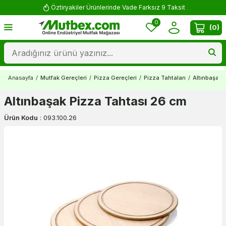
Öztiryakiler Ürünlerinde Vade Farksız 9 Taksit
0
(
0
)
Anasayfa
/
Mutfak Gereçleri
/
Pizza Gereçleri
/
Pizza Tahtaları
/
Altınbaşak 
Altınbaşak Pizza Tahtası 26 cm
Ürün Kodu
:
093.100.26