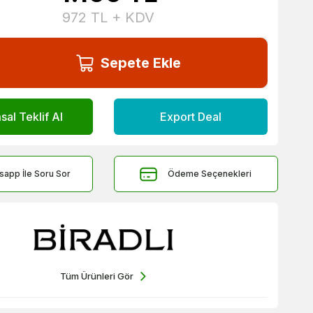
972
TL + KDV
Sepete Ekle
al Teklif Al
Export Deal
sapp İle Soru Sor
Ödeme Seçenekleri
Tüm Ürünleri Gör