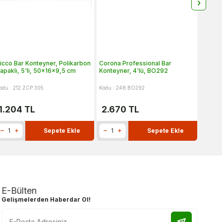
icco Bar Konteyner, Polikarbon
Corona Professional Bar
Biradlı
apaklı, 5'li, 50x16x9,5 cm
Konteyner, 4'lü, BO292
Bar Ko
odu : 212.ZCP.305
Kodu : 248.BO292
Kodu : 
1.204
TL
2.670
TL
1.16
Sepete Ekle
Sepete Ekle
E-Bülten
Gelişmelerden Haberdar Ol!