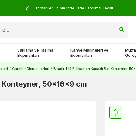
Öztiryakiler Ürünlerinde Vade Farksız 9 Taksit
Saklama ve Taşıma
Kahve Makineleri ve
Mutfa
Ekipmanları
Ekipmanları
Gereç
çleri
/
Garnitür Dispanserleri
/
Biradlı 4'lü Polikarbon Kapaklı Bar Konteyner, 5
ar Konteyner, 50x16x9 cm