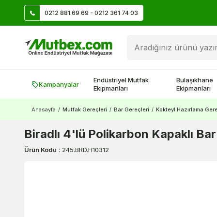
0212 881 69 69 - 0212 361 74 03
Üye Ol İlk Siparişte 500 TL Kazan!
Endüstriyel Mutfak
Bulaşıkhane
Kampanyalar
Ekipmanları
Ekipmanları
Anasayfa
/
Mutfak Gereçleri
/
Bar Gereçleri
/
Kokteyl Hazırlama Gere
Biradlı 4'lü Polikarbon Kapaklı B
Ürün Kodu
:
245.BRD.H10312