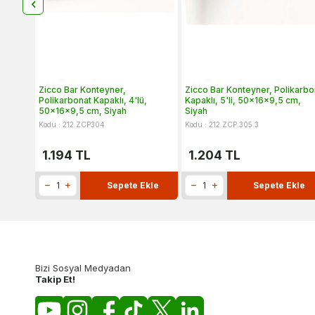
Zicco Bar Konteyner,
Zicco Bar Konteyner, Polikarbo
Polikarbonat Kapaklı, 4'lü,
Kapaklı, 5'li, 50x16x9,5 cm,
50x16x9,5 cm, Siyah
Siyah
Kodu : 212.ZCP304
Kodu : 212.ZCP.305.3
1.194
TL
1.204
TL
Sepete Ekle
Sepete Ekle
Bizi Sosyal Medyadan
Takip Et!