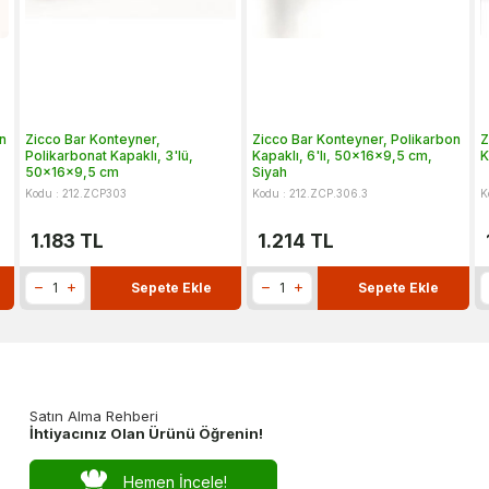
n
Zicco Bar Konteyner,
Zicco Bar Konteyner, Polikarbon
Z
Polikarbonat Kapaklı, 3'lü,
Kapaklı, 6'lı, 50x16x9,5 cm,
K
50x16x9,5 cm
Siyah
Kodu : 212.ZCP303
Kodu : 212.ZCP.306.3
K
1.183
TL
1.214
TL
Sepete Ekle
Sepete Ekle
Satın Alma Rehberi
İhtiyacınız Olan Ürünü Öğrenin!
Hemen İncele!