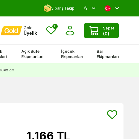
₺
Yorum Yap 500 TL Kazan!
Sipariş Takip
0
Gold
Sepet
Üyelik
(
0
)
k
Açık Büfe
İçecek
Bar
leri
Ekipmanları
Ekipmanları
Ekipmanları
0x16x9 cm
1.166
TL