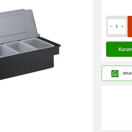
Kurums
What