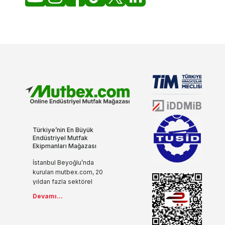
Türkiye’nin En Büyük
Endüstriyel Mutfak
Ekipmanları Mağazası
İstanbul Beyoğlu’nda
kurulan mutbex.com, 20
yıldan fazla sektörel
tecrübesi, yenilikçi ve
Devamı...
modern anlayışıyla
endüstriyel mutfak
ekipmanlarını internet ile