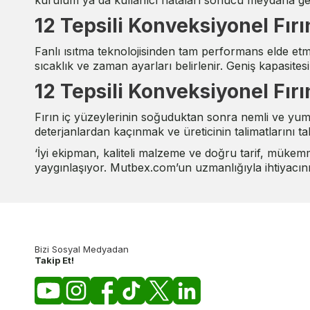
kurulum ya da kullanıcı hataları sonucu meydana gele
12 Tepsili Konveksiyonel Fırı
Fanlı ısıtma teknolojisinden tam performans elde etmek
sıcaklık ve zaman ayarları belirlenir. Geniş kapasites
12 Tepsili Konveksiyonel Fırı
Fırın iç yüzeylerinin soğuduktan sonra nemli ve yumuşa
deterjanlardan kaçınmak ve üreticinin talimatlarını ta
‘İyi ekipman, kaliteli malzeme ve doğru tarif, mükemme
yaygınlaşıyor. Mutbex.com’un uzmanlığıyla ihtiyacınız
Bizi Sosyal Medyadan
Takip Et!