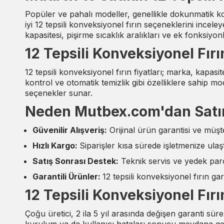
Popüler ve pahalı modeller, genellikle dokunmatik kont
iyi 12 tepsili konveksiyonel fırın seçeneklerini incel
kapasitesi, pişirme sıcaklık aralıkları ve ek fonksiyon
12 Tepsili Konveksiyonel Fırın
12 tepsili konveksiyonel fırın fiyatları; marka, kapasite
kontrol ve otomatik temizlik gibi özelliklere sahip mo
seçenekler sunar.
Neden Mutbex.com'dan Satın
Güvenilir Alışveriş:
Orijinal ürün garantisi ve müş
Hızlı Kargo:
Siparişler kısa sürede işletmenize ulaştı
Satış Sonrası Destek:
Teknik servis ve yedek parç
Garantili Ürünler:
12 tepsili konveksiyonel fırın g
12 Tepsili Konveksiyonel Fırı
Çoğu üretici, 2 ila 5 yıl arasında değişen garanti sür