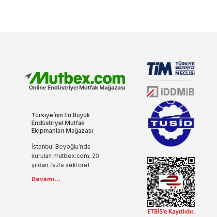
Türkiye’nin En Büyük
Endüstriyel Mutfak
Ekipmanları Mağazası
İstanbul Beyoğlu’nda
kurulan mutbex.com, 20
yıldan fazla sektörel
tecrübesi, yenilikçi ve
Devamı...
modern anlayışıyla
endüstriyel mutfak
ekipmanlarını internet ile
buluşturuyor.