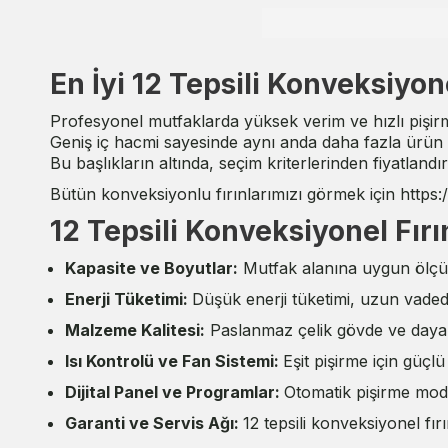
En İyi 12 Tepsili Konveksiyone
Profesyonel mutfaklarda yüksek verim ve hızlı pişirme 
Geniş iç hacmi sayesinde aynı anda daha fazla ürün pi
Bu başlıkların altında, seçim kriterlerinden fiyatland
Bütün konveksiyonlu fırınlarımızı görmek için
https
12 Tepsili Konveksiyonel Fır
Kapasite ve Boyutlar:
Mutfak alanına uygun ölçüle
Enerji Tüketimi:
Düşük enerji tüketimi, uzun vadede
Malzeme Kalitesi:
Paslanmaz çelik gövde ve dayan
Isı Kontrolü ve Fan Sistemi:
Eşit pişirme için güçlü
Dijital Panel ve Programlar:
Otomatik pişirme modla
Garanti ve Servis Ağı:
12 tepsili konveksiyonel fır