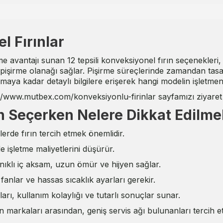
l Fırınlar
avantajı sunan 12 tepsili konveksiyonel fırın seçenekleri, öz
şirme olanağı sağlar. Pişirme süreçlerinde zamandan tasarruf 
ırmaya kadar detaylı bilgilere erişerek hangi modelin işletm
://www.mutbex.com/konveksiyonlu-firinlar
sayfamızı ziyaret 
ın Seçerken Nelere Dikkat Edilmel
rde fırın tercih etmek önemlidir.
 işletme maliyetlerini düşürür.
ıklı iç aksam, uzun ömür ve hijyen sağlar.
 fanlar ve hassas sıcaklık ayarları gerekir.
rı, kullanım kolaylığı ve tutarlı sonuçlar sunar.
ın markaları arasından, geniş servis ağı bulunanları tercih e