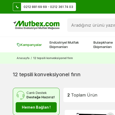
0212 881 69 69 - 0212 361 74 03
Üye Ol İlk Siparişte 500 TL Kazan!
Endüstriyel Mutfak
Bulaşıkhane
Kampanyalar
Ekipmanları
Ekipmanları
Anasayfa
/
12 tepsili konveksiyonel fırın
12 tepsili konveksiyonel fırın
Canlı Destek
2
Toplam Ürün
Desteğe Hazırız!
Hemen Bağlan !