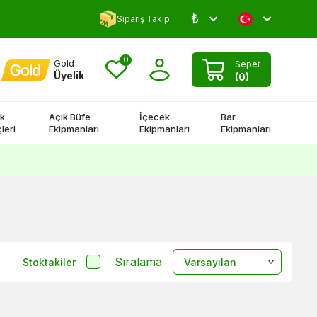
₺
Yorum Yap 500 TL Kazan!
Sipariş Takip
0
Gold
Sepet
Üyelik
(
0
)
k
Açık Büfe
İçecek
Bar
leri
Ekipmanları
Ekipmanları
Ekipmanları
Sıralama
Stoktakiler