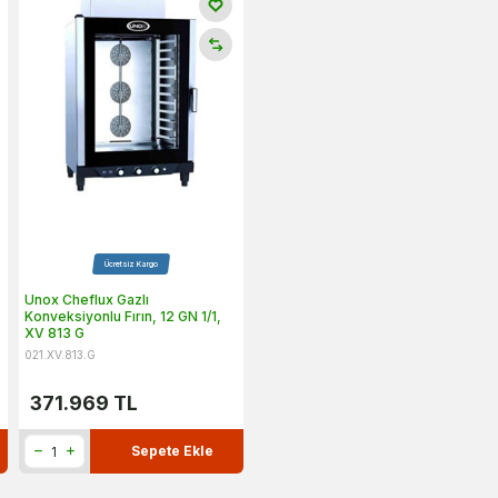
Ücretsiz Kargo
Unox Cheflux Gazlı
Konveksiyonlu Fırın, 12 GN 1/1,
XV 813 G
021.XV.813.G
371.969
TL
Sepete Ekle