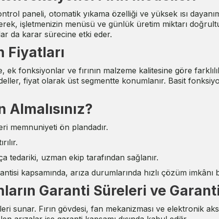
rol paneli, otomatik yıkama özelliği ve yüksek ısı dayanımına
eyerek, işletmenizin menüsü ve günlük üretim miktarı doğrultu
lar da karar sürecine etki eder.
 Fiyatları
, ek fonksiyonlar ve fırının malzeme kalitesine göre farklılık g
deller, fiyat olarak üst segmentte konumlanır. Basit fonksiy
 Almalısınız?
teri memnuniyeti ön plandadır.
rılır.
a tedariki, uzman ekip tarafından sağlanır.
arantisi kapsamında, arıza durumlarında hızlı çözüm imkânı 
nların Garanti Süreleri ve Garan
eleri sunar. Fırın gövdesi, fan mekanizması ve elektronik aks