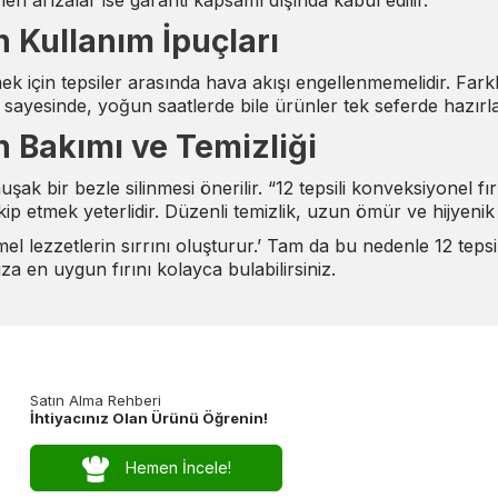
n arızalar ise garanti kapsamı dışında kabul edilir.
n Kullanım İpuçları
 için tepsiler arasında hava akışı engellenmemelidir. Farklı
i sayesinde, yoğun saatlerde bile ürünler tek seferde hazırla
n Bakımı ve Temizliği
k bir bezle silinmesi önerilir. “12 tepsili konveksiyonel fır
kip etmek yeterlidir. Düzenli temizlik, uzun ömür ve hijyenik 
l lezzetlerin sırrını oluşturur.’ Tam da bu nedenle 12 tepsi
a en uygun fırını kolayca bulabilirsiniz.
Satın Alma Rehberi
İhtiyacınız Olan Ürünü Öğrenin!
Hemen İncele!