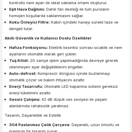
kontrollü nem ayarı ile ideal saklama ortamı oluşturur.
Eşit Hava Dağılımı:
Dahili fan desteği ile tüm puroların
homojen koşullarda saklanmasını sağlar.
Koku Önleyici Filtre:
Kabin içindeki havayı sürekli taze ve
dengeli tutar.
Akıllı Güvenlik ve Kullanıcı Dostu Özellikler
Hafıza Fonksiyonu:
Elektrik kesintisi sonrası sıcaklık ve nem
ayarlarını otomatik olarak geri yükler.
Tuş Kilidi:
20 saniye işlem yapılmadığında devreye girerek
istenmeyen ayar değişikliklerini engeller.
Auto-defrost:
Kompresör döngüsü içinde buzlanmayı
otomatik çözer ve bakım ihtiyacını azaltır.
Enerji Tasarrufu:
Otomatik LED kapanma sistemi gereksiz
enerji tüketimini azaltır.
Sessiz Çalışma:
42 dB düşük ses seviyesi ile yaşam
alanlarında rahatsızlık yaratmaz.
Tasarım, Dayanıklılık ve Estetik
304 Paslanmaz Çelik Çerçeve
: Dayanıklı, uzun ömürlü ve
premium bir tasarım sunar.