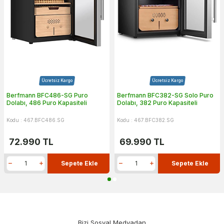
Ücretsiz Kargo
Ücretsiz Kargo
Berfmann BFC486-SG Puro
Berfmann BFC382-SG Solo Puro
Dolabı, 486 Puro Kapasiteli
Dolabı, 382 Puro Kapasiteli
Kodu : 467.BFC486.SG
Kodu : 467.BFC382.SG
72.990
TL
69.990
TL
Sepete Ekle
Sepete Ekle
Bizi Sosyal Medyadan