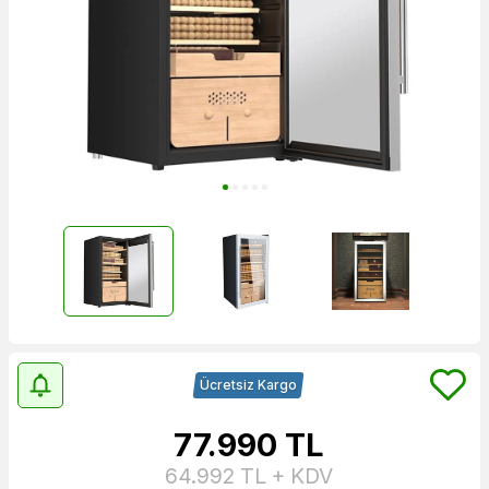
Ücretsiz Kargo
77.990
TL
64.992
TL + KDV