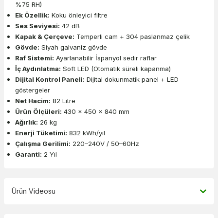
%75 RH)
Ek Özellik:
Koku önleyici filtre
Ses Seviyesi:
42 dB
Kapak & Çerçeve:
Temperli cam + 304 paslanmaz çelik
Gövde:
Siyah galvaniz gövde
Raf Sistemi:
Ayarlanabilir İspanyol sedir raflar
İç Aydınlatma:
Soft LED (Otomatik süreli kapanma)
Dijital Kontrol Paneli:
Dijital dokunmatik panel + LED
göstergeler
Net Hacim:
82 Litre
Ürün Ölçüleri:
430 × 450 × 840 mm
Ağırlık:
26 kg
Enerji Tüketimi:
832 kWh/yıl
Çalışma Gerilimi:
220–240V / 50–60Hz
Garanti:
2 Yıl
Ürün Videosu