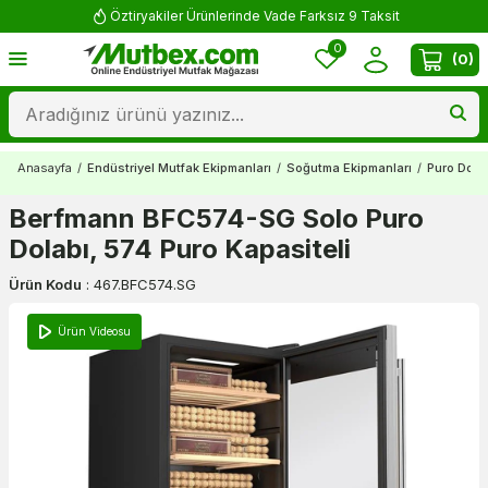
Öztiryakiler Ürünlerinde Vade Farksız 9 Taksit
0
(
0
)
Anasayfa
/
Endüstriyel Mutfak Ekipmanları
/
Soğutma Ekipmanları
/
Puro Dolap
Berfmann BFC574-SG Solo Puro
Dolabı, 574 Puro Kapasiteli
Ürün Kodu
:
467.BFC574.SG
Ürün Videosu