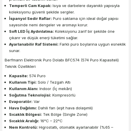
Temperli Cam Kapak:
Isıya ve darbelere dayanıklı yapısıyla
koleksiyonu güvenli şekilde sergiler.
İspanyol Sedir Raflar:
Puro saklama için ideal doğal yapısı
sayesinde nemi dengeler ve aromayı korur.
Soft LED İç Aydınlatma:
Koleksiyonu zarif bir şekilde öne
çıkarır ve düşük enerji tüketimi sağlar.
Ayarlanabilir Raf Sistemi:
Farklı puro boylarına uygun esneklik
sunar.
Berfmann Elektronik Puro Dolabı BFC574 (574 Puro Kapasiteli)
Teknik Özellikleri
Kapasite:
574 Puro
Kullanım Tipi:
Solo / Tezgah Altı
Kullanım Alanı
: Indoor (İç mekân)
Soğutma Teknolojisi:
Kompresörlü
Evaporatör:
Var
Hava Dağılımı:
Dahili fan (eşit hava dolaşımlı)
Sıcaklık Bölgesi:
Tek Bölge (Single Zone)
Sıcaklık Aralığı:
16°C – 22°C
Nem Kontrolü:
Higrostatlı, otomatik ayarlanabilir (%65 –