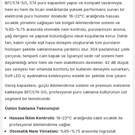
BFC574-SG, 574 puro kapasiteli yapısı ve kompakt tasarımıyla
hem ev hem de ticari mekânlarda yüksek performans sunan bir
elektronik puro humidor dolabıdır. 16–22°C aralığında hassas
sıcaklık yönetimi sağlayan tek bölgeli iklimlendirme sistemi ve
%65–%75 arasında otomatik nem kontrolü, purolarınızın aroma,
yağ dengesi ve yapısal bütünlüğünü ideal koşullarda korur. Dahili
fan, kabin içinde eşit hava dolaşımı oluşturarak tüm puroların
homojen şekilde saklanmasına yardımcı olur. 304 paslanmaz çelik
çerçeve, temperli cam kapak ve İspanyol sedir raf sistemi hem
dayanıklılığı artırır hem de nem stabilitesini destekler. 42 dB düşük
ses seviyesi her ortamda konforlu bir kullanım deneyimi sunarken,
Soft LED iç aydınlatma koleksiyonu estetik bir şekilde öne çıkarır.
Geniş kapasitesi, güçlü iklimlendirme sistemi ve premium malzeme
kalitesiyle BFC574-SG, profesyonel puro saklama kültürünün üst
segment bir temsilcisidir.
Üstün Saklama Teknolojisi
Hassas İklim Kontrolü:
16–22°C aralığında sabit sıcaklık ile
profesyonel iklimlendirme sağlar.
Otomatik Nem Yönetimi:
%65–%75 arasında higrostat