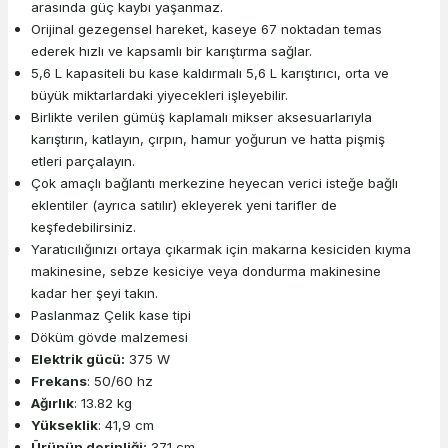
arasında güç kaybı yaşanmaz.
Orijinal gezegensel hareket, kaseye 67 noktadan temas
ederek hızlı ve kapsamlı bir karıştırma sağlar.
5,6 L kapasiteli bu kase kaldırmalı 5,6 L karıştırıcı, orta ve
büyük miktarlardaki yiyecekleri işleyebilir.
Birlikte verilen gümüş kaplamalı mikser aksesuarlarıyla
karıştırın, katlayın, çırpın, hamur yoğurun ve hatta pişmiş
etleri parçalayın.
Çok amaçlı bağlantı merkezine heyecan verici isteğe bağlı
eklentiler (ayrıca satılır) ekleyerek yeni tarifler de
keşfedebilirsiniz.
Yaratıcılığınızı ortaya çıkarmak için makarna kesiciden kıyma
makinesine, sebze kesiciye veya dondurma makinesine
kadar her şeyi takın.
Paslanmaz Çelik kase tipi
Döküm gövde malzemesi
Elektrik gücü:
375 W
Frekans
: 50/60 hz
Ağırlık
: 13.82 kg
Yükseklik
: 41,9 cm
Ürünün derinliği:
37.1 cm