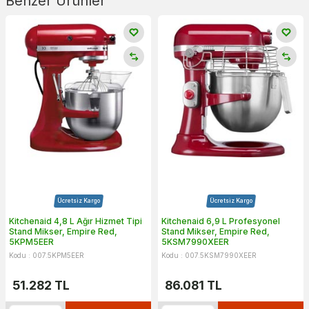
Benzer Ürünler
Ücretsiz Kargo
Ücretsiz Kargo
Kitchenaid 4,8 L Ağır Hizmet Tipi
Kitchenaid 6,9 L Profesyonel
Stand Mikser, Empire Red,
Stand Mikser, Empire Red,
5KPM5EER
5KSM7990XEER
Kodu : 007.5KPM5EER
Kodu : 007.5KSM7990XEER
51.282
TL
86.081
TL