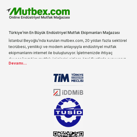
Türkiye’nin En Büyük Endüstriyel Mutfak Ekipmanları Mağazası
İstanbul Beyoğlu’nda kurulan mutbex.com, 20 yıldan fazla sektörel
tecrübesi, yenilikçi ve modern anlayışıyla endüstriyel mutfak
ekipmanlarını internet ile buluşturuyor. İşletmenizde ihtiyaç
duyacağınız tüm mutfak ürünlerini sizlere özel fiyatlarla sunuyoruz.
Devamı...
Endüstriyel mutfak malzemesi deyince akla gelen ilk adreslerden
biri olarak, ürün çeşitlerimizi her gün artırıyoruz. Uzun yıllardır
sektörün farklı alanlarında da faliyet gösteren mutbex.com,
Öztiryakiler resmi bayisidir. Öztiryakiler ürünleri üzerinde büyük bir
donanıma sahip ekibi ile müşterilerine koşulsuz destek sunan
mutbex.com ile endüstriyel mutfak malzemeleri konusunda
alacağınız hizmet standartların her zaman üstünde olacaktır.