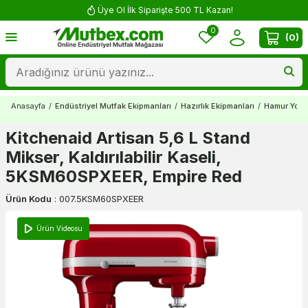
Üye Ol İlk Siparişte 500 TL Kazan!
0
(
0
)
Anasayfa
/
Endüstriyel Mutfak Ekipmanları
/
Hazırlık Ekipmanları
/
Hamur Yoğu
Kitchenaid Artisan 5,6 L Stand
Mikser, Kaldırılabilir Kaseli,
5KSM60SPXEER, Empire Red
Ürün Kodu
:
007.5KSM60SPXEER
Ürün Videosu