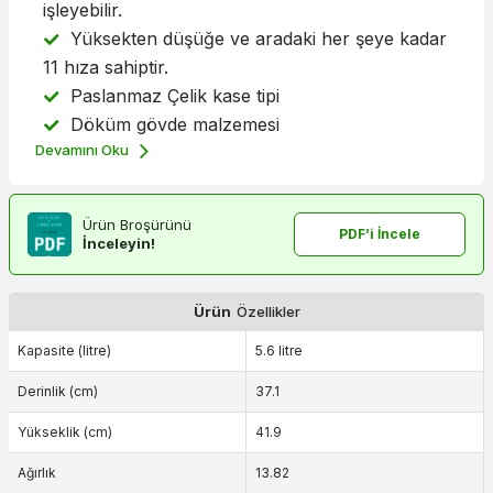
işleyebilir.
Yüksekten düşüğe ve aradaki her şeye kadar
11 hıza sahiptir.
Paslanmaz Çelik kase tipi
Döküm gövde malzemesi
Devamını Oku
Ürün Broşürünü
PDF’i İncele
İnceleyin!
Ürün
Özellikler
Kapasite (litre)
5.6 litre
Derinlik (cm)
37.1
Yükseklik (cm)
41.9
Ağırlık
13.82