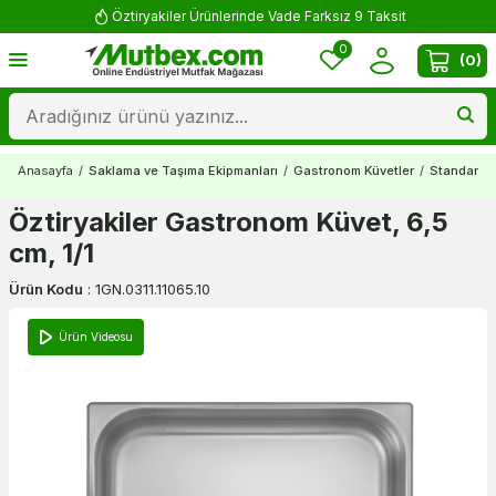
Öztiryakiler Ürünlerinde Vade Farksız 9 Taksit
0
(
0
)
Anasayfa
/
Saklama ve Taşıma Ekipmanları
/
Gastronom Küvetler
/
Standart 
Öztiryakiler Gastronom Küvet, 6,5
cm, 1/1
Ürün Kodu
:
1GN.0311.11065.10
Ürün Videosu