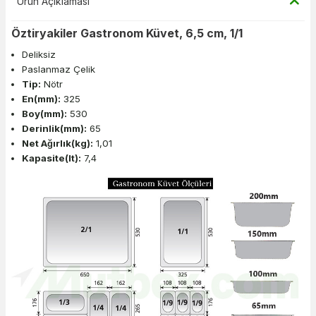
Ürün Açıklaması
Öztiryakiler Gastronom Küvet, 6,5 cm, 1/1
Deliksiz
Paslanmaz Çelik
Tip:
Nötr
En(mm):
325
Boy(mm):
530
Derinlik(mm):
65
Net Ağırlık(kg):
1,01
Kapasite(lt):
7,4