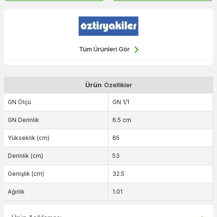
Tüm Ürünleri Gör
Ürün
Özellikler
GN Ölçü
GN 1/1
GN Derinlik
6.5 cm
Yükseklik (cm)
65
Derinlik (cm)
53
Genişlik (cm)
32.5
Ağırlık
1.01