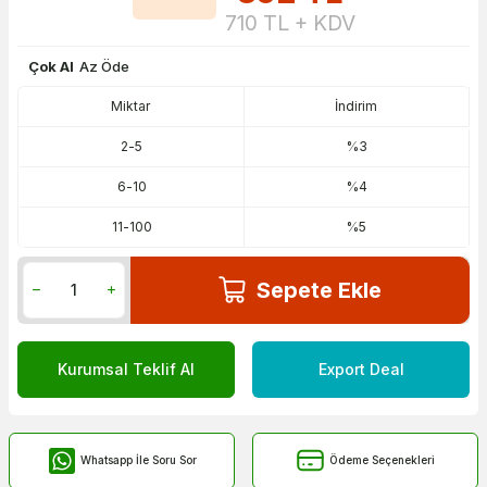
710
TL + KDV
Çok Al
Az Öde
Miktar
İndirim
2
-
5
%3
6
-
10
%4
11
-
100
%5
Sepete Ekle
Kurumsal Teklif Al
Export Deal
Whatsapp İle Soru Sor
Ödeme Seçenekleri