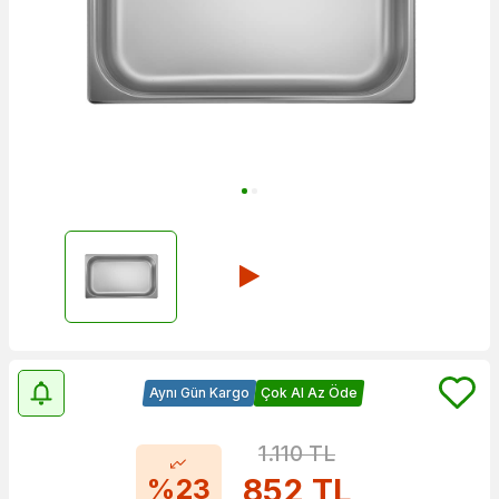
Aynı Gün Kargo
Çok Al Az Öde
1.110
TL
852
TL
%23