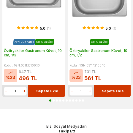
5.0
(1)
5.0
(1)
Aynı Gün Kargo
Çok Al Az Öde
Çok Al Az Öde
Öztiryakiler Gastronom Küvet, 10
Öztiryakiler Gastronom Küvet, 10
cm, 1/3
cm, 1/2
Kodu : 1GN.0311.13100.10
Kodu : 1GN.0311.12100.10
647
TL
731
TL
%
23
%
23
496
TL
561
TL
Sepete Ekle
Sepete Ekle
Bizi Sosyal Medyadan
Takip Et!