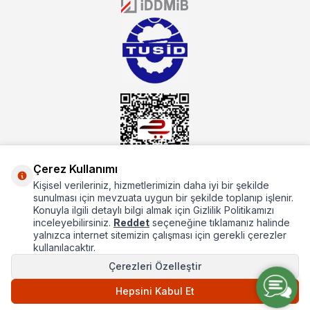
mutbex.com ile endüstriyel mutfak malzemeleri konusunda
alacağınız hizmet standartların her zaman üstünde olacaktır.
Çerez Kullanımı
Kişisel verileriniz, hizmetlerimizin daha iyi bir şekilde
Hakkımızda
sunulması için mevzuata uygun bir şekilde toplanıp işlenir.
Konuyla ilgili detaylı bilgi almak için Gizlilik Politikamızı
Hızlı Erişim
inceleyebilirsiniz.
Reddet
seçeneğine tıklamanız halinde
yalnızca internet sitemizin çalışması için gerekli çerezler
Popüler Kategoriler
kullanılacaktır.
Çerezleri Özelleştir
Popüler Markalar
Hepsini Kabul Et