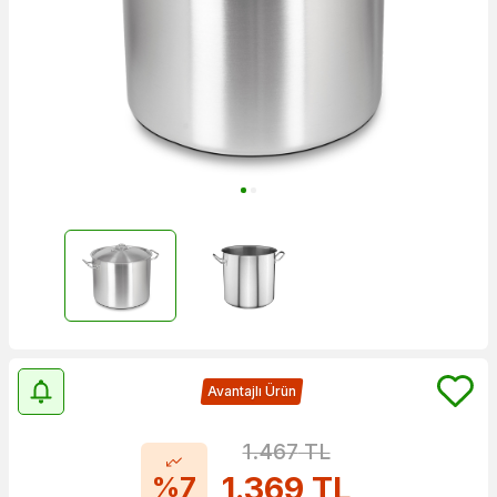
Avantajlı Ürün
1.467
TL
1.369
TL
%7