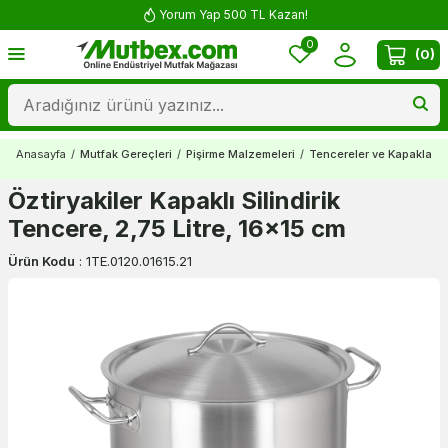
Yorum Yap 500 TL Kazan!
0
(
0
)
Anasayfa
/
Mutfak Gereçleri
/
Pişirme Malzemeleri
/
Tencereler ve Kapaklar
/
Öztiryakiler Kapaklı Silindirik
Tencere, 2,75 Litre, 16x15 cm
Ürün Kodu
:
1TE.0120.01615.21