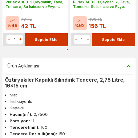
Purlax A003-2 Çaydanlık, Tava,
Purlax A003-1 Çaydanlık, Tava,
Tencere, Su Isıtıcısı ve Evye
Tencere, Su Isıtıcısı ve Evye
Temizlik Tableti, 10 gr, 2 Tablet
Temizlik Tableti, 10 gr, 10 Tablet
78
TL
408
TL
%
46
%
62
42
TL
156
TL
Sepete Ekle
Sepete Ekle
Ürün Açıklaması
Öztiryakiler Kapaklı Silindirik Tencere, 2,75 Litre,
16x15 cm
Mat
İndiksiyonlu
Kapaklı
Hacim(m³):
2,7500
Porsiyon:
11
Tencere(mm):
160
Tencere Derinlik(mm):
150