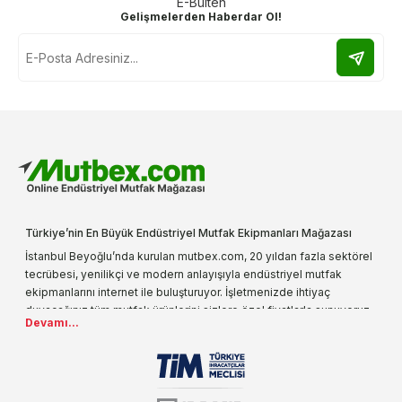
E-Bülten
Gelişmelerden Haberdar Ol!
Türkiye’nin En Büyük Endüstriyel Mutfak Ekipmanları Mağazası
İstanbul Beyoğlu’nda kurulan mutbex.com, 20 yıldan fazla sektörel
tecrübesi, yenilikçi ve modern anlayışıyla endüstriyel mutfak
ekipmanlarını internet ile buluşturuyor. İşletmenizde ihtiyaç
duyacağınız tüm mutfak ürünlerini sizlere özel fiyatlarla sunuyoruz.
Devamı...
Endüstriyel mutfak malzemesi deyince akla gelen ilk adreslerden
biri olarak, ürün çeşitlerimizi her gün artırıyoruz. Uzun yıllardır
sektörün farklı alanlarında da faliyet gösteren mutbex.com,
Öztiryakiler resmi bayisidir. Öztiryakiler ürünleri üzerinde büyük bir
donanıma sahip ekibi ile müşterilerine koşulsuz destek sunan