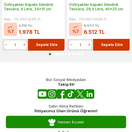
Öztiryakiler Kapaklı Silindirik
Öztiryakiler Kapaklı Silindirik
Tencere, 6 Litre, 24x15 cm
Tencere, 29,5 Litre, 40x25 cm
Kodu : 1TE.0120.02415.21
Kodu : 1TE.0120.04025.21
2.119
TL
6.977
TL
%
7
%
7
1.978
TL
6.512
TL
Sepete Ekle
Sepete Ekle
Bizi Sosyal Medyadan
Takip Et!
Satın Alma Rehberi
İhtiyacınız Olan Ürünü Öğrenin!
Hemen İncele!