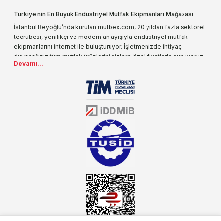
Türkiye’nin En Büyük Endüstriyel Mutfak Ekipmanları Mağazası
İstanbul Beyoğlu’nda kurulan mutbex.com, 20 yıldan fazla sektörel
tecrübesi, yenilikçi ve modern anlayışıyla endüstriyel mutfak
ekipmanlarını internet ile buluşturuyor. İşletmenizde ihtiyaç
duyacağınız tüm mutfak ürünlerini sizlere özel fiyatlarla sunuyoruz.
Devamı...
Endüstriyel mutfak malzemesi deyince akla gelen ilk adreslerden
biri olarak, ürün çeşitlerimizi her gün artırıyoruz. Uzun yıllardır
sektörün farklı alanlarında da faliyet gösteren mutbex.com,
Öztiryakiler resmi bayisidir. Öztiryakiler ürünleri üzerinde büyük bir
donanıma sahip ekibi ile müşterilerine koşulsuz destek sunan
mutbex.com ile endüstriyel mutfak malzemeleri konusunda
alacağınız hizmet standartların her zaman üstünde olacaktır.