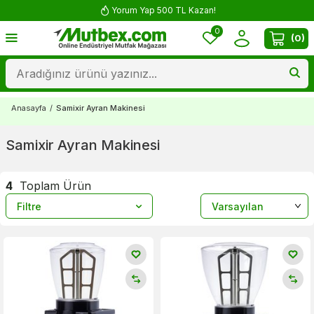
Yorum Yap 500 TL Kazan!
0
(
0
)
Anasayfa
/
Samixir Ayran Makinesi
Samixir Ayran Makinesi
4
Toplam Ürün
Filtre