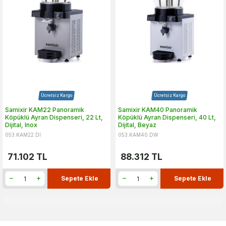
Ücretsiz Kargo
Ücretsiz Kargo
Samixir KAM22 Panoramik
Samixir KAM40 Panoramik
Köpüklü Ayran Dispenseri, 22 Lt,
Köpüklü Ayran Dispenseri, 40 Lt,
Dijital, Inox
Dijital, Beyaz
053.KAM22.DI
053.KAM40.DW
71.102
TL
88.312
TL
Sepete Ekle
Sepete Ekle