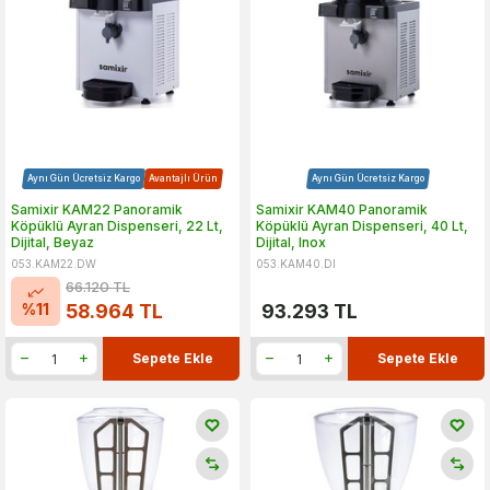
Aynı Gün Ücretsiz Kargo
Avantajlı Ürün
Aynı Gün Ücretsiz Kargo
Samixir KAM22 Panoramik
Samixir KAM40 Panoramik
Köpüklü Ayran Dispenseri, 22 Lt,
Köpüklü Ayran Dispenseri, 40 Lt,
Dijital, Beyaz
Dijital, Inox
053.KAM22.DW
053.KAM40.DI
66.120
TL
%
11
58.964
TL
93.293
TL
Sepete Ekle
Sepete Ekle