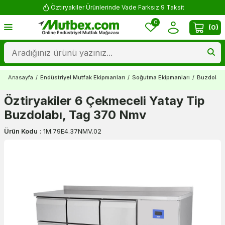
Yorum Yap 500 TL Kazan!
0
(
0
)
Anasayfa
/
Endüstriyel Mutfak Ekipmanları
/
Soğutma Ekipmanları
/
Buzdolapl
Öztiryakiler 6 Çekmeceli Yatay Tip
Buzdolabı, Tag 370 Nmv
Ürün Kodu
:
1M.79E4.37NMV.02