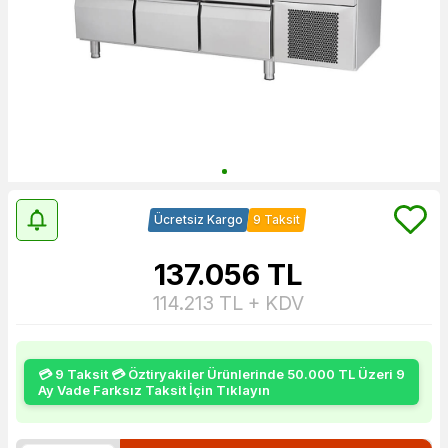
Ücretsiz Kargo
9 Taksit
137.056
TL
114.213
TL + KDV
💳 9 Taksit 💳 Öztiryakiler Ürünlerinde 50.000 TL Üzeri 9
Ay Vade Farksız Taksit İçin Tıklayın