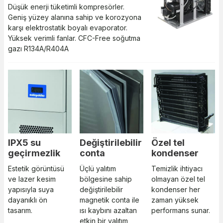
Düşük enerji tüketimli kompresörler.
Geniş yüzey alanına sahip ve korozyona
karşı elektrostatik boyalı evaporator.
Yüksek verimli fanlar. CFC-Free soğutma
gazı R134A/R404A​​​​​​​
IPX5 su
Değiştirilebilir
Özel tel
geçirmezlik
conta
kondenser
Estetik görüntüsü
Üçlü yalıtım
Temizlik ihtiyacı
ve lazer kesim
bölgesine sahip
olmayan özel tel
yapısıyla suya
değiştirilebilir
kondenser her
dayanıklı ön
magnetik conta ile
zaman yüksek
tasarım.
ısı kaybını azaltan
performans sunar.​​​​​​​​​​​​​​​​​​​​​
etkin bir yalıtım