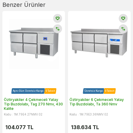
Benzer Ürünler
Aynı Gün Ücretsiz Kargo
9 Taksit
Ücretsiz Kargo
9 Taksit
Öztiryakiler 4 Çekmeceli Yatay
Öztiryakiler 6 Çekmeceli Yatay
Tip Buzdolabı, Tag 270 Nmv, 430
Tip Buzdolabı, Ta 360 Nmv
Kalite
Kodu : 1M.79E4.27NMV.02
Kodu : 1M.79E3.36NMV.02
104.077
TL
138.634
TL