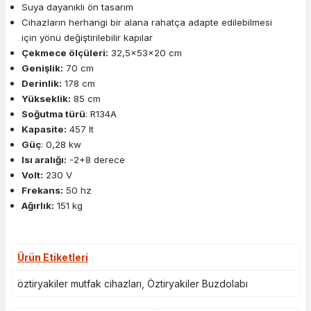
Suya dayanıklı ön tasarım
Cihazların herhangi bir alana rahatça adapte edilebilmesi
için yönü değiştirilebilir kapılar
Çekmece ölçüleri:
32,5x53x20 cm
Genişlik:
70 cm
Derinlik:
178 cm
Yükseklik:
85 cm
Soğutma türü
: R134A
Kapasite:
457 lt
Güç
: 0,28 kw
Isı aralığı:
-2+8 derece
Volt:
230 V
Frekans:
50 hz
Ağırlık:
151 kg
Ürün Etiketleri
öztiryakiler mutfak cihazları
,
Öztiryakiler Buzdolabı