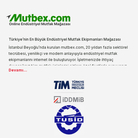
Türkiye’nin En Büyük Endüstriyel Mutfak Ekipmanları Mağazası
İstanbul Beyoğlu’nda kurulan mutbex.com, 20 yıldan fazla sektörel
tecrübesi, yenilikçi ve modern anlayışıyla endüstriyel mutfak
ekipmanlarını internet ile buluşturuyor. İşletmenizde ihtiyaç
duyacağınız tüm mutfak ürünlerini sizlere özel fiyatlarla sunuyoruz.
Devamı...
Endüstriyel mutfak malzemesi deyince akla gelen ilk adreslerden
biri olarak, ürün çeşitlerimizi her gün artırıyoruz. Uzun yıllardır
sektörün farklı alanlarında da faliyet gösteren mutbex.com,
Öztiryakiler resmi bayisidir. Öztiryakiler ürünleri üzerinde büyük bir
donanıma sahip ekibi ile müşterilerine koşulsuz destek sunan
mutbex.com ile endüstriyel mutfak malzemeleri konusunda
alacağınız hizmet standartların her zaman üstünde olacaktır.