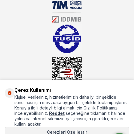
sektörün farklı alanlarında da faliyet gösteren mutbex.com,
Öztiryakiler resmi bayisidir. Öztiryakiler ürünleri üzerinde büyük bir
donanıma sahip ekibi ile müşterilerine koşulsuz destek sunan
mutbex.com ile endüstriyel mutfak malzemeleri konusunda
alacağınız hizmet standartların her zaman üstünde olacaktır.
Çerez Kullanımı
Kişisel verileriniz, hizmetlerimizin daha iyi bir şekilde
Hakkımızda
sunulması için mevzuata uygun bir şekilde toplanıp işlenir.
Konuyla ilgili detaylı bilgi almak için Gizlilik Politikamızı
Hızlı Erişim
inceleyebilirsiniz.
Reddet
seçeneğine tıklamanız halinde
yalnızca internet sitemizin çalışması için gerekli çerezler
Popüler Kategoriler
kullanılacaktır.
Çerezleri Özelleştir
Popüler Markalar