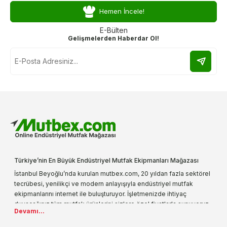
Hemen İncele!
E-Bülten
Gelişmelerden Haberdar Ol!
Türkiye’nin En Büyük Endüstriyel Mutfak Ekipmanları Mağazası
İstanbul Beyoğlu’nda kurulan mutbex.com, 20 yıldan fazla sektörel
tecrübesi, yenilikçi ve modern anlayışıyla endüstriyel mutfak
ekipmanlarını internet ile buluşturuyor. İşletmenizde ihtiyaç
duyacağınız tüm mutfak ürünlerini sizlere özel fiyatlarla sunuyoruz.
Devamı...
Endüstriyel mutfak malzemesi deyince akla gelen ilk adreslerden
biri olarak, ürün çeşitlerimizi her gün artırıyoruz. Uzun yıllardır