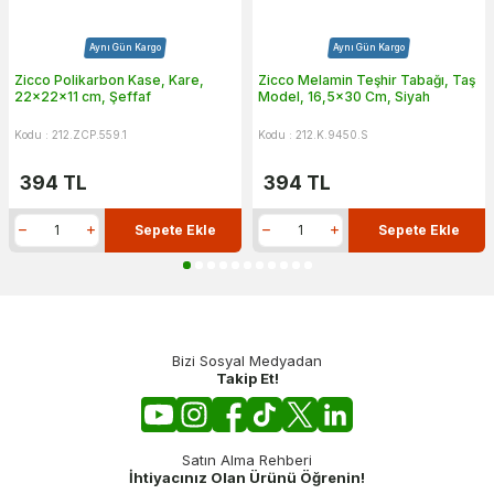
Aynı Gün Kargo
Aynı Gün Kargo
Zicco Polikarbon Kase, Kare,
Zicco Melamin Teşhir Tabağı, Taş
22x22x11 cm, Şeffaf
Model, 16,5x30 Cm, Siyah
Kodu : 212.ZCP.559.1
Kodu : 212.K.9450.S
394
TL
394
TL
Sepete Ekle
Sepete Ekle
Bizi Sosyal Medyadan
Takip Et!
Satın Alma Rehberi
İhtiyacınız Olan Ürünü Öğrenin!