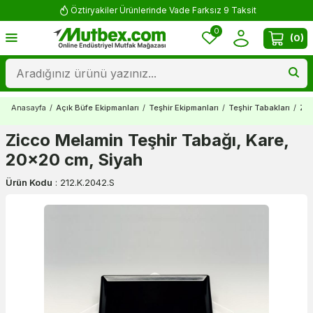
Öztiryakiler Ürünlerinde Vade Farksız 9 Taksit
0
(
0
)
Anasayfa
/
Açık Büfe Ekipmanları
/
Teşhir Ekipmanları
/
Teşhir Tabakları
/
Zic
Zicco Melamin Teşhir Tabağı, Kare,
20x20 cm, Siyah
Ürün Kodu
:
212.K.2042.S