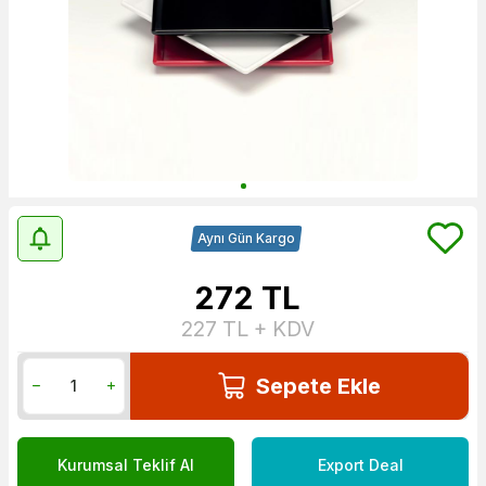
Aynı Gün Kargo
272
TL
227
TL + KDV
Sepete Ekle
Kurumsal Teklif Al
Export Deal