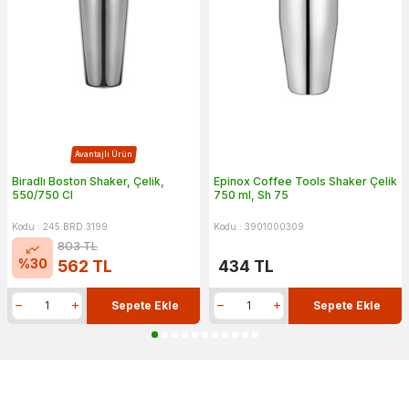
Avantajlı Ürün
Biradlı Boston Shaker, Çelik,
Epinox Coffee Tools Shaker Çelik
550/750 Cl
750 ml, Sh 75
Kodu : 245.BRD.3199
Kodu : 3901000309
803
TL
%
30
562
TL
434
TL
Sepete Ekle
Sepete Ekle