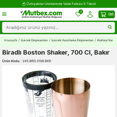
Öztiryakiler Ürünlerinde Vade Farksız 9 Taksit
0
(
0
)
Anasayfa
/
İçecek Ekipmanları
/
İçecek Hazırlama Ekipmanları
/
Kokteyl Karıştı
Biradlı Boston Shaker, 700 Cl, Bakır
Ürün Kodu
:
245.BRD.3198.BKR