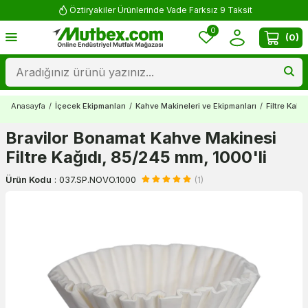
Öztiryakiler Ürünlerinde Vade Farksız 9 Taksit
0
(
0
)
Anasayfa
/
İçecek Ekipmanları
/
Kahve Makineleri ve Ekipmanları
/
Filtre Kahv
Bravilor Bonamat Kahve Makinesi
Filtre Kağıdı, 85/245 mm, 1000'li
Ürün Kodu
:
037.SP.NOVO.1000
(1)