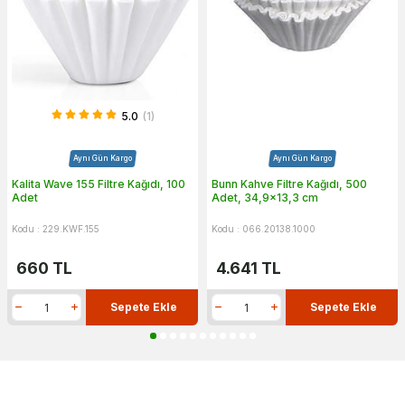
5.0
(1)
Aynı Gün Kargo
Aynı Gün Kargo
Kalita Wave 155 Filtre Kağıdı, 100
Bunn Kahve Filtre Kağıdı, 500
Adet
Adet, 34,9x13,3 cm
Kodu : 229.KWF.155
Kodu : 066.20138.1000
660
TL
4.641
TL
Sepete Ekle
Sepete Ekle