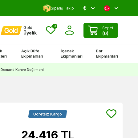
₺
Yorum Yap 500 TL Kazan!
Sipariş Takip
0
Gold
Sepet
Üyelik
(
0
)
k
Açık Büfe
İçecek
Bar
leri
Ekipmanları
Ekipmanları
Ekipmanları
 On Demand Kahve Değirmeni
Ücretsiz Kargo
24.416
TL