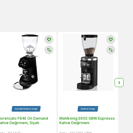
Aynı Gün Ücretsiz Kargo
Ücretsiz Kargo
Ayn
iorenzato F64E On Demand
Mahlkönig E65S GBW Espresso
Konch
ahve Değirmeni, Siyah
Kahve Değirmeni
Değir