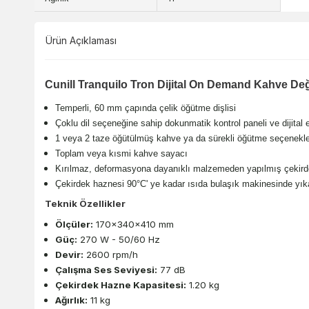
Ürün Açıklaması
Cunill Tranquilo Tron Dijital On Demand Kahve De
Temperli, 60 mm çapında çelik öğütme dişlisi
Çoklu dil seçeneğine sahip dokunmatik kontrol paneli ve dijital 
1 veya 2 taze öğütülmüş kahve ya da sürekli öğütme seçenekle
Toplam veya kısmi kahve sayacı
Kırılmaz, deformasyona dayanıklı malzemeden yapılmış çekird
Çekirdek haznesi 90°C' ye kadar ısıda bulaşık makinesinde yık
Teknik Özellikler
Ölçüler:
170x340x410 mm
Güç:
270 W - 50/60 Hz
Devir:
2600 rpm/h
Çalışma Ses Seviyesi:
77 dB
Çekirdek Hazne Kapasitesi:
1.20 kg
Ağırlık:
11 kg