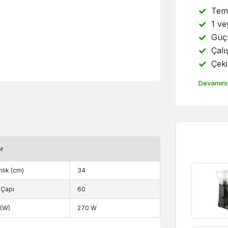
Temp
1 ve
Güç
Çalı
Çeki
Devamını
er
nlik (cm)
34
i Çapı
60
(W)
270 W