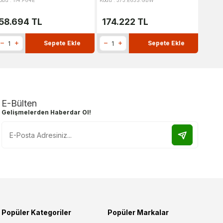
odu : 114.F64E
Kodu : 373.E65S.GBW
Kodu : 
%
7
58.694
TL
174.222
TL
Sepete Ekle
Sepete Ekle
E-Bülten
Gelişmelerden Haberdar Ol!
Popüler Kategoriler
Popüler Markalar