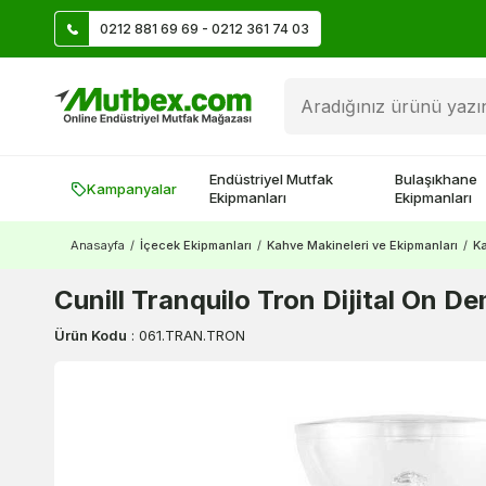
0212 881 69 69 - 0212 361 74 03
Üye Ol İlk Siparişte 500 TL Kazan!
Endüstriyel Mutfak
Bulaşıkhane
Kampanyalar
Ekipmanları
Ekipmanları
Anasayfa
/
İçecek Ekipmanları
/
Kahve Makineleri ve Ekipmanları
/
Ka
Cunill Tranquilo Tron Dijital On 
Ürün Kodu
:
061.TRAN.TRON