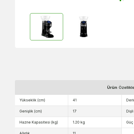
Ürün
Özellikl
Yükseklik (cm)
41
Deri
Genişlik (cm)
17
Dişl
Hazne Kapasitesi (kg)
1.20 kg
Güç 
Ağırlık
11