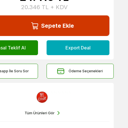
20.346
TL + KDV
Sepete Ekle
al Teklif Al
Export Deal
sapp İle Soru Sor
Ödeme Seçenekleri
Tüm Ürünleri Gör