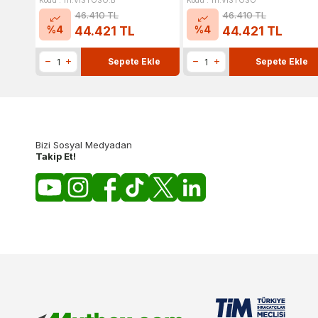
Kodu : 111.VISTOSO.B
Kodu : 111.VISTOSO
46.410
TL
46.410
TL
%
4
%
4
44.421
TL
44.421
TL
Sepete Ekle
Sepete Ekle
Bizi Sosyal Medyadan
Takip Et!