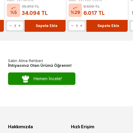
Kodu : 281.VA.80R
Kodu : 281.VBD.CG018
K
35.813
TL
8.509
TL
%
5
%
29
34.094
TL
6.017
TL
Sepete Ekle
Sepete Ekle
Satın Alma Rehberi
İhtiyacınız Olan Ürünü Öğrenin!
Hemen İncele!
Hakkımızda
Hızlı Erişim