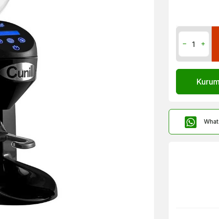
Kurums
What