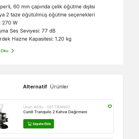
erli, 60 mm çapında çelik öğütme dişlisi
ya 2 taze öğütülmüş öğütme seçenekleri
: 270 W
şma Ses Seviyesi: 77 dB
rdek Hazne Kapasitesi: 1.20 kg
 Oku
Alternatif
Ürünler
Ürün Kodu :
061.TRAN02
Cunill Tranquilo 2 Kahve Değirmeni
Sepete Ekle