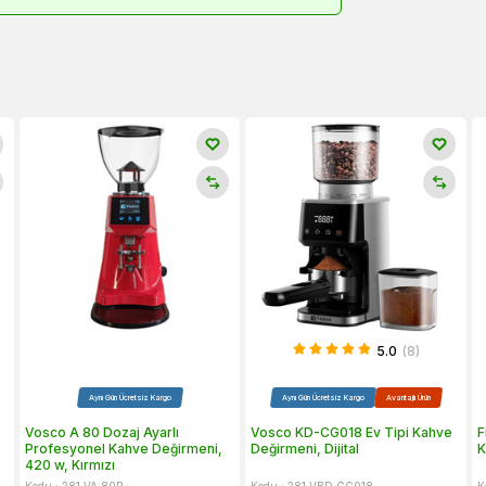
5.0
(8)
Aynı Gün Ücretsiz Kargo
Aynı Gün Ücretsiz Kargo
Avantajlı Ürün
Vosco A 80 Dozaj Ayarlı
Vosco KD-CG018 Ev Tipi Kahve
F
Profesyonel Kahve Değirmeni,
Değirmeni, Dijital
K
420 w, Kırmızı