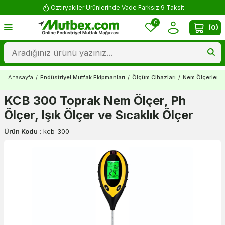
Öztiryakiler Ürünlerinde Vade Farksız 9 Taksit
0
(
0
)
Anasayfa
/
Endüstriyel Mutfak Ekipmanları
/
Ölçüm Cihazları
/
Nem Ölçerler
/
KCB 300 Toprak Nem Ölçer, Ph
Ölçer, Işık Ölçer ve Sıcaklık Ölçer
Ürün Kodu
:
kcb_300