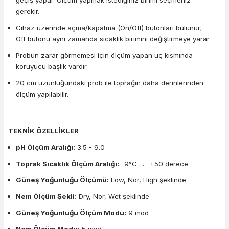
gerekir.
Cihaz üzerinde açma/kapatma (On/Off) butonları bulunur;
Off butonu aynı zamanda sıcaklık birimini değiştirmeye yarar.
Probun zarar görmemesi için ölçüm yapan uç kısmında
koruyucu başlık vardır.
20 cm uzunluğundaki prob ile toprağın daha derinlerinden
ölçüm yapılabilir.
TEKNİK ÖZELLİKLER
pH Ölçüm Aralığı:
3.5 - 9.0
Toprak Sıcaklık Ölçüm Aralığı:
-9°C . . . +50 derece
Güneş Yoğunluğu Ölçümü:
Low, Nor, High şeklinde
Nem Ölçüm Şekli:
Dry, Nor, Wet şeklinde
Güneş Yoğunluğu Ölçüm Modu:
9 mod
Nem Ölçüm Modu:
5 mod