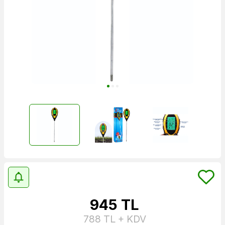
945
TL
788
TL + KDV