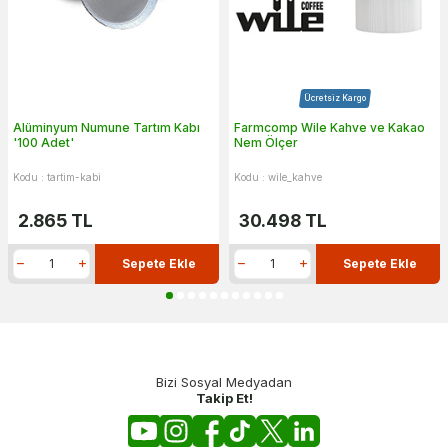
Ücretsiz Kargo
Alüminyum Numune Tartım Kabı
Farmcomp Wile Kahve ve Kakao
'100 Adet'
Nem Ölçer
Kodu : tartim-kabi
Kodu : wile_kahve
2.865
TL
30.498
TL
Sepete Ekle
Sepete Ekle
Bizi Sosyal Medyadan
Takip Et!