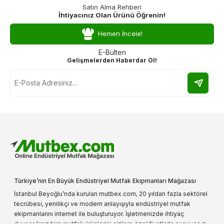
Satın Alma Rehberi
İhtiyacınız Olan Ürünü Öğrenin!
Hemen İncele!
E-Bülten
Gelişmelerden Haberdar Ol!
Türkiye’nin En Büyük Endüstriyel Mutfak Ekipmanları Mağazası
İstanbul Beyoğlu’nda kurulan mutbex.com, 20 yıldan fazla sektörel
tecrübesi, yenilikçi ve modern anlayışıyla endüstriyel mutfak
ekipmanlarını internet ile buluşturuyor. İşletmenizde ihtiyaç
duyacağınız tüm mutfak ürünlerini sizlere özel fiyatlarla sunuyoruz.