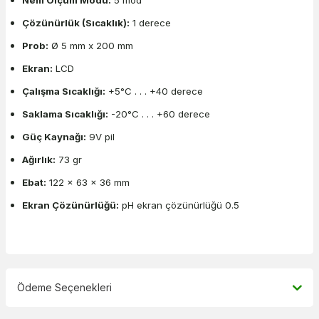
Çözünürlük (Sıcaklık):
1 derece
Prob:
Ø 5 mm x 200 mm
Ekran:
LCD
Çalışma Sıcaklığı:
+5°C . . . +40 derece
Saklama Sıcaklığı:
-20°C . . . +60 derece
Güç Kaynağı:
9V pil
Ağırlık:
73 gr
Ebat:
122 x 63 x 36 mm
Ekran Çözünürlüğü:
pH ekran çözünürlüğü 0.5
Ödeme Seçenekleri