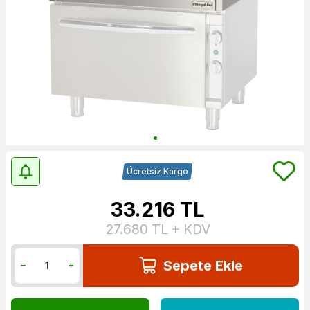
Ücretsiz Kargo
33.216
TL
27.680
TL + KDV
Sepete Ekle