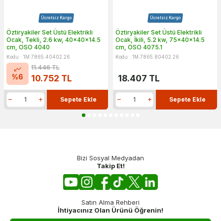
Ücretsiz Kargo
Ücretsiz Kargo
Öztiryakiler Set Üstü Elektrikli
Öztiryakiler Set Üstü Elektrikli
Ocak, Tekli, 2.6 kw, 40x40x14.5
Ocak, İkili, 5.2 kw, 75x40x14.5
cm, OSO 4040
cm, OSO 4075.1
Kodu : 1M.7865.40402.26
Kodu : 1M.7865.80402.26
11.446
TL
%
6
10.752
TL
18.407
TL
Sepete Ekle
Sepete Ekle
Bizi Sosyal Medyadan
Takip Et!
Satın Alma Rehberi
İhtiyacınız Olan Ürünü Öğrenin!