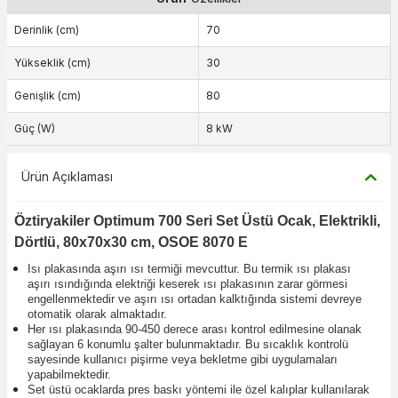
Derinlik (cm)
70
Yükseklik (cm)
30
Genişlik (cm)
80
Güç (W)
8 kW
Ürün Açıklaması
Öztiryakiler Optimum 700 Seri Set Üstü Ocak, Elektrikli,
Dörtlü, 80x70x30 cm, OSOE 8070 E
Isı plakasında aşırı ısı termiği mevcuttur. Bu termik ısı plakası
aşırı ısındığında elektriği keserek ısı plakasının zarar görmesi
engellenmektedir ve aşırı ısı ortadan kalktığında sistemi devreye
otomatik olarak almaktadır.
Her ısı plakasında 90-450 derece arası kontrol edilmesine olanak
sağlayan 6 konumlu şalter bulunmaktadır. Bu sıcaklık kontrolü
sayesinde kullanıcı pişirme veya bekletme gibi uygulamaları
yapabilmektedir.
Set üstü ocaklarda pres baskı yöntemi ile özel kalıplar kullanılarak