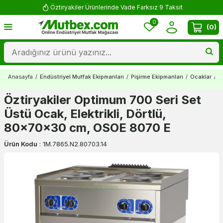
Öztiryakiler Ürünlerinde Vade Farksız 9 Taksit
0
(
0
)
Anasayfa
/
Endüstriyel Mutfak Ekipmanları
/
Pişirme Ekipmanları
/
Ocaklar
/
E
Öztiryakiler Optimum 700 Seri Set
Üstü Ocak, Elektrikli, Dörtlü,
80x70x30 cm, OSOE 8070 E
Ürün Kodu
:
1M.7865.N2.80703.14