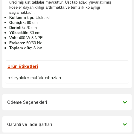
üretilmiş üst tablalar mevcuttur. Üst tabladaki yuvarlatılmış
köseler dayanıklılığı arttırmakta ve temizlik kolaylığı
sağlamaktadır.
Kullanım tipi:
Elektrikli
Genişlik:
80 cm
Derinlik:
70 cm
Yükseklik:
30 cm
Volt:
400 V/ 3 NPE
Frekans:
50/60 Hz
Toplam güç:
8 kw
Ürün Etiketleri
öztiryakiler mutfak cihazları
Ödeme Seçenekleri
Garanti ve İade Şartları