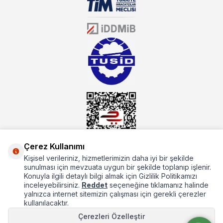
sektörün farklı alanlarında da faliyet gösteren mutbex.com,
Öztiryakiler resmi bayisidir. Öztiryakiler ürünleri üzerinde büyük bir
donanıma sahip ekibi ile müşterilerine koşulsuz destek sunan
mutbex.com ile endüstriyel mutfak malzemeleri konusunda
alacağınız hizmet standartların her zaman üstünde olacaktır.
Çerez Kullanımı
Kişisel verileriniz, hizmetlerimizin daha iyi bir şekilde
Hakkımızda
sunulması için mevzuata uygun bir şekilde toplanıp işlenir.
Konuyla ilgili detaylı bilgi almak için Gizlilik Politikamızı
Hızlı Erişim
inceleyebilirsiniz.
Reddet
seçeneğine tıklamanız halinde
yalnızca internet sitemizin çalışması için gerekli çerezler
Popüler Kategoriler
kullanılacaktır.
Çerezleri Özelleştir
Popüler Markalar