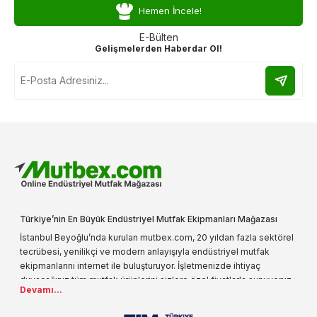
Hemen İncele!
E-Bülten
Gelişmelerden Haberdar Ol!
Türkiye’nin En Büyük Endüstriyel Mutfak Ekipmanları Mağazası
İstanbul Beyoğlu’nda kurulan mutbex.com, 20 yıldan fazla sektörel
tecrübesi, yenilikçi ve modern anlayışıyla endüstriyel mutfak
ekipmanlarını internet ile buluşturuyor. İşletmenizde ihtiyaç
duyacağınız tüm mutfak ürünlerini sizlere özel fiyatlarla sunuyoruz.
Devamı...
Endüstriyel mutfak malzemesi deyince akla gelen ilk adreslerden
biri olarak, ürün çeşitlerimizi her gün artırıyoruz. Uzun yıllardır