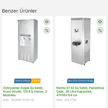
Benzer Ürünler
Ücretsiz Kargo
9 Taksit
Aynı Gün Ücretsiz Kargo
Öztiryakiler Soğuk Su Sebili,
Remta ST32 Su Sebili, Paslanmaz
Krom Gövde, 120 lt İç Hazne, 2
Çelik, 36 Litre Kapasiteli,
Musluklu
41x56x124 cm
Kodu : 1M.8880.00120.02
Kodu : 266.ST32