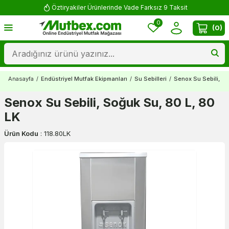
Öztiryakiler Ürünlerinde Vade Farksız 9 Taksit
0
(
0
)
Anasayfa
/
Endüstriyel Mutfak Ekipmanları
/
Su Sebilleri
/
Senox Su Sebili, So
Senox Su Sebili, Soğuk Su, 80 L, 80
LK
Ürün Kodu
:
118.80LK