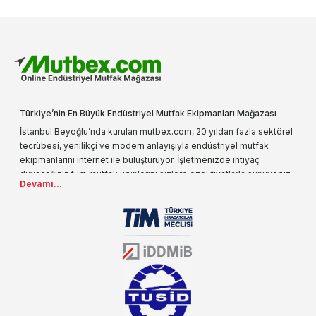
Türkiye’nin En Büyük Endüstriyel Mutfak Ekipmanları Mağazası
İstanbul Beyoğlu’nda kurulan mutbex.com, 20 yıldan fazla sektörel
tecrübesi, yenilikçi ve modern anlayışıyla endüstriyel mutfak
ekipmanlarını internet ile buluşturuyor. İşletmenizde ihtiyaç
duyacağınız tüm mutfak ürünlerini sizlere özel fiyatlarla sunuyoruz.
Devamı...
Endüstriyel mutfak malzemesi deyince akla gelen ilk adreslerden
biri olarak, ürün çeşitlerimizi her gün artırıyoruz. Uzun yıllardır
sektörün farklı alanlarında da faliyet gösteren mutbex.com,
Öztiryakiler resmi bayisidir. Öztiryakiler ürünleri üzerinde büyük bir
donanıma sahip ekibi ile müşterilerine koşulsuz destek sunan
mutbex.com ile endüstriyel mutfak malzemeleri konusunda
alacağınız hizmet standartların her zaman üstünde olacaktır.