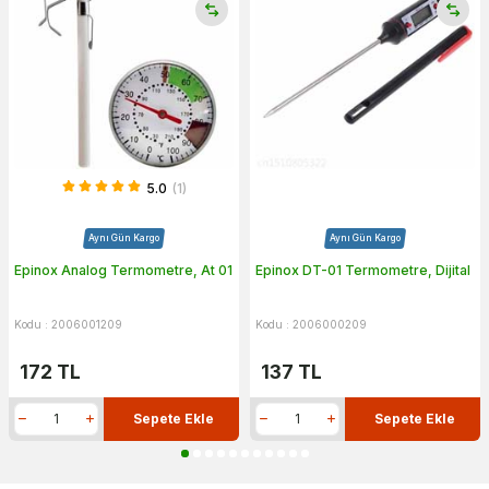
5.0
(1)
Aynı Gün Kargo
Aynı Gün Kargo
Epinox Analog Termometre, At 01
Epinox DT-01 Termometre, Dijital
Kodu : 2006001209
Kodu : 2006000209
172
TL
137
TL
Sepete Ekle
Sepete Ekle