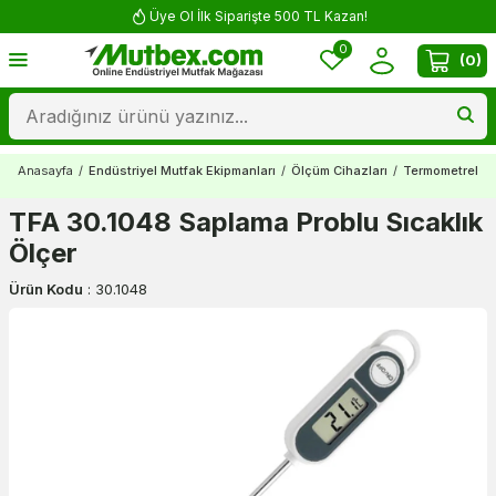
Üye Ol İlk Siparişte 500 TL Kazan!
0
(
0
)
Anasayfa
/
Endüstriyel Mutfak Ekipmanları
/
Ölçüm Cihazları
/
Termometreler
TFA 30.1048 Saplama Problu Sıcaklık
Ölçer
Ürün Kodu
:
30.1048