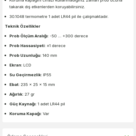
takarak dış etkenlerden koruyabilirsiniz.
30.1048 termometre 1 adet LR44 pil ile çalışmaktadır.
Teknik Özellikler
Prob Ölçüm Aralığı
: -50 … +300 derece
Prob Hassasiyeti
: ±1 derece
Prob Uzunluğu
: 140 mm
Ekran
: LCD
Su Geçirmezlik
: IP55
Ebat
: 235 x 25 x 15 mm
Ağırlık
: 27 gr
Güç Kaynağı
: 1 adet LR44 pil
Koruma Kapağı
: Var