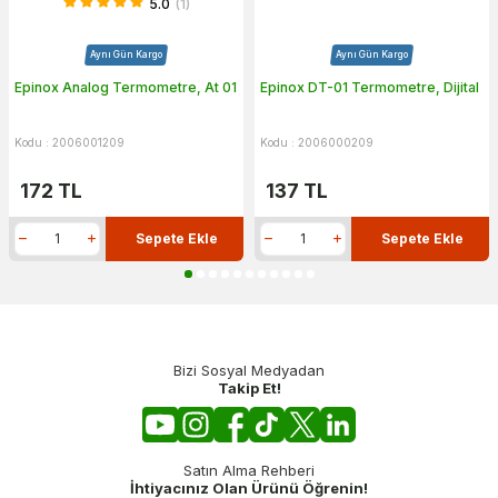
5.0
(1)
Aynı Gün Kargo
Aynı Gün Kargo
Epinox Analog Termometre, At 01
Epinox DT-01 Termometre, Dijital
Kodu : 2006001209
Kodu : 2006000209
172
TL
137
TL
Sepete Ekle
Sepete Ekle
Bizi Sosyal Medyadan
Takip Et!
Satın Alma Rehberi
İhtiyacınız Olan Ürünü Öğrenin!