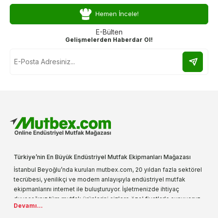
Hemen İncele!
E-Bülten
Gelişmelerden Haberdar Ol!
Türkiye’nin En Büyük Endüstriyel Mutfak Ekipmanları Mağazası
İstanbul Beyoğlu’nda kurulan mutbex.com, 20 yıldan fazla sektörel
tecrübesi, yenilikçi ve modern anlayışıyla endüstriyel mutfak
ekipmanlarını internet ile buluşturuyor. İşletmenizde ihtiyaç
duyacağınız tüm mutfak ürünlerini sizlere özel fiyatlarla sunuyoruz.
Devamı...
Endüstriyel mutfak malzemesi deyince akla gelen ilk adreslerden