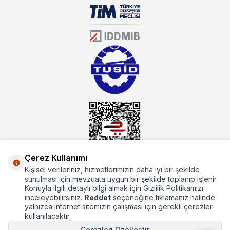
biri olarak, ürün çeşitlerimizi her gün artırıyoruz. Uzun yıllardır
sektörün farklı alanlarında da faliyet gösteren mutbex.com,
Öztiryakiler resmi bayisidir. Öztiryakiler ürünleri üzerinde büyük bir
donanıma sahip ekibi ile müşterilerine koşulsuz destek sunan
mutbex.com ile endüstriyel mutfak malzemeleri konusunda
alacağınız hizmet standartların her zaman üstünde olacaktır.
Çerez Kullanımı
Kişisel verileriniz, hizmetlerimizin daha iyi bir şekilde
Hakkımızda
sunulması için mevzuata uygun bir şekilde toplanıp işlenir.
Konuyla ilgili detaylı bilgi almak için Gizlilik Politikamızı
Hızlı Erişim
inceleyebilirsiniz.
Reddet
seçeneğine tıklamanız halinde
yalnızca internet sitemizin çalışması için gerekli çerezler
Popüler Kategoriler
kullanılacaktır.
Çerezleri Özelleştir