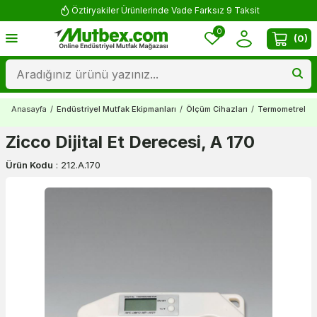
Öztiryakiler Ürünlerinde Vade Farksız 9 Taksit
0
(
0
)
Anasayfa
/
Endüstriyel Mutfak Ekipmanları
/
Ölçüm Cihazları
/
Termometreler
Zicco Dijital Et Derecesi, A 170
Ürün Kodu
:
212.A.170