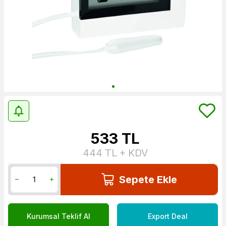
533
TL
444
TL + KDV
Sepete Ekle
Kurumsal Teklif Al
Export Deal