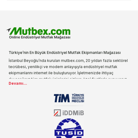
Türkiye’nin En Büyük Endüstriyel Mutfak Ekipmanları Mağazası
İstanbul Beyoğlu’nda kurulan mutbex.com, 20 yıldan fazla sektörel
tecrübesi, yenilikçi ve modern anlayışıyla endüstriyel mutfak
ekipmanlarını internet ile buluşturuyor. İşletmenizde ihtiyaç
duyacağınız tüm mutfak ürünlerini sizlere özel fiyatlarla sunuyoruz.
Devamı...
Endüstriyel mutfak malzemesi deyince akla gelen ilk adreslerden
biri olarak, ürün çeşitlerimizi her gün artırıyoruz. Uzun yıllardır
sektörün farklı alanlarında da faliyet gösteren mutbex.com,
Öztiryakiler resmi bayisidir. Öztiryakiler ürünleri üzerinde büyük bir
donanıma sahip ekibi ile müşterilerine koşulsuz destek sunan
mutbex.com ile endüstriyel mutfak malzemeleri konusunda
alacağınız hizmet standartların her zaman üstünde olacaktır.