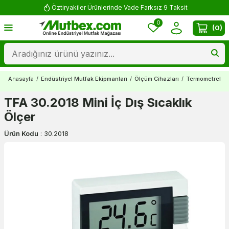
Öztiryakiler Ürünlerinde Vade Farksız 9 Taksit
0
(
0
)
Anasayfa
/
Endüstriyel Mutfak Ekipmanları
/
Ölçüm Cihazları
/
Termometreler
TFA 30.2018 Mini İç Dış Sıcaklık
Ölçer
Ürün Kodu
:
30.2018