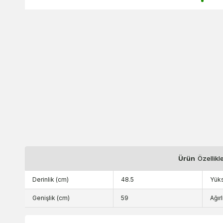
Ürün
Özellikl
Derinlik (cm)
48.5
Yüks
Genişlik (cm)
59
Ağırl