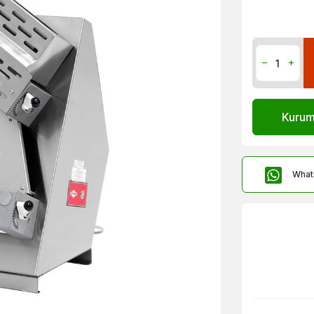
Kurums
What