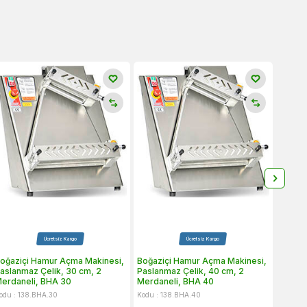
Ücretsiz Kargo
Ücretsiz Kargo
oğaziçi Hamur Açma Makinesi,
Boğaziçi Hamur Açma Makinesi,
Öztiry
aslanmaz Çelik, 30 cm, 2
Paslanmaz Çelik, 40 cm, 2
Makine
erdaneli, BHA 30
Merdaneli, BHA 40
odu : 138.BHA.30
Kodu : 138.BHA.40
Kodu :