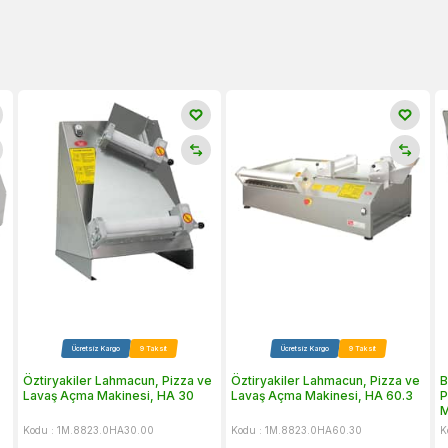
Ücretsiz Kargo
9 Taksit
Ücretsiz Kargo
9 Taksit
Öztiryakiler Lahmacun, Pizza ve
Öztiryakiler Lahmacun, Pizza ve
B
Lavaş Açma Makinesi, HA 30
Lavaş Açma Makinesi, HA 60.3
P
M
Kodu : 1M.8823.0HA30.00
Kodu : 1M.8823.0HA60.30
K