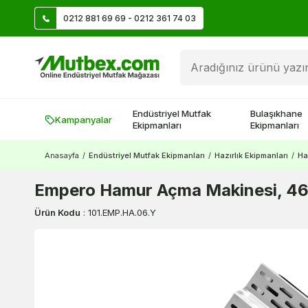
0212 881 69 69 - 0212 361 74 03
Öztiryakiler Ürünlerinde Vade Farksız 9 Taksit
Endüstriyel Mutfak
Bulaşıkhane
Kampanyalar
Ekipmanları
Ekipmanları
Anasayfa
/
Endüstriyel Mutfak Ekipmanları
/
Hazırlık Ekipmanları
/
Ha
Empero Hamur Açma Makinesi, 4
Ürün Kodu
:
101.EMP.HA.06.Y