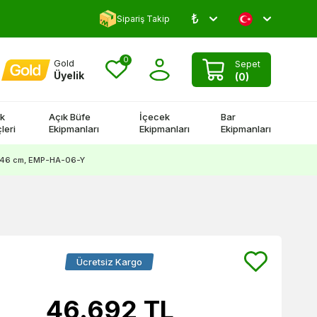
₺
5000 TL Üstü Kargo Bedava!
Sipariş Takip
0
Gold
Sepet
Üyelik
(
0
)
k
Açık Büfe
İçecek
Bar
leri
Ekipmanları
Ekipmanları
Ekipmanları
 46 cm, EMP-HA-06-Y
Ücretsiz Kargo
46.692
TL