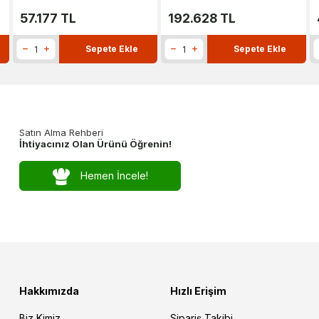
57.177
TL
192.628
TL
Sepete Ekle
Sepete Ekle
Satın Alma Rehberi
İhtiyacınız Olan Ürünü Öğrenin!
Hemen İncele!
Hakkımızda
Hızlı Erişim
Biz Kimiz
Sipariş Takibi