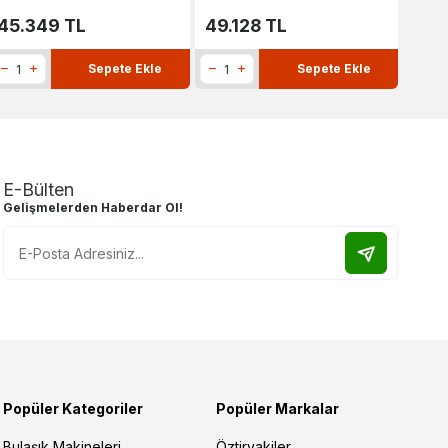
45.349
TL
49.128
TL
149
Sepete Ekle
Sepete Ekle
E-Bülten
Gelişmelerden Haberdar Ol!
Popüler Kategoriler
Popüler Markalar
Bulaşık Makineleri
Öztiryakiler