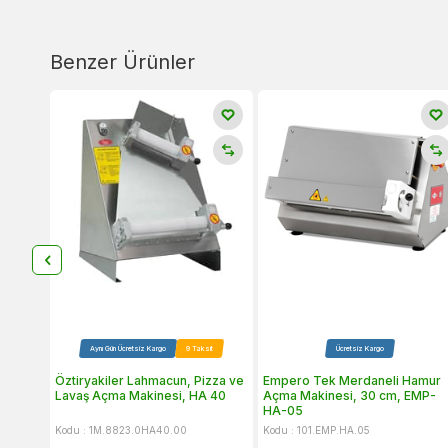
Benzer Ürünler
Aynı Gün Ücretsiz Kargo
9 Taksit
Ücretsiz Kargo
Öztiryakiler Lahmacun, Pizza ve
Empero Tek Merdaneli Hamur
Lavaş Açma Makinesi, HA 40
Açma Makinesi, 30 cm, EMP-
HA-05
Kodu : 1M.8823.0HA40.00
Kodu : 101.EMP.HA.05