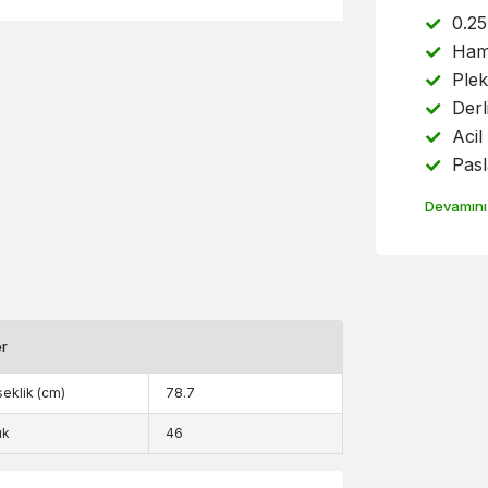
0.2
Hamu
Plek
Derl
Acil
Pasl
Devamını
er
eklik (cm)
78.7
ık
46