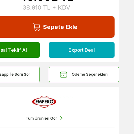
38.910
TL + KDV
Sepete Ekle
al Teklif Al
Export Deal
sapp İle Soru Sor
Ödeme Seçenekleri
Tüm Ürünleri Gör