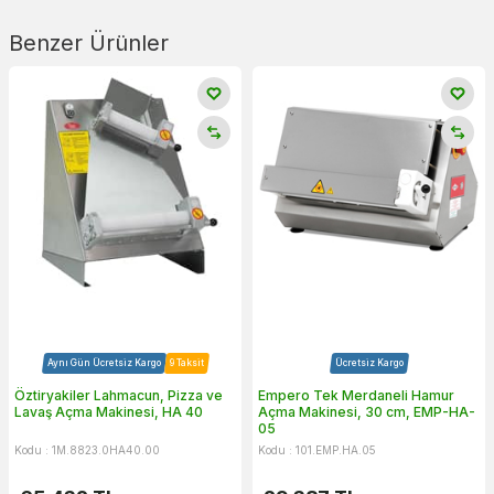
Benzer Ürünler
Aynı Gün Ücretsiz Kargo
9 Taksit
Ücretsiz Kargo
Öztiryakiler Lahmacun, Pizza ve
Empero Tek Merdaneli Hamur
Lavaş Açma Makinesi, HA 40
Açma Makinesi, 30 cm, EMP-HA-
05
Kodu : 1M.8823.0HA40.00
Kodu : 101.EMP.HA.05