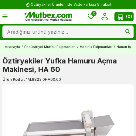
Öztiryakiler Ürünlerinde Vade Farksız 9 Taksit
0
(
0
)
Anasayfa
/
Endüstriyel Mutfak Ekipmanları
/
Hazırlık Ekipmanları
/
Hamur İşlem
Öztiryakiler Yufka Hamuru Açma
Makinesi, HA 60
Ürün Kodu
:
1M.8823.0HA60.00