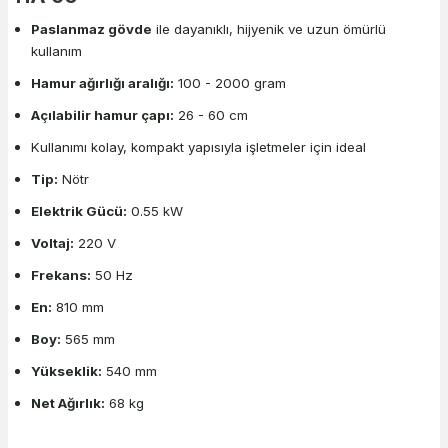
Paslanmaz gövde
ile dayanıklı, hijyenik ve uzun ömürlü
kullanım
Hamur ağırlığı aralığı:
100 - 2000 gram
Açılabilir hamur çapı:
26 - 60 cm
Kullanımı kolay, kompakt yapısıyla işletmeler için ideal
Tip:
Nötr
Elektrik Gücü:
0.55 kW
Voltaj:
220 V
Frekans:
50 Hz
En:
810 mm
Boy:
565 mm
Yükseklik:
540 mm
Net Ağırlık:
68 kg