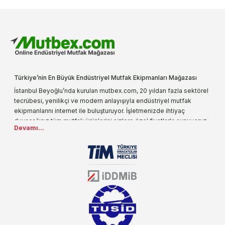
Türkiye’nin En Büyük Endüstriyel Mutfak Ekipmanları Mağazası
İstanbul Beyoğlu’nda kurulan mutbex.com, 20 yıldan fazla sektörel
tecrübesi, yenilikçi ve modern anlayışıyla endüstriyel mutfak
ekipmanlarını internet ile buluşturuyor. İşletmenizde ihtiyaç
duyacağınız tüm mutfak ürünlerini sizlere özel fiyatlarla sunuyoruz.
Devamı...
Endüstriyel mutfak malzemesi deyince akla gelen ilk adreslerden
biri olarak, ürün çeşitlerimizi her gün artırıyoruz. Uzun yıllardır
sektörün farklı alanlarında da faliyet gösteren mutbex.com,
Öztiryakiler resmi bayisidir. Öztiryakiler ürünleri üzerinde büyük bir
donanıma sahip ekibi ile müşterilerine koşulsuz destek sunan
mutbex.com ile endüstriyel mutfak malzemeleri konusunda
alacağınız hizmet standartların her zaman üstünde olacaktır.