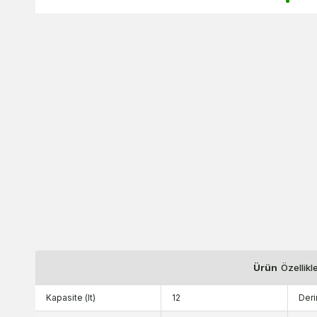
Ürün
Özellikl
Kapasite (lt)
12
Deri