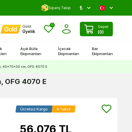
₺
Yorum Yap 500 TL Kazan!
Sipariş Takip
0
Gold
Sepet
Üyelik
(
0
)
k
Açık Büfe
İçecek
Bar
leri
Ekipmanları
Ekipmanları
Ekipmanları
azlı, 40x70x30 cm, OFG 4070 E
cm, OFG 4070 E
Ücretsiz Kargo
9 Taksit
56.076
TL