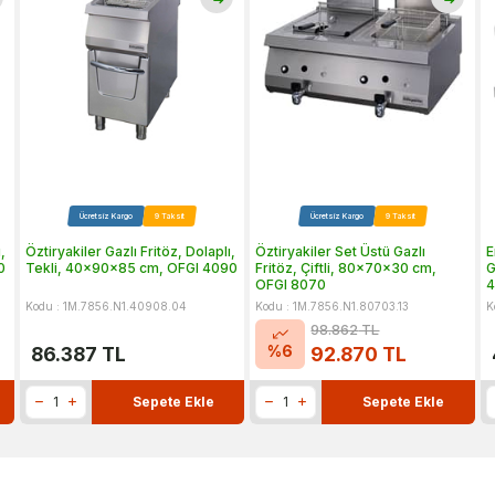
Ücretsiz Kargo
9 Taksit
Ücretsiz Kargo
9 Taksit
,
Öztiryakiler Gazlı Fritöz, Dolaplı,
Öztiryakiler Set Üstü Gazlı
E
0
Tekli, 40x90x85 cm, OFGI 4090
Fritöz, Çiftli, 80x70x30 cm,
G
OFGI 8070
4
Kodu : 1M.7856.N1.40908.04
Kodu : 1M.7856.N1.80703.13
K
98.862
TL
%
6
86.387
TL
92.870
TL
Sepete Ekle
Sepete Ekle