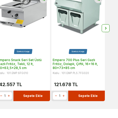
Ücretsiz Kargo
Ücretsiz Kargo
mpero Snack Seri Set Üstü
Empero 700 Plus Seri Gazlı
Empero
azlı Fritöz, Tekli, 12 lt,
Fritöz, Dolaplı, Çiftli, 16+16 lt,
Gazlı F
0x63,5x28,5 cm
80x73x85 cm
40x90
odu : 101.EMP.6FG010
Kodu : 101.EMP.PLS.7FG020
Kodu : 
42.557
TL
121.678
TL
66.
Sepete Ekle
Sepete Ekle