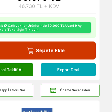
46.730
TL + KDV
it 💳 Öztiryakiler Ürünlerinde 50.000 TL Üzeri 9 Ay
sız Taksit İçin Tıklayın
Sepete Ekle
al Teklif Al
Export Deal
sapp İle Soru Sor
Ödeme Seçenekleri