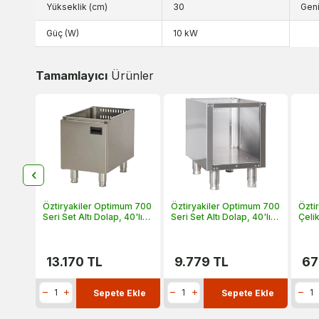
Yükseklik (cm)
30
Geni
Güç (W)
10 kW
Tamamlayıcı
Ürünler
zlı
Öztiryakiler Optimum 700
Öztiryakiler Optimum 700
Özti
zleme
Seri Set Altı Dolap, 40'lık,
Seri Set Altı Dolap, 40'lık,
Çelik
Kapaklı, 40x64x57 cm,
Kapaksız, 40x64x57 cm,
Temi
ODK 4070
OD 4070
Madd
13.170
TL
9.779
TL
67
Ekle
Sepete Ekle
Sepete Ekle