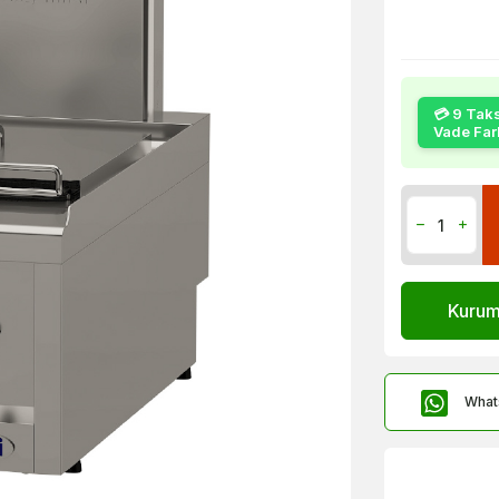
💳 9 Taks
Vade Fark
Kurums
What