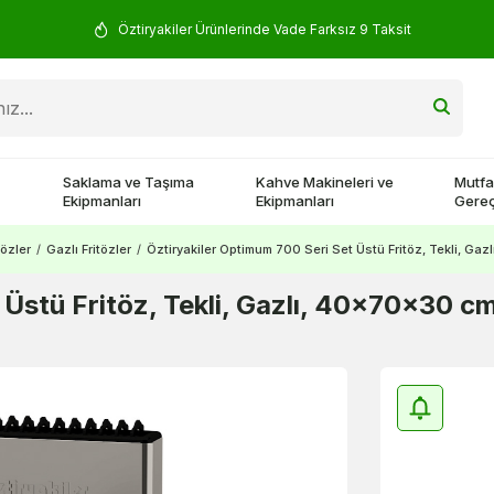
Öztiryakiler Ürünlerinde Vade Farksız 9 Taksit
Saklama ve Taşıma
Kahve Makineleri ve
Mutfa
Ekipmanları
Ekipmanları
Gereç
tözler
/
Gazlı Fritözler
/
Öztiryakiler Optimum 700 Seri Set Üstü Fritöz, Tekli, G
 Üstü Fritöz, Tekli, Gazlı, 40x70x30 