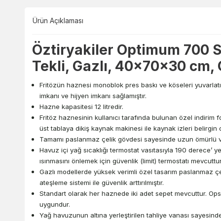
Ürün Açıklaması
Öztiryakiler Optimum 700 Se
Tekli, Gazlı, 40x70x30 cm,
Fritözün haznesi monoblok pres baskı ve köseleri yuvarlatıl
imkanı ve hijyen imkanı sağlamıştır.
Hazne kapasitesi 12 litredir.
Fritöz haznesinin kullanıcı tarafında bulunan özel indirim 
üst tablaya dikiş kaynak makinesi ile kaynak izleri belirgin 
Tamamı paslanmaz çelik gövdesi sayesinde uzun ömürlü ve
Havuz içi yağ sıcaklığı termostat vasıtasıyla 190 derece’ ye
ısınmasını önlemek için güvenlik (limit) termostatı mevcuttur
Gazlı modellerde yüksek verimli özel tasarım paslanmaz çel
ateşleme sistemi ile güvenlik arttırılmıştır.
Standart olarak her haznede iki adet sepet mevcuttur. Ops
uygundur.
Yağ havuzunun altına yerleştirilen tahliye vanası sayesinde