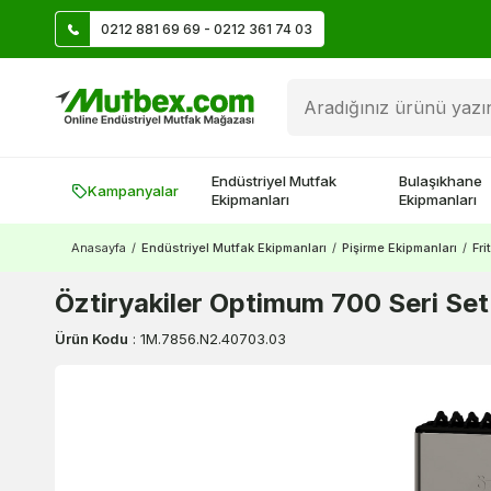
0212 881 69 69 - 0212 361 74 03
Üye Ol İlk Siparişte 500 TL Kazan!
Endüstriyel Mutfak
Bulaşıkhane
Kampanyalar
Ekipmanları
Ekipmanları
Anasayfa
/
Endüstriyel Mutfak Ekipmanları
/
Pişirme Ekipmanları
/
Fri
Öztiryakiler Optimum 700 Seri Set
Ürün Kodu
:
1M.7856.N2.40703.03