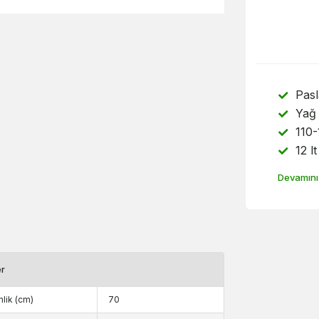
Pas
Yağ 
110-
12 l
Devamını
er
nlik (cm)
70