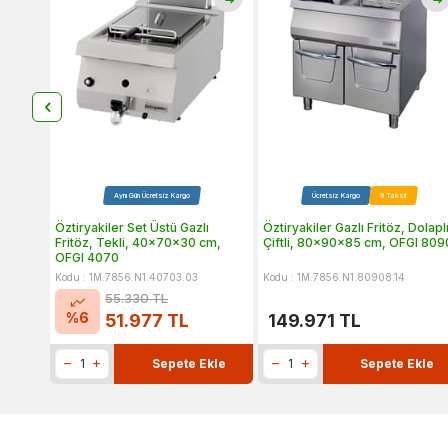
Aynı Gün Ücretsiz Kargo
Ücretsiz Kargo
9 Taksit
Öztiryakiler Set Üstü Gazlı
Öztiryakiler Gazlı Fritöz, Dolaplı
Fritöz, Tekli, 40x70x30 cm,
Çiftli, 80x90x85 cm, OFGI 809
OFGI 4070
Kodu : 1M.7856.N1.40703.03
Kodu : 1M.7856.N1.80908.14
55.330
TL
%
6
51.977
TL
149.971
TL
Sepete Ekle
Sepete Ekle