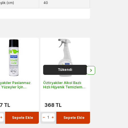
şlik (cm)
40
Tükendi
ryakiler Paslanmaz
Öztiryakiler Alkol Bazlı
Öztiryakiler Optim
 Yüzeyler İçin
Hızlı Hijyenik Temizleme
Seri Set Altı Dolap, 
zlik Ve Bakım
Maddesi, 0.75 lt
Kapaklı, 40x64x57
esi, 0.4 lt
ODK 4070
7
TL
368
TL
13.170
TL
Sepete Ekle
Sepete Ekle
Sepete