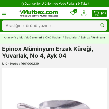
Öztiryakiler Ürünlerinde Vade Farksız 9 Taksit
0
(
0
)
Anasayfa
/
Mutfak Gereçleri
/
Ölçü Kapları
/
Şaşulalar
/
Epinox Alüminyum Erz
Epinox Alüminyum Erzak Küreği,
Yuvarlak, No 4, Ayk 04
Ürün Kodu
:
1601000239