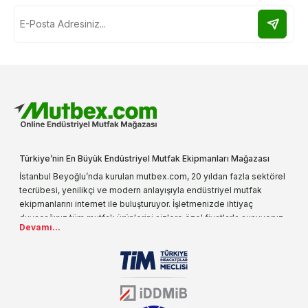
Türkiye’nin En Büyük Endüstriyel Mutfak Ekipmanları Mağazası
İstanbul Beyoğlu’nda kurulan mutbex.com, 20 yıldan fazla sektörel
tecrübesi, yenilikçi ve modern anlayışıyla endüstriyel mutfak
ekipmanlarını internet ile buluşturuyor. İşletmenizde ihtiyaç
duyacağınız tüm mutfak ürünlerini sizlere özel fiyatlarla sunuyoruz.
Devamı...
Endüstriyel mutfak malzemesi deyince akla gelen ilk adreslerden
biri olarak, ürün çeşitlerimizi her gün artırıyoruz. Uzun yıllardır
sektörün farklı alanlarında da faliyet gösteren mutbex.com,
Öztiryakiler resmi bayisidir. Öztiryakiler ürünleri üzerinde büyük bir
donanıma sahip ekibi ile müşterilerine koşulsuz destek sunan
mutbex.com ile endüstriyel mutfak malzemeleri konusunda