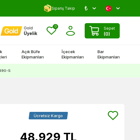
₺
Yorum Yap 500 TL Kazan!
Sipariş Takip
0
Gold
Sepet
Üyelik
(
0
)
k
Açık Büfe
İçecek
Bar
leri
Ekipmanları
Ekipmanları
Ekipmanları
-490-S
Ücretsiz Kargo
48.929
TL