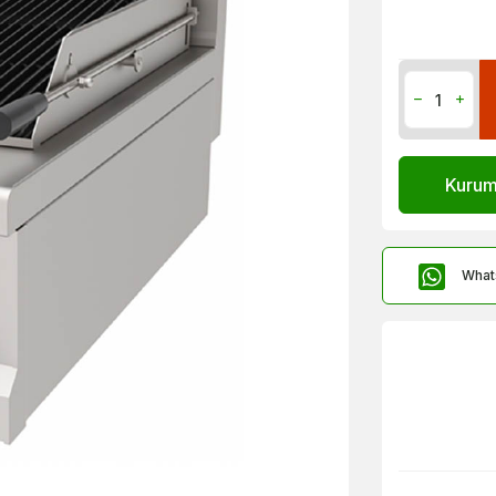
Kurums
What