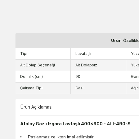
Ürün
Özellikl
Tipi
Lavataşlı
Yüze
Alt Dolap Seçeneği
Alt Dolapsız
Yüks
Derinlik (cm)
90
Geni
Çalışma Tipi
Gazlı
Ağırl
Ürün Açıklaması
​Atalay Gazlı Izgara Lavtaşlı 400x900 - ALI-490-S
• Paslanmaz çelikten imal edilmiştir.