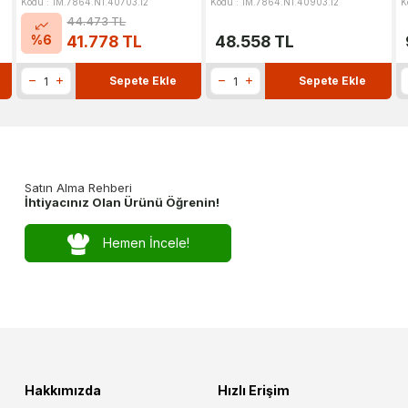
Kodu : 1M.7864.N1.40703.12
Kodu : 1M.7864.N1.40903.12
K
44.473
TL
%
6
41.778
TL
48.558
TL
Sepete Ekle
Sepete Ekle
Satın Alma Rehberi
İhtiyacınız Olan Ürünü Öğrenin!
Hemen İncele!
Hakkımızda
Hızlı Erişim