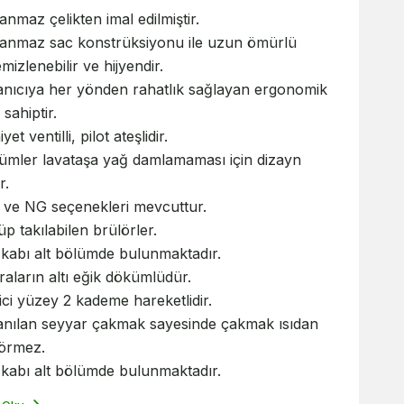
anmaz çelikten imal edilmiştir.
lanmaz sac konstrüksiyonu ile uzun ömürlü
mizlenebilir ve hijyendir.
anıcıya her yönden rahatlık sağlayan ergonomik
sahiptir.
et ventilli, pilot ateşlidir.
mler lavataşa yağ damlamaması için dizayn
r.
ve NG seçenekleri mevcuttur.
p takılabilen brülörler.
kabı alt bölümde bulunmaktadır.
raların altı eğik dökümlüdür.
rici yüzey 2 kademe hareketlidir.
anılan seyyar çakmak sayesinde çakmak ısıdan
görmez.
kabı alt bölümde bulunmaktadır.