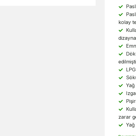
Pasl
Pas
kolay te
Kull
dizayna 
Emniy
Dökü
edilmişti
LPG 
Sökü
Yağ 
Izga
Pişi
Kull
zarar 
Yağ 