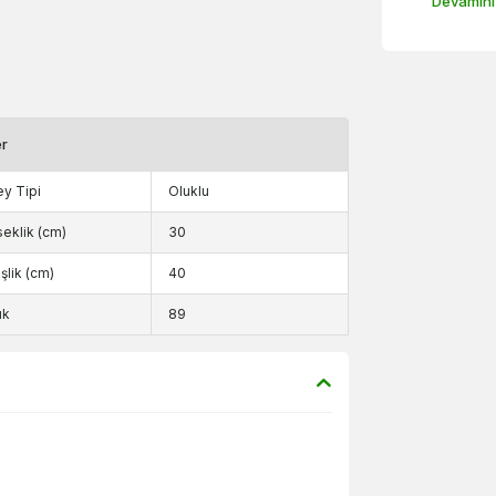
Devamını
er
y Tipi
Oluklu
eklik (cm)
30
şlik (cm)
40
ık
89