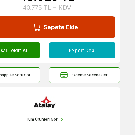
40.775
TL + KDV
Sepete Ekle
al Teklif Al
Export Deal
sapp İle Soru Sor
Ödeme Seçenekleri
Tüm Ürünleri Gör