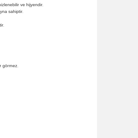
enebilir ve hijyendir.
na sahiptir.
ir.
r görmez.