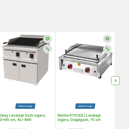
Ücretsiz Kargo
Ücretsiz Kargo
talay Lavataşlı Gazlı Izgara,
Remta R70CE(L) Lavataşlı
Atalay 
0x90 cm, ALI-890
Izgara, Doğalgazlı, 70 cm
120x7