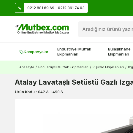
0212 881 69 69 - 0212 361 74 03
Üye Ol İlk Siparişte 500 TL Kazan!
Endüstriyel Mutfak
Bulaşıkhane
Kampanyalar
Ekipmanları
Ekipmanları
Anasayfa
/
Endüstriyel Mutfak Ekipmanları
/
Pişirme Ekipmanları
/
Izg
Atalay Lavataşlı Setüstü Gazlı I
Ürün Kodu
:
042.ALI.490.S