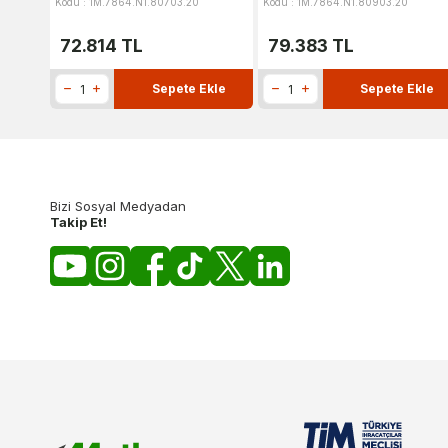
Kodu : 1M.7864.N1.80703.20
Kodu : 1M.7864.N1.80903.20
72.814
TL
79.383
TL
Sepete Ekle
Sepete Ekle
Bizi Sosyal Medyadan
Takip Et!