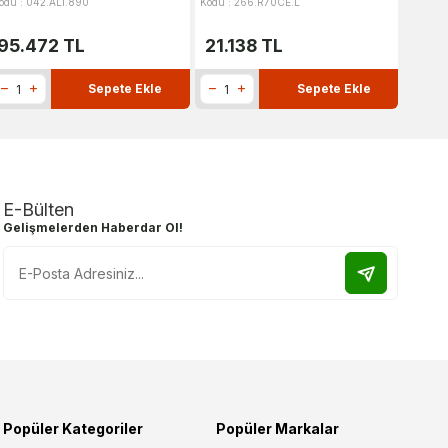
odu : 042.ALI.890
Kodu : 266.R70CE.L
Kodu : 
95.472
TL
21.138
TL
87.
Sepete Ekle
Sepete Ekle
E-Bülten
Gelişmelerden Haberdar Ol!
Popüler Kategoriler
Popüler Markalar