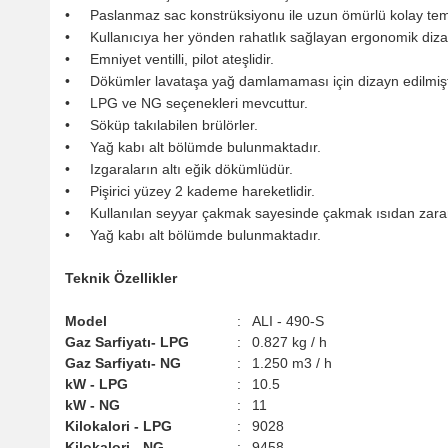
• Paslanmaz sac konstrüksiyonu ile uzun ömürlü kolay temizl
• Kullanıcıya her yönden rahatlık sağlayan ergonomik dizay
• Emniyet ventilli, pilot ateşlidir.
• Dökümler lavataşa yağ damlamaması için dizayn edilmişt
• LPG ve NG seçenekleri mevcuttur.
• Söküp takılabilen brülörler.
• Yağ kabı alt bölümde bulunmaktadır.
• Izgaraların altı eğik dökümlüdür.
• Pişirici yüzey 2 kademe hareketlidir.
• Kullanılan seyyar çakmak sayesinde çakmak ısıdan zara
• Yağ kabı alt bölümde bulunmaktadır.
Teknik Özellikler
Model
:
ALI - 490-S
Gaz Sarfiyatı- LPG
:
0.827 kg / h
Gaz Sarfiyatı- NG
:
1.250 m3 / h
kW - LPG
:
10.5
kW - NG
:
11
Kilokalori - LPG
:
9028
Kilokalori - NG
:
9458