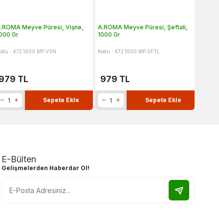
.ROMA Meyve Püresi, Vişne,
A.ROMA Meyve Püresi, Şeftali,
A.ROM
000 Gr
1000 Gr
Portak
odu : 472.1000.MP.VSN
Kodu : 472.1000.MP.SFTL
Kodu : 
979
TL
979
TL
979
Sepete Ekle
Sepete Ekle
E-Bülten
Gelişmelerden Haberdar Ol!