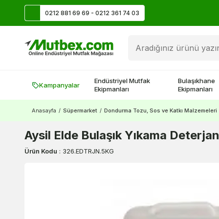
0212 881 69 69 - 0212 361 74 03
Üye Ol İlk Siparişte 500 TL Kazan!
Endüstriyel Mutfak
Bulaşıkhane
Kampanyalar
Ekipmanları
Ekipmanları
Anasayfa
/
Süpermarket
/
Dondurma Tozu, Sos ve Katkı Malzemeleri
Aysil Elde Bulaşık Yıkama Deterjan
Ürün Kodu
:
326.EDTRJN.5KG