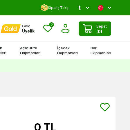
₺
Yorum Yap 500 TL Kazan!
Sipariş Takip
0
Gold
Sepet
Üyelik
(
0
)
k
Açık Büfe
İçecek
Bar
leri
Ekipmanları
Ekipmanları
Ekipmanları
0
TL