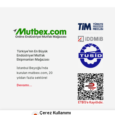
Türkiye’nin En Büyük
Endüstriyel Mutfak
Ekipmanları Mağazası
İstanbul Beyoğlu’nda
kurulan mutbex.com, 20
yıldan fazla sektörel
tecrübesi, yenilikçi ve
Devamı...
modern anlayışıyla
endüstriyel mutfak
ekipmanlarını internet ile
buluşturuyor.
İşletmenizde ihtiyaç
duyacağınız tüm mutfak
Çerez Kullanımı