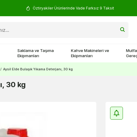
Öztiryakiler Ürünlerinde Vade Farksız 9 Taksit
Saklama ve Taşıma
Kahve Makineleri ve
Mutfa
Ekipmanları
Ekipmanları
Gereç
/
Aysil Elde Bulaşık Yıkama Deterjanı, 30 kg
ı, 30 kg