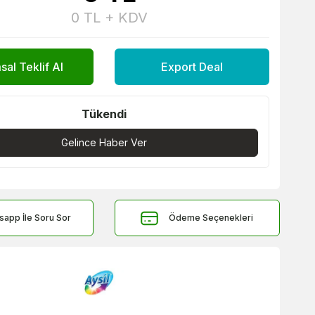
0
TL + KDV
al Teklif Al
Export Deal
Tükendi
Gelince Haber Ver
sapp İle Soru Sor
Ödeme Seçenekleri