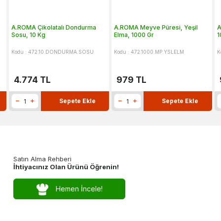
A.ROMA Çikolatalı Dondurma
A.ROMA Meyve Püresi, Yeşil
A
Sosu, 10 Kg
Elma, 1000 Gr
1
Kodu : 472.10.DONDURMA.SOSU
Kodu : 472.1000.MP.YSLELM
K
4.774
TL
979
TL
Sepete Ekle
Sepete Ekle
Satın Alma Rehberi
İhtiyacınız Olan Ürünü Öğrenin!
Hemen İncele!