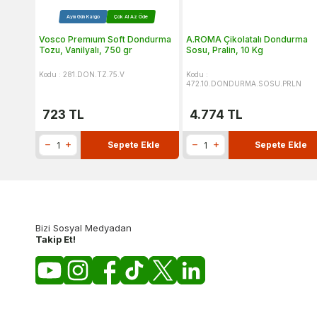
Aynı Gün Kargo
Çok Al Az Öde
Vosco Premıum Soft Dondurma
A.ROMA Çikolatalı Dondurma
Tozu, Vanilyalı, 750 gr
Sosu, Pralin, 10 Kg
Kodu : 281.DON.TZ.75.V
Kodu :
472.10.DONDURMA.SOSU.PRLN
723
TL
4.774
TL
Sepete Ekle
Sepete Ekle
Bizi Sosyal Medyadan
Takip Et!