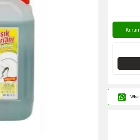
Kurums
What