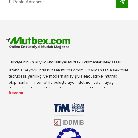
Türkiye’nin En Büyük Endüstriyel Mutfak Ekipmanları Mağazası
İstanbul Beyoğlu’nda kurulan mutbex.com, 20 yıldan fazla sektörel
tecrübesi, yenilikçi ve modern anlayışıyla endüstriyel mutfak
ekipmanlarını internet ile buluşturuyor. İşletmenizde ihtiyaç
duyacağınız tüm mutfak ürünlerini sizlere özel fiyatlarla sunuyoruz.
Devamı...
Endüstriyel mutfak malzemesi deyince akla gelen ilk adreslerden
biri olarak, ürün çeşitlerimizi her gün artırıyoruz. Uzun yıllardır
sektörün farklı alanlarında da faliyet gösteren mutbex.com,
Öztiryakiler resmi bayisidir. Öztiryakiler ürünleri üzerinde büyük bir
donanıma sahip ekibi ile müşterilerine koşulsuz destek sunan
mutbex.com ile endüstriyel mutfak malzemeleri konusunda
alacağınız hizmet standartların her zaman üstünde olacaktır.