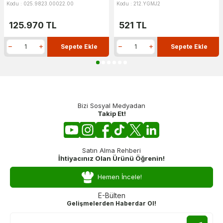
Kodu : 025.9823.00022.00
Kodu : 212.YGMJ2
125.970
TL
521
TL
Sepete Ekle
Sepete Ekle
Bizi Sosyal Medyadan
Takip Et!
Satın Alma Rehberi
İhtiyacınız Olan Ürünü Öğrenin!
Hemen İncele!
E-Bülten
Gelişmelerden Haberdar Ol!