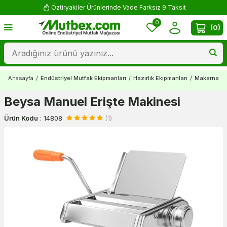
Öztiryakiler Ürünlerinde Vade Farksız 9 Taksit
0
(
0
)
Anasayfa
/
Endüstriyel Mutfak Ekipmanları
/
Hazırlık Ekipmanları
/
Makarna Kes
Beysa Manuel Erişte Makinesi
Ürün Kodu
:
14808
(1)