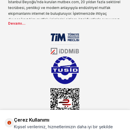
İstanbul Beyoğlu’nda kurulan mutbex.com, 20 yıldan fazla sektörel
tecrübesi, yenilikçi ve modern anlayışıyla endüstriyel mutfak
ekipmanlarını internet ile buluşturuyor. İşletmenizde ihtiyaç
duyacağınız tüm mutfak ürünlerini sizlere özel fiyatlarla sunuyoruz.
Devamı...
Endüstriyel mutfak malzemesi deyince akla gelen ilk adreslerden
biri olarak, ürün çeşitlerimizi her gün artırıyoruz. Uzun yıllardır
sektörün farklı alanlarında da faliyet gösteren mutbex.com,
Öztiryakiler resmi bayisidir. Öztiryakiler ürünleri üzerinde büyük bir
donanıma sahip ekibi ile müşterilerine koşulsuz destek sunan
mutbex.com ile endüstriyel mutfak malzemeleri konusunda
alacağınız hizmet standartların her zaman üstünde olacaktır.
Çerez Kullanımı
Kişisel verileriniz, hizmetlerimizin daha iyi bir şekilde