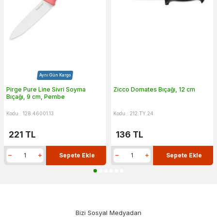
Aynı Gün Kargo
Pirge Pure Line Sivri Soyma
Zicco Domates Bıçağı, 12 cm
Bıçağı, 9 cm, Pembe
Kodu : 128.46001.13
Kodu : 212.TY.24
221
TL
136
TL
Sepete Ekle
Sepete Ekle
Bizi Sosyal Medyadan