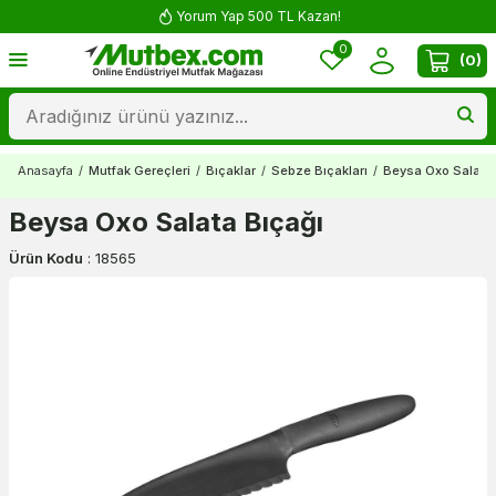
Yorum Yap 500 TL Kazan!
0
(
0
)
Anasayfa
/
Mutfak Gereçleri
/
Bıçaklar
/
Sebze Bıçakları
/
Beysa Oxo Salata 
Beysa Oxo Salata Bıçağı
Ürün Kodu
:
18565