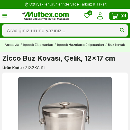
Öztiryakiler Ürünlerinde Vade Farksız 9 Taksit
0
(
0
)
Anasayfa
/
İçecek Ekipmanları
/
İçecek Hazırlama Ekipmanları
/
Buz Kovaları
Zicco Buz Kovası, Çelik, 12x17 cm
Ürün Kodu
:
212.ZKC.111