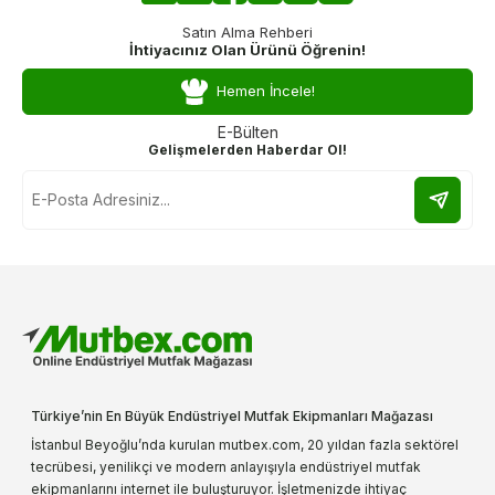
Satın Alma Rehberi
İhtiyacınız Olan Ürünü Öğrenin!
Hemen İncele!
E-Bülten
Gelişmelerden Haberdar Ol!
Türkiye’nin En Büyük Endüstriyel Mutfak Ekipmanları Mağazası
İstanbul Beyoğlu’nda kurulan mutbex.com, 20 yıldan fazla sektörel
tecrübesi, yenilikçi ve modern anlayışıyla endüstriyel mutfak
ekipmanlarını internet ile buluşturuyor. İşletmenizde ihtiyaç