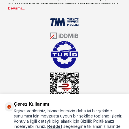
duyacağınız tüm mutfak ürünlerini sizlere özel fiyatlarla sunuyoruz.
Devamı...
Endüstriyel mutfak malzemesi deyince akla gelen ilk adreslerden
biri olarak, ürün çeşitlerimizi her gün artırıyoruz. Uzun yıllardır
sektörün farklı alanlarında da faliyet gösteren mutbex.com,
Öztiryakiler resmi bayisidir. Öztiryakiler ürünleri üzerinde büyük bir
donanıma sahip ekibi ile müşterilerine koşulsuz destek sunan
mutbex.com ile endüstriyel mutfak malzemeleri konusunda
alacağınız hizmet standartların her zaman üstünde olacaktır.
Çerez Kullanımı
Kişisel verileriniz, hizmetlerimizin daha iyi bir şekilde
Hakkımızda
sunulması için mevzuata uygun bir şekilde toplanıp işlenir.
Konuyla ilgili detaylı bilgi almak için Gizlilik Politikamızı
Hızlı Erişim
inceleyebilirsiniz.
Reddet
seçeneğine tıklamanız halinde