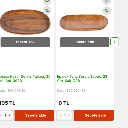
Stokta Yok
Stokta Yok
pinox Hazar Servis Tabağı, 30
Epinox Tuna Servis Tabak, 28
Epinox
m, Ast-3030
Cm, Sak-O28
33 Cm
odu : 3001004120
Kodu : 3001000459
Kodu :
195
TL
0
TL
140
Sepete Ekle
Sepete Ekle