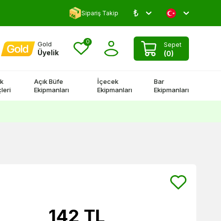
₺
Yorum Yap 500 TL Kazan!
Sipariş Takip
0
Gold
Sepet
Üyelik
(
0
)
k
Açık Büfe
İçecek
Bar
leri
Ekipmanları
Ekipmanları
Ekipmanları
142
TL