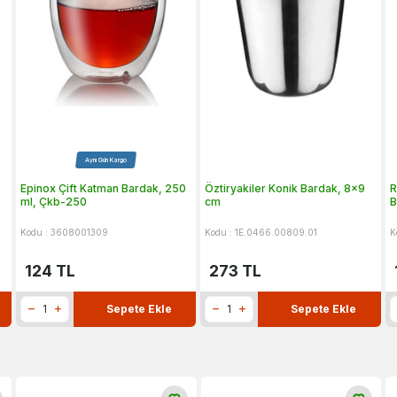
Aynı Gün Kargo
Epinox Çift Katman Bardak, 250
Öztiryakiler Konik Bardak, 8x9
R
ml, Çkb-250
cm
B
Kodu : 3608001309
Kodu : 1E.0466.00809.01
K
124
TL
273
TL
Sepete Ekle
Sepete Ekle