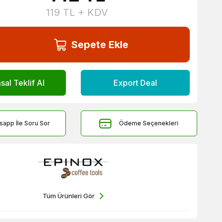
119
TL + KDV
Sepete Ekle
al Teklif Al
Export Deal
sapp İle Soru Sor
Ödeme Seçenekleri
Tüm Ürünleri Gör