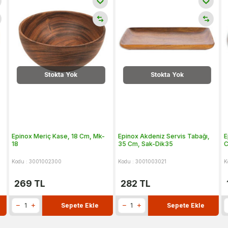
Stokta Yok
Stokta Yok
Epinox Meriç Kase, 18 Cm, Mk-
Epinox Akdeniz Servis Tabağı,
E
18
35 Cm, Sak-Dik35
C
Kodu : 3001002300
Kodu : 3001003021
K
269
TL
282
TL
Sepete Ekle
Sepete Ekle