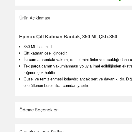
Ürün Açıklaması
Epinox Çift Katman Bardak, 350 Ml, Çkb-350
350 ML hacimlidir.
Çift katman özelliğindedir.
İki cam arasındaki vakum, ısı iletimini önler ve sıcaklığı daha 
Tek parça camın vakumlanması yoluyla imal edildiğinden ekstra b
rağmen çok hafiftir.
Güzel ve temizlenmesi kolaydır, ancak sert ve dayanıklıdır. Diğ
elle üflenen borosilikat camdan yapılır.
Ödeme Seçenekleri
Garanti ve İade Şartları