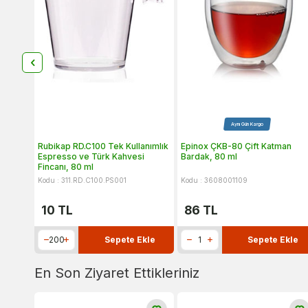
Aynı Gün Kargo
Rubikap RD.C100 Tek Kullanımlık
Epinox ÇKB-80 Çift Katman
Espresso ve Türk Kahvesi
Bardak, 80 ml
Fincanı, 80 ml
Kodu : 311.RD.C100.PS001
Kodu : 3608001109
10
TL
86
TL
Sepete Ekle
Sepete Ekle
En Son Ziyaret Ettikleriniz