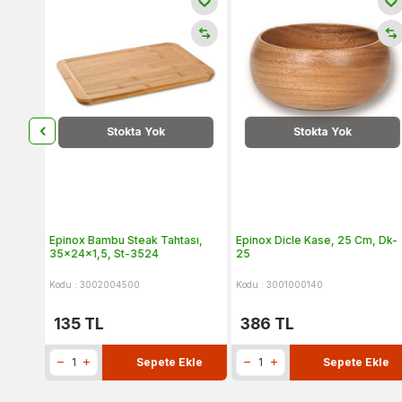
Stokta Yok
Stokta Yok
 Belli,
Epinox Bambu Steak Tahtası,
Epinox Dicle Kase, 25 Cm, Dk-
35x24x1,5, St-3524
25
Kodu : 3002004500
Kodu : 3001000140
135
TL
386
TL
kle
Sepete Ekle
Sepete Ekle