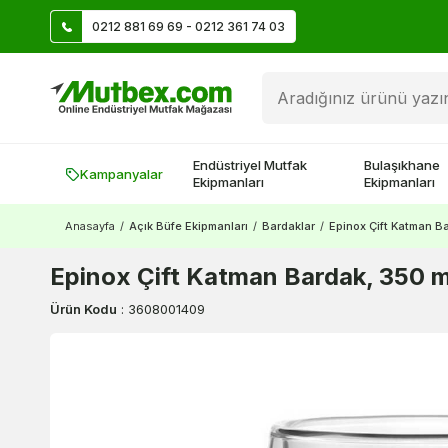
0212 881 69 69 - 0212 361 74 03
Üye Ol İlk Siparişte 500 TL Kazan!
Endüstriyel Mutfak
Bulaşıkhane
Kampanyalar
Ekipmanları
Ekipmanları
Anasayfa
/
Açık Büfe Ekipmanları
/
Bardaklar
/
Epinox Çift Katman B
Epinox Çift Katman Bardak, 350 
Ürün Kodu
:
3608001409