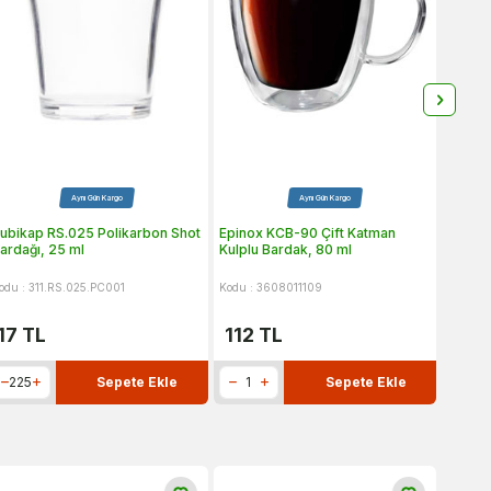
Aynı Gün Kargo
Aynı Gün Kargo
ubikap RS.025 Polikarbon Shot
Epinox KCB-90 Çift Katman
Epinox
ardağı, 25 ml
Kulplu Bardak, 80 ml
500 M
odu : 311.RS.025.PC001
Kodu : 3608011109
Kodu :
17
TL
112
TL
266
Sepete Ekle
Sepete Ekle