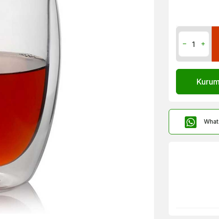
Kurums
What