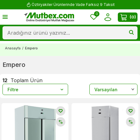
Öztiryakiler Ürünlerinde Vade Farksız 9 Taksit
0
(
0
)
Anasayfa
/
Empero
Empero
12
Toplam Ürün
Filtre