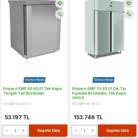
Ücretsiz Kargo
Ücretsiz Kargo
Empero EMP.60.60.01 Tek Kapılı
Empero EMP.70.95.01 Dik Tip
Tezgah Tipi Buzdolabı
Pastane Buzdolabı, Tek Kapılı,
1400 lt
101.EMP.60.60.01
101.EMP.140.95.01
53.197
TL
153.746
TL
Sepete Ekle
Sepete Ekle