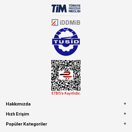
biri olarak, ürün çeşitlerimizi her gün artırıyoruz. Uzun yıllardır
sektörün farklı alanlarında da faliyet gösteren mutbex.com,
Öztiryakiler resmi bayisidir. Öztiryakiler ürünleri üzerinde büyük bir
donanıma sahip ekibi ile müşterilerine koşulsuz destek sunan
mutbex.com ile endüstriyel mutfak malzemeleri konusunda
alacağınız hizmet standartların her zaman üstünde olacaktır.
Hakkımızda
Hızlı Erişim
Popüler Kategoriler