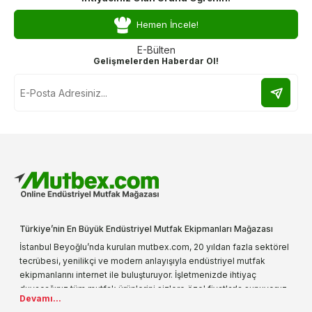
Hemen İncele!
E-Bülten
Gelişmelerden Haberdar Ol!
Türkiye’nin En Büyük Endüstriyel Mutfak Ekipmanları Mağazası
İstanbul Beyoğlu’nda kurulan mutbex.com, 20 yıldan fazla sektörel
tecrübesi, yenilikçi ve modern anlayışıyla endüstriyel mutfak
ekipmanlarını internet ile buluşturuyor. İşletmenizde ihtiyaç
duyacağınız tüm mutfak ürünlerini sizlere özel fiyatlarla sunuyoruz.
Devamı...
Endüstriyel mutfak malzemesi deyince akla gelen ilk adreslerden