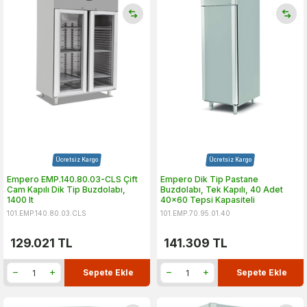
Ücretsiz Kargo
Ücretsiz Kargo
Empero EMP.140.80.03-CLS Çift
Empero Dik Tip Pastane
Cam Kapılı Dik Tip Buzdolabı,
Buzdolabı, Tek Kapılı, 40 Adet
1400 lt
40x60 Tepsi Kapasiteli
101.EMP.140.80.03.CLS
101.EMP.70.95.01.40
129.021
TL
141.309
TL
Sepete Ekle
Sepete Ekle