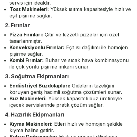
servis için idealdir.
Tost Makineleri
:
Yüksek ısıtma kapasitesiyle hızlı ve
eşit pişirme sağlar.
2. Fırınlar
Pizza Fırınları
:
Çıtır ve lezzetli pizzalar için özel
tasarlanmıştır.
Konveksiyonlu Fırınlar
:
Eşit ısı dağılımı ile homojen
pişirme sağlar.
Kombi Fırınlar
:
Buhar ve sıcak hava kombinasyonu
ile çok yönlü pişirme imkanı sunar.
3. Soğutma Ekipmanları
Endüstriyel Buzdolapları
:
Gıdaların tazeliğini
koruyan geniş hacimli soğutma çözümleri sunar.
Buz Makineleri
:
Yüksek kapasiteli buz üretimiyle
içecek servislerinde pratik çözüm sağlar.
4. Hazırlık Ekipmanları
Kıyma Makineleri
:
Etleri hızlı ve homojen şekilde
kıyma haline getirir.
Sebze Doğrayıcılar:
Hızlı ve güvenli dilimleme,