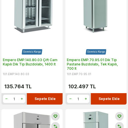
Ücretsiz Kargo
Ücretsiz Kargo
Empero EMP.140.80.03 Çift Cam
Empero EMP.70.95.01 Dik Tip
Kapılı Dik Tip Buzdolabı, 1400 lt
Pastane Buzdolabı, Tek Kapılı,
700 lt
101.EMP.140.80.03
101.EMP.70.95.01
135.764
TL
102.497
TL
Sepete Ekle
Sepete Ekle