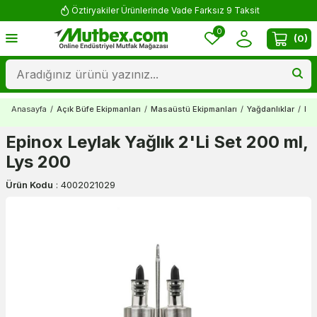
Öztiryakiler Ürünlerinde Vade Farksız 9 Taksit
0
(
0
)
Anasayfa
/
Açık Büfe Ekipmanları
/
Masaüstü Ekipmanları
/
Yağdanlıklar
/
Epi
Epinox Leylak Yağlık 2'Li Set 200 ml,
Lys 200
Ürün Kodu
:
4002021029