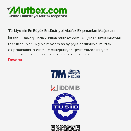
Türkiye’nin En Büyük Endüstriyel Mutfak Ekipmanları Mağazası
İstanbul Beyoğlu’nda kurulan mutbex.com, 20 yıldan fazla sektörel
tecrübesi, yenilikçi ve modern anlayışıyla endüstriyel mutfak
ekipmanlarını internet ile buluşturuyor. İşletmenizde ihtiyaç
duyacağınız tüm mutfak ürünlerini sizlere özel fiyatlarla sunuyoruz.
Devamı...
Endüstriyel mutfak malzemesi deyince akla gelen ilk adreslerden
biri olarak, ürün çeşitlerimizi her gün artırıyoruz. Uzun yıllardır
sektörün farklı alanlarında da faliyet gösteren mutbex.com,
Öztiryakiler resmi bayisidir. Öztiryakiler ürünleri üzerinde büyük bir
donanıma sahip ekibi ile müşterilerine koşulsuz destek sunan
mutbex.com ile endüstriyel mutfak malzemeleri konusunda
alacağınız hizmet standartların her zaman üstünde olacaktır.