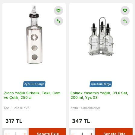
Aynı Gün Kargo
Aynı Gün Kargo
Zicco Yağlık Sirkelik, Tekli, Cam
Epinox Yasemin Yağlık, 3'Lü Set,
ve Çelik, 250 cl
200 ml, Yys 03
Kodu : 212.BTY25
Kodu : 4002002159
317
TL
347
TL
Sepete Ekle
Sepete Ekle