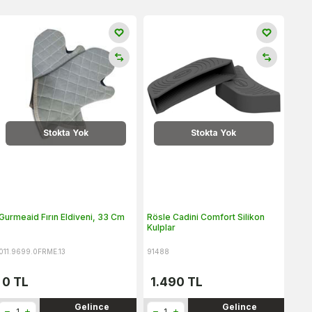
Stokta Yok
Stokta Yok
Gurmeaid Fırın Eldiveni, 33 Cm
Rösle Cadini Comfort Silikon
Kulplar
011.9699.0FRME.13
91488
0
TL
1.490
TL
Gelince
Gelince