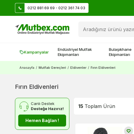
0212 881 69 69 - 0212 361 74 03
Üye Ol İlk Siparişte 500 TL Kazan!
Endüstriyel Mutfak
Bulaşıkhane
Kampanyalar
Ekipmanları
Ekipmanları
Anasayfa
/
Mutfak Gereçleri
/
Eldivenler
/
Fırın Eldivenleri
Fırın Eldivenleri
Canlı Destek
15
Toplam Ürün
Desteğe Hazırız!
Hemen Bağlan !