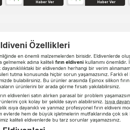
Haber Ver
Haber Ver
ldiveni Özellikleri
enliğinde en önemli malzemelerden birisidir. Eldivenlerde ol
ya gelmemek adına kaliteli
fırın eldiveni
kullanımı önemlidir. 
dayanıklılıktaki bir eldivenden herhangi bir verim alınamama
sileri tutma konusunda hiçbir sorun yaşamazsınız. Farklı el 
izde bulabilirsiniz. Bu ürünler arasında Epinox silikon fırın 
ların ürünlerini bir arada görme fırsatı yakılabilirsiniz.
 fırın eldivenleri satın alırken parasal bir problem yaşamaz
nlerini çok kolay bir şekilde sayın alabilirsiniz.
Isıya dayanı
telik ısıya dayanıklı ve yanmaz profesyonel fırın eldiveni m
 hem evlerde hem de büyük işletmelerin mutfaklarında çok sık
imiz kaliteli eldivenlerde bu tarz sorunlar yaşamazsınız.