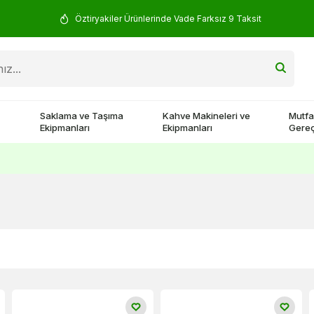
Öztiryakiler Ürünlerinde Vade Farksız 9 Taksit
Saklama ve Taşıma
Kahve Makineleri ve
Mutfa
Ekipmanları
Ekipmanları
Gereç