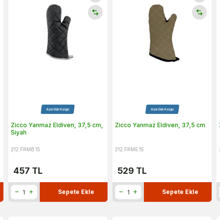
Aynı Gün Kargo
Aynı Gün Kargo
Zicco Yanmaz Eldiven, 37,5 cm,
Zicco Yanmaz Eldiven, 37,5 cm
Siyah
212.FRMB.15
212.FRME.15
457
TL
529
TL
Sepete Ekle
Sepete Ekle