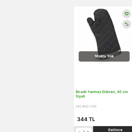
Stokta Yok
Biradlı Yanmaz Eldiven, 40 cm
Siyah
245.BRD.C125
344
TL
Gelince