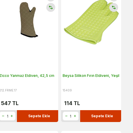
Zicco Yanmaz Eldiven, 42,5 cm
Beysa Silikon Fırın Eldiveni, Yeşil
212.FRME.17
15409
547
TL
114
TL
Sepete Ekle
Sepete Ekle