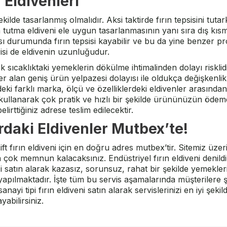
 Eldivenleri
şekilde tasarlanmış olmalıdır. Aksi taktirde fırın tepsisini tu
n tutma eldiveni ele uygun tasarlanmasının yanı sıra dış k
ı durumunda fırın tepsisi kayabilir ve bu da yine benzer pr
isi de eldivenin uzunluğudur.
ek sıcaklıktaki yemeklerin dökülme ihtimalinden dolayı riskli
e yer alan geniş ürün yelpazesi dolayısı ile oldukça değişkenli
deki farklı marka, ölçü ve özelliklerdeki eldivenler arasında
ullanarak çok pratik ve hızlı bir şekilde ürününüzün ödemes
irttiğiniz adrese teslim edilecektir.
ardaki Eldivenler Mutbex’te!
t fırın eldiveni için en doğru adres mutbex’tir. Sitemiz üzer
n çok memnun kalacaksınız. Endüstriyel fırın eldiveni denildi
i satın alarak kazasız, sorunsuz, rahat bir şekilde yemekleri
yapılmaktadır. İşte tüm bu servis aşamalarında müşterilere 
ayi tipi fırın eldiveni satın alarak servislerinizi en iyi şek
abilirsiniz.