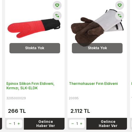
Stokta Yok
Stokta Yok
Epinox Silikon Fırın Eldiveni,
Thermohauser Fırın Eldiveni
Kırmızı, SLK-ELDK
3205000029
20095
266
TL
2.112
TL
Gelince
Gelince
Haber Ver
Haber Ver