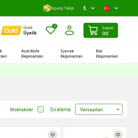
₺
Yorum Yap 500 TL Kazan!
Sipariş Takip
0
Gold
Sepet
Üyelik
(
0
)
k
Açık Büfe
İçecek
Bar
leri
Ekipmanları
Ekipmanları
Ekipmanları
Sıralama
Stoktakiler