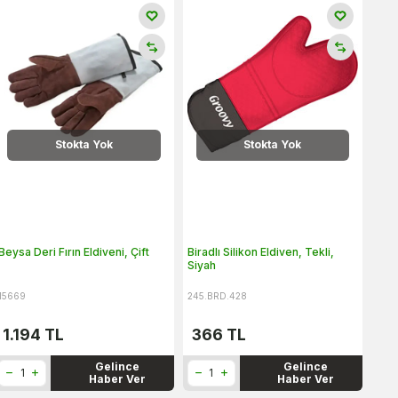
Stokta Yok
Stokta Yok
Beysa Deri Fırın Eldiveni, Çift
Biradlı Silikon Eldiven, Tekli,
Siyah
15669
245.BRD.428
1.194
TL
366
TL
Gelince
Gelince
Haber Ver
Haber Ver