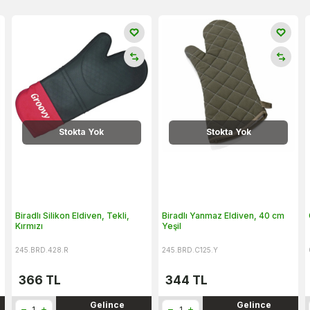
Stokta Yok
Stokta Yok
Biradlı Silikon Eldiven, Tekli,
Biradlı Yanmaz Eldiven, 40 cm
Kırmızı
Yeşil
245.BRD.428.R
245.BRD.C125.Y
366
TL
344
TL
Gelince
Gelince