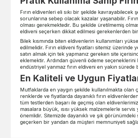
Pratik Kullanıma Sahip Fırın
Fırın eldivenleri eli sıkı bir şekilde kavrayabilecek 
sorunlarına sebep olacak kazalar yaşanabilir. Fırı
olması gerekmektedir. Bu şekilde üretilmemiş olmas
eldiveni seçerken dikkat edilmesi gerekenlerden bir
Bilek kısmında biten eldivenlerin kullanımları yüks
edilmelidir. Fırın eldiveni fiyatları sitemiz üzerind
satın almak için tek yapmanız gereken site içerisin
eklemektir. Ardından güvenli ödeme seçeneklerini k
endüstriyel yanmaz fırın eldiveni en yakın sürede bel
En Kaliteli ve Uygun Fiyatl
Mutfaklarda en yaygın şekilde kullanılmakta olan çif
renklerde ve fiyatlarda dayanıklı fırın eldivenlerde
tüm testlerden başarı ile geçmiş olan eldivenlerimiz
masalara büyük, ısısı yüksek malzemelerle servis 
önemlidir. Sitemizde dayanıklı ve şık görünümdeki san
geçerken bir yandan da müşteri memnuniyeti sağlay