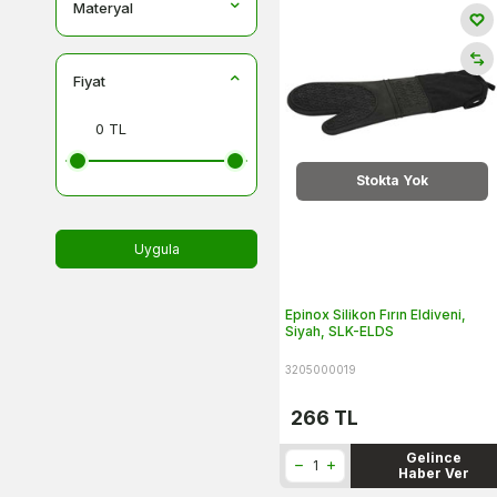
Materyal
Fiyat
Stokta Yok
Uygula
Epinox Silikon Fırın Eldiveni,
Siyah, SLK-ELDS
3205000019
266
TL
Gelince
Haber Ver