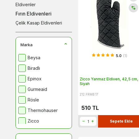
Eldivenler
Fırın Eldivenleri
Çelik Kasap Eldivenleri
Marka
5.0
(1)
Beysa
Biradlı
Epinox
Zicco Yanmaz Eldiven, 42,5 cm,
Siyah
Gurmeaid
212.FRMB.17
Rösle
510
TL
Thermohauser
Zicco
Sepete Ekle