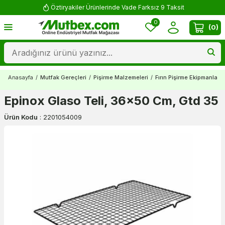
Öztiryakiler Ürünlerinde Vade Farksız 9 Taksit
0
(
0
)
Anasayfa
/
Mutfak Gereçleri
/
Pişirme Malzemeleri
/
Fırın Pişirme Ekipmanları
Epinox Glaso Teli, 36x50 Cm, Gtd 35
Ürün Kodu
:
2201054009