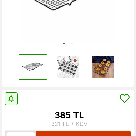
385
TL
321
TL + KDV