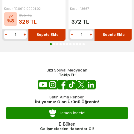
Kodu : 1E.8610.00001.02
Kodu : 13667
355
TL
%
8
326
TL
372
TL
Sepete Ekle
Sepete Ekle
Bizi Sosyal Medyadan
Takip Et!
Satın Alma Rehberi
İhtiyacınız Olan Ürünü Öğrenin!
Hemen İncele!
E-Bülten
Gelişmelerden Haberdar Ol!