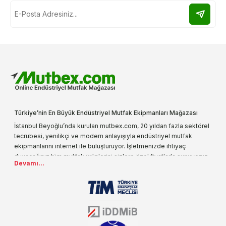
Türkiye’nin En Büyük Endüstriyel Mutfak Ekipmanları Mağazası
İstanbul Beyoğlu’nda kurulan mutbex.com, 20 yıldan fazla sektörel
tecrübesi, yenilikçi ve modern anlayışıyla endüstriyel mutfak
ekipmanlarını internet ile buluşturuyor. İşletmenizde ihtiyaç
duyacağınız tüm mutfak ürünlerini sizlere özel fiyatlarla sunuyoruz.
Devamı...
Endüstriyel mutfak malzemesi deyince akla gelen ilk adreslerden
biri olarak, ürün çeşitlerimizi her gün artırıyoruz. Uzun yıllardır
sektörün farklı alanlarında da faliyet gösteren mutbex.com,
Öztiryakiler resmi bayisidir. Öztiryakiler ürünleri üzerinde büyük bir
donanıma sahip ekibi ile müşterilerine koşulsuz destek sunan
mutbex.com ile endüstriyel mutfak malzemeleri konusunda